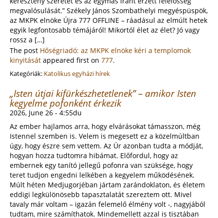
keresztény szeretet és az egymás iránt érzett felelősség
megvalósulását.” Székely János Szombathelyi megyéspüspök,
az MKPK elnöke Újra 777 OFFLINE – ráadásul az elmúlt hetek
egyik legfontosabb témájáról! Mikortól élet az élet? Jó vagy
rossz a […]
The post
Hőségriadó: az MKPK elnöke kéri a templomok
kinyitását
appeared first on
777
.
Kategóriák:
Katolikus egyházi hírek
„Isten útjai kifürkészhetetlenek” – amikor Isten
kegyelme pofonként érkezik
2026, June 26 - 4:55du
Az ember hajlamos arra, hogy elvárásokat támasszon, még
Istennel szemben is. Velem is megesett ez a közelmúltban
úgy, hogy észre sem vettem. Az Úr azonban tudta a módját,
hogyan hozza tudtomra hibámat. Előfordul, hogy az
embernek egy tanító jellegű pofonra van szüksége, hogy
teret tudjon engedni lelkében a kegyelem működésének.
Múlt héten Medjugorjéban jártam zarándoklaton, és életem
eddigi legkülönösebb tapasztalatát szereztem ott. Mivel
tavaly már voltam – igazán felemelő élmény volt -, nagyjából
tudtam, mire számíthatok. Mindemellett azzal is tisztában