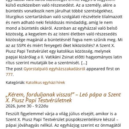
külső eszközeiben való részesedést. Az a személy, akire a
büntetés vonatkozik nem járulhat többé szentségekhez,
liturgikus szertartásban való szolgálati részvétele tilalmazott
és nem adható neki feloldozás mindaddig, amíg le nem
mond a büntetés okáról. Azonban az egyházzal való belső
közösség, a kegyelem és az isteni életben való részesedés
közössége magánál a büntetésnél fogva nem szűnik meg. Mi
az az SSPX és miért fenyegeti őket kiközösítés? A Szent X.
Piusz Papi Testvérület egy katolikus közösség, melynek
papjai kizárólag a II. Vatikáni Zsinat előtti hagyományos latin
rítus szerint mutatják be a szentmisét. […]
The post
Gyorstalpaló egyházszakadásról
appeared first on
777
.
Kategóriák:
Katolikus egyházi hírek
„Kérem, forduljanak vissza!” – Leó pápa a Szent
X. Piusz Papi Testvérületnek
2026, June 30 - 9:22du
Feszült figyelemmel várja a világ július elsejét, amikor is a
Szent X. Piusz Papi Testvérület püspökszentelésre készül –
pápai jóváhagyás nélkül. Az egyházjog szerint ez önmagától