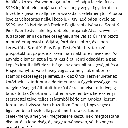
beálló kiközösítést von maga után. Leó pápa levelet írt az
SSPX legfőbb elöljárójának, kérve, hogy vegye figyelembe a
hívek lelki javát és álljon el a szakadár cselekménytől. A pápa
levelét változtatás nélkül közöljük. XIV. Leó pápa levele az
SSPX-hez Főtisztelendő Davide Pagliarani atyának a Szent X.
Pius Papi Testvérület legfőbb elöljárójának Atyai szívvel, és
tudatában annak a felelősségnek, amelyet az Úr rám bízott
mint Péter apostol utódjára, fordulok Önhöz, és Önön
keresztül a Szent X. Pius Papi Testvérülethez tartozó
püspökökhöz, papokhoz, szeminaristákhoz és hívekhez. Az
Egyház elismeri azt a liturgikus élet iránti odaadást, a papi
képzés iránti elkötelezettséget, az apostoli buzgóságot és a
Hagyományhoz való hűség vágyát, amely sok embert és
számos közösséget jellemez, akik az Önök Testvérületéhez
kötődnek. Ez indította elődeimet arra a figyelmességgel és
nagylelkűséggel áthatott hozzáállásra, amelyet mindvégig
tanúsítottak Önök iránt. Ebben a szellemben, keresztényi
szeretettel telve, teljes szívemből kérlelem Önöket: kérem,
forduljanak vissza! Arra buzdítom Önöket, hogy vegyék
figyelembe a hívek lelki javát, mert az a szakadár
cselekmény, amelynek megtételére készülnek, megfosztaná
őket attól a lehetőségtől, hogy törvényesen, sőt bizonyos
esetekben […]