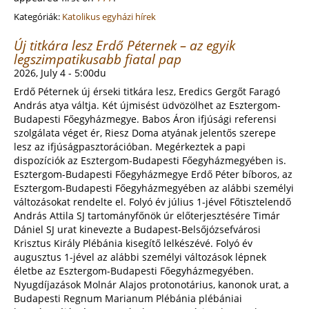
Kategóriák:
Katolikus egyházi hírek
Új titkára lesz Erdő Péternek – az egyik
legszimpatikusabb fiatal pap
2026, July 4 - 5:00du
Erdő Péternek új érseki titkára lesz, Eredics Gergőt Faragó
András atya váltja. Két újmisést üdvözölhet az Esztergom-
Budapesti Főegyházmegye. Babos Áron ifjúsági referensi
szolgálata véget ér, Riesz Doma atyának jelentős szerepe
lesz az ifjúságpasztorációban. Megérkeztek a papi
dispozíciók az Esztergom-Budapesti Főegyházmegyében is.
Esztergom-Budapesti Főegyházmegye Erdő Péter bíboros, az
Esztergom-Budapesti Főegyházmegyében az alábbi személyi
változásokat rendelte el. Folyó év július 1-jével Főtisztelendő
András Attila SJ tartományfőnök úr előterjesztésére Timár
Dániel SJ urat kinevezte a Budapest-Belsőjózsefvárosi
Krisztus Király Plébánia kisegítő lelkészévé. Folyó év
augusztus 1-jével az alábbi személyi változások lépnek
életbe az Esztergom-Budapesti Főegyházmegyében.
Nyugdíjazások Molnár Alajos protonotárius, kanonok urat, a
Budapesti Regnum Marianum Plébánia plébániai