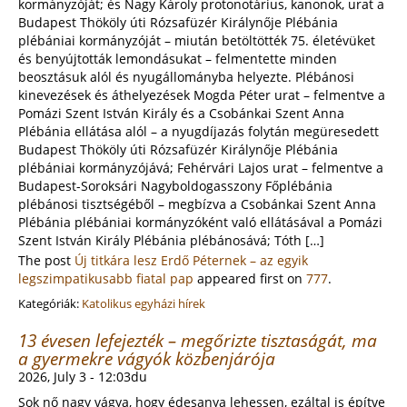
kormányzóját; és Nagy Károly protonotárius, kanonok, urat a
Budapest Thököly úti Rózsafüzér Királynője Plébánia
plébániai kormányzóját – miután betöltötték 75. életévüket
és benyújtották lemondásukat – felmentette minden
beosztásuk alól és nyugállományba helyezte. Plébánosi
kinevezések és áthelyezések Mogda Péter urat – felmentve a
Pomázi Szent István Király és a Csobánkai Szent Anna
Plébánia ellátása alól – a nyugdíjazás folytán megüresedett
Budapest Thököly úti Rózsafüzér Királynője Plébánia
plébániai kormányzójává; Fehérvári Lajos urat – felmentve a
Budapest-Soroksári Nagyboldogasszony Főplébánia
plébánosi tisztségéből – megbízva a Csobánkai Szent Anna
Plébánia plébániai kormányzóként való ellátásával a Pomázi
Szent István Király Plébánia plébánosává; Tóth […]
The post
Új titkára lesz Erdő Péternek – az egyik
legszimpatikusabb fiatal pap
appeared first on
777
.
Kategóriák:
Katolikus egyházi hírek
13 évesen lefejezték – megőrizte tisztaságát, ma
a gyermekre vágyók közbenjárója
2026, July 3 - 12:03du
Sok nő nagy vágya, hogy édesanya lehessen, ezáltal is építve