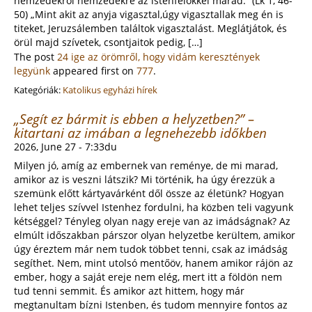
nemzedékről nemzedékre az istenfélőkkel marad.” (Lk 1, 46-
50) „Mint akit az anyja vigasztal,úgy vigasztallak meg én is
titeket, Jeruzsálemben találtok vigasztalást. Meglátjátok, és
örül majd szívetek, csontjaitok pedig, […]
The post
24 ige az örömről, hogy vidám keresztények
legyünk
appeared first on
777
.
Kategóriák:
Katolikus egyházi hírek
„Segít ez bármit is ebben a helyzetben?” –
kitartani az imában a legnehezebb időkben
2026, June 27 - 7:33du
Milyen jó, amíg az embernek van reménye, de mi marad,
amikor az is veszni látszik? Mi történik, ha úgy érezzük a
szemünk előtt kártyavárként dől össze az életünk? Hogyan
lehet teljes szívvel Istenhez fordulni, ha közben teli vagyunk
kétséggel? Tényleg olyan nagy ereje van az imádságnak? Az
elmúlt időszakban párszor olyan helyzetbe kerültem, amikor
úgy éreztem már nem tudok többet tenni, csak az imádság
segíthet. Nem, mint utolsó mentőöv, hanem amikor rájön az
ember, hogy a saját ereje nem elég, mert itt a földön nem
tud tenni semmit. És amikor azt hittem, hogy már
megtanultam bízni Istenben, és tudom mennyire fontos az