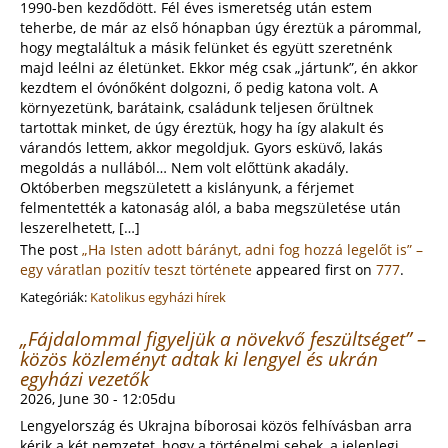
1990-ben kezdődött. Fél éves ismeretség után estem
teherbe, de már az első hónapban úgy éreztük a párommal,
hogy megtaláltuk a másik felünket és együtt szeretnénk
majd leélni az életünket. Ekkor még csak „jártunk”, én akkor
kezdtem el óvónőként dolgozni, ő pedig katona volt. A
környezetünk, barátaink, családunk teljesen őrültnek
tartottak minket, de úgy éreztük, hogy ha így alakult és
várandós lettem, akkor megoldjuk. Gyors esküvő, lakás
megoldás a nullából… Nem volt előttünk akadály.
Októberben megszületett a kislányunk, a férjemet
felmentették a katonaság alól, a baba megszületése után
leszerelhetett, […]
The post
„Ha Isten adott bárányt, adni fog hozzá legelőt is” –
egy váratlan pozitív teszt története
appeared first on
777
.
Kategóriák:
Katolikus egyházi hírek
„Fájdalommal figyeljük a növekvő feszültséget” –
közös közleményt adtak ki lengyel és ukrán
egyházi vezetők
2026, June 30 - 12:05du
Lengyelország és Ukrajna bíborosai közös felhívásban arra
kérik a két nemzetet, hogy a történelmi sebek, a jelenlegi