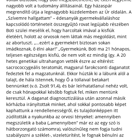
nagyobb volt a tudomány állításainál. Egy házaspár
megrendítő útja a legnagyobb küzdelemben az Úr oldalán. A
„Szívemre hallgattam” – édesanyák gyermekvállaláshoz
kapcsolódó történeteit összegyűjtó rovat legújabb részében
Boti szülei mesélik el, hogy harcoltak imával a kisfiúk
életéért, holott az orvosok nem láttak más megoldást, mint
az abortuszt. „…ezért a gyermekért biztosan sokan
imádkoznak, ő élni akar!” „Gyermekünk, Boti ma 21 hónapos,
teljesen egészséges kisfiú, de nem volt ez mindig így. A 20
hetes genetikai ultrahangon vették észre az eltérést:
sacrococcygeális teratomát, magyarul farokcsonti daganatot
fedeztek fel a magzatunknál. Ekkor húzták ki a lábunk alól a
talajt, de hála Istennek, hogy Ő a tollaival betakart
bennünket (v.ö. Zsolt 91,4), és bár leírhatatlanul nehéz volt,
de csak hónapokkal később fogtuk fel, miken mentünk
keresztül. A daganat diagnosztizálása után azonnal másik
kórházba irányítottak minket, ahol sokkal pontosabb képet
kaphattunk a rendellenességről, és tulajdonképpen itt
zúdították a nyakunkba az orvosi tényeket: amennyiben
megszületik a baba („amennyiben” már ez az egy szó is
hátborzongató számomra), valószínűleg nem fogja tudni
szabályozni a széklet-, vizeletürítést, le fognak bénulni az