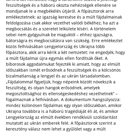
feszültségek és a háború okozta nehézségek ellenére se
mondjanak le a megbékélés útjáról. A főpásztorok arra
emlékeztetnek: az igazság keresése és a múlt fájdalmainak
feldolgozása csak akkor vezethet valódi békéhez, ha azt a
megbocsátás és a szeretet lelkülete kíséri. A történelem
sebei nem gyógyulnak be maguktól – ehhez igazságra,
bátorságra és megbocsátásra van szükség. Erre emlékeztet
közös felhívásában Lengyelország és Ukrajna több
főpásztora, akik arra kérik a két nemzetet: ne engedjék, hogy
a múlt fájdalmai újra egymás ellen fordítsák őket. A
bíborosok aggodalmukat fejezték ki amiatt, hogy az elmúlt
időszakban ismét erősödnek a feszültségek és a kölcsönös
bizalmatlanság a lengyel és az ukrán társadalomban.
„Fájdalommal figyeljük, hogy népeink között növekszik a
feszültség, és olyan hangok erősödnek, amelyek
megosztottsághoz és ellenségeskedéshez vezethetnek” –
fogalmaznak a felhívásban. A dokumentum hangsúlyozza:
mindez különösen fájdalmas egy olyan időszakban, amikor
Ukrajna továbbra is a háború tragédiáját éli át, és amikor
Lengyelország az elmúlt években rendkívüli szolidaritást
mutatott az ukrán emberek felé. A főpásztorok szerint a
keresztény válasz nem lehet a gyűlölet vagy a múlt