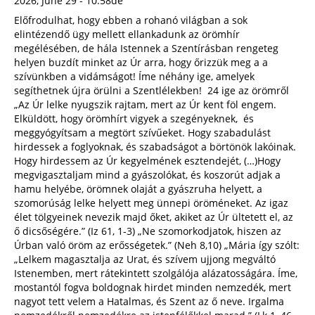
2026, June 29 - 10:58de
Előfrodulhat, hogy ebben a rohanó világban a sok
elintézendő ügy mellett ellankadunk az örömhír
megélésében, de hála Istennek a Szentírásban rengeteg
helyen buzdít minket az Úr arra, hogy őrizzük meg a a
szívünkben a vidámságot! Íme néhány ige, amelyek
segíthetnek újra örülni a Szentlélekben! 24 ige az örömről
„Az Úr lelke nyugszik rajtam, mert az Úr kent föl engem.
Elküldött, hogy örömhírt vigyek a szegényeknek, és
meggyógyítsam a megtört szívűeket. Hogy szabadulást
hirdessek a foglyoknak, és szabadságot a börtönök lakóinak.
Hogy hirdessem az Úr kegyelmének esztendejét, (…)Hogy
megvigasztaljam mind a gyászolókat, és koszorút adjak a
hamu helyébe, örömnek olaját a gyászruha helyett, a
szomorúság lelke helyett meg ünnepi öröméneket. Az igaz
élet tölgyeinek nevezik majd őket, akiket az Úr ültetett el, az
ő dicsőségére.” (Iz 61, 1-3) „Ne szomorkodjatok, hiszen az
Úrban való öröm az erősségetek.” (Neh 8,10) „Mária így szólt:
„Lelkem magasztalja az Urat, és szívem ujjong megváltó
Istenemben, mert rátekintett szolgálója alázatosságára. Íme,
mostantól fogva boldognak hirdet minden nemzedék, mert
nagyot tett velem a Hatalmas, és Szent az ő neve. Irgalma