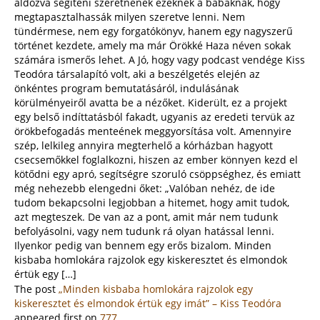
áldozva segíteni szeretnének ezeknek a babáknak, hogy
megtapasztalhassák milyen szeretve lenni. Nem
tündérmese, nem egy forgatókönyv, hanem egy nagyszerű
történet kezdete, amely ma már Örökké Haza néven sokak
számára ismerős lehet. A Jó, hogy vagy podcast vendége Kiss
Teodóra társalapító volt, aki a beszélgetés elején az
önkéntes program bemutatásáról, indulásának
körülményeiről avatta be a nézőket. Kiderült, ez a projekt
egy belső indíttatásból fakadt, ugyanis az eredeti tervük az
örökbefogadás menteének meggyorsítása volt. Amennyire
szép, lelkileg annyira megterhelő a kórházban hagyott
csecsemőkkel foglalkozni, hiszen az ember könnyen kezd el
kötődni egy apró, segítségre szoruló csöppséghez, és emiatt
még nehezebb elengedni őket: „Valóban nehéz, de ide
tudom bekapcsolni legjobban a hitemet, hogy amit tudok,
azt megteszek. De van az a pont, amit már nem tudunk
befolyásolni, vagy nem tudunk rá olyan hatással lenni.
Ilyenkor pedig van bennem egy erős bizalom. Minden
kisbaba homlokára rajzolok egy kiskeresztet és elmondok
értük egy […]
The post
„Minden kisbaba homlokára rajzolok egy
kiskeresztet és elmondok értük egy imát” – Kiss Teodóra
appeared first on
777
.