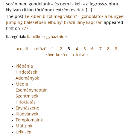
során nem gondolunk – és nem is kell – a legrosszabbra.
Nyilván ritkán történnek extrém esetek, […]
The post
Te kiben bízol meg vakon? – gondolatok a bungee
jumping balesetben elhunyt brazil lány kapcsán
appeared
first on
777
.
Kategóriák:
Katolikus egyházi hírek
« első
‹ előző
1
2
3
4
5
6
7
8
9
Oldalak
következő ›
utolsó »
Plébánia
Hirdetések
Adományok
Média
Eseménynaptár
Szentmisék
Hitoktatás
Egyházzene
Kiadványok
Templomaink
Múltunk
Lelkiség