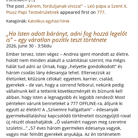
The post
„Kérem, forduljanak vissza!” – Leó pápa a Szent X.
Piusz Papi Testvérületnek
appeared first on
777
.
Kategóriák:
Katolikus egyházi hírek
„Ha Isten adott bárányt, adni fog hozzá legelőt
is” – egy váratlan pozitív teszt története
2026, June 30 - 3:56du
Ember tervez, Isten végez – Andrea igent mondott az életre,
holott nem minden alakult a számításai szerint, ma mégis
hálát tud adni az Úrnak, hogy „helyette gondolkodott” és
három csodás lány édesanyja lehet. Eltervezzük az
életünket, kitűzünk célokat: egyetem, karrier, család,
gyerekek – de van, hogy a sorrend felborul, nekünk pedig
vállalnunk kell a tetteink következményét és bíznunk kell
abban, hogy Isten a legnagyobb és legjobb rendező! Most
pénteken várunk benneteket a 777 OFFLINE-ra, álljunk ki
együtt az életért! A „Szívemre hallgattam” – édesanyák
gyermekvállaláshoz kapcsolódó történeteit összegyűjtő rovat
új részét olvashatjátok. „Ő valamiért nagyon meg szeretne
születni…” „57 éves három gyermekes édesanya vagyok,
vagyis már felnőtt gyerekek anyukája. Az én történetem