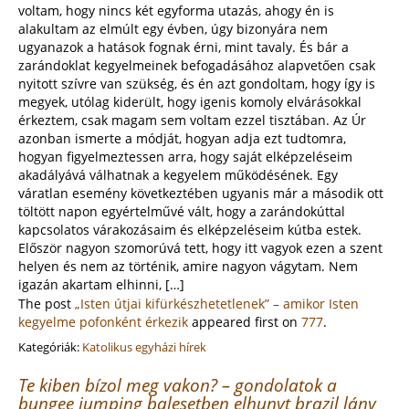
voltam, hogy nincs két egyforma utazás, ahogy én is
alakultam az elmúlt egy évben, úgy bizonyára nem
ugyanazok a hatások fognak érni, mint tavaly. És bár a
zarándoklat kegyelmeinek befogadásához alapvetően csak
nyitott szívre van szükség, és én azt gondoltam, hogy így is
megyek, utólag kiderült, hogy igenis komoly elvárásokkal
érkeztem, csak magam sem voltam ezzel tisztában. Az Úr
azonban ismerte a módját, hogyan adja ezt tudtomra,
hogyan figyelmeztessen arra, hogy saját elképzeléseim
akadályává válhatnak a kegyelem működésének. Egy
váratlan esemény következtében ugyanis már a második ott
töltött napon egyértelművé vált, hogy a zarándokúttal
kapcsolatos várakozásaim és elképzeléseim kútba estek.
Először nagyon szomorúvá tett, hogy itt vagyok ezen a szent
helyen és nem az történik, amire nagyon vágytam. Nem
igazán akartam elhinni, […]
The post
„Isten útjai kifürkészhetetlenek” – amikor Isten
kegyelme pofonként érkezik
appeared first on
777
.
Kategóriák:
Katolikus egyházi hírek
Te kiben bízol meg vakon? – gondolatok a
bungee jumping balesetben elhunyt brazil lány