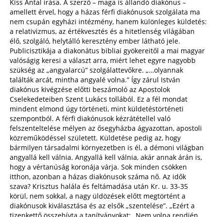
Kiss Antal írása. A szerző – maga is állandó diakónus –
amellett érvel, hogy a házas férfi diakónusok szolgálata ma
nem csupán egyházi intézmény, hanem különleges küldetés:
a relativizmus, az értékvesztés és a hitetlenség világában
élő, szolgáló, helytálló keresztény ember látható jele.
Publicisztikája a diakonátus bibliai gyökereitől a mai magyar
valóságig keresi a választ arra, miért lehet egyre nagyobb
szükség az „angyalarcú” szolgálattevőkre. „…olyannak
találták arcát, mintha angyalé volna.” Így zárul István
diakónus kivégzése előtti beszámoló az Apostolok
Cselekedeteiben Szent Lukács tollából. Ez a fél mondat
mindent elmond úgy történeti, mint küldetéstörténeti
szempontból. A férfi diakónusok kézrátétellel való
felszenteltelése mélyen az ősegyházba ágyazottan, apostoli
közreműködéssel született. Küldetése pedig az, hogy
bármilyen társadalmi környezetben is él, a démoni világban
angyallá kell válnia. Angyallá kell válnia, akár annak árán is,
hogy a vértanúság koronája várja. Sok minden csökken
itthon, azonban a házas diakónusok száma nő. Az idők
szava? Krisztus halála és feltámadása után Kr. u. 33-35
körül, nem sokkal, a nagy üldözések előtt megtörtént a
diakónusok kiválasztása és az elsők „szentelése”. „Ezért a
tizenkettő összehívta a tanítványokat: „Nem volna rendjén,