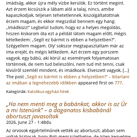
imádság, akkor újra mély vízbe kerülök. Ez történt megint.
Azt érzem kicsúszik a lábam alól a talaj, nincs, amibe
kapaszkodjak, teljesen tehetetlennek, kiszolgáltatottnak
érzem magam, és ekkor megszólal bennem egy hang:
„Imádkozz!” Legbelül tudom, hogy ez a helyes megoldás,
hiszen kiskorom óta ezt a példát látom magam előtt, mégis
kételkedem: „Segít ez bármit is ebben a helyzetben?”.
Szégyellem magam. Oly’ sokszor megtapasztaltam már az
ima erejét, és mégis kétkedem. Azt érzem egy porszem
vagyok, egy bábú, aki körül az események folyamatosan
történnek, de nem tud beleszólni, nem tud mit tenni, csak
kívülről szemlél mindent, és imádkozik. Elveszett vagyok, […]
The post
„Segít ez bármit is ebben a helyzetben?” – kitartani
az imában a legnehezebb időkben
appeared first on
777
.
Kategóriák:
Katolikus egyházi hírek
„Ha nem menti meg a babánkat, akkor is az Úr
a mi Istenünk” – a daganatos kisbabánál
abortuszt javasoltak
2026, June 27 - 1:48du
Az orvosok egyértelműnek vették az abortuszt, abban sem
voltak biztosak, hogy Boti megszülethetne, de Isten kegyelme