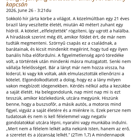
kapcsán
2026, June 26 - 3:21du
Sokkoló hír járta körbe a világot. A közelmúltban egy 21 éves
brazil lány veszítette életét, miután 40 métert zuhant egy
hídról. A kötelet „elfelejtették” rögzíteni, így ugrott a halálba.
A híradások szerint még élt, amikor földet ért, de már nem
tudták megmenteni. Szörnyű csapás ez a családnak, a
barátainak, és kicsit mindenkit megérint, hogy tud egy ilyen
banális hiba előfordulni. A figyelmetlenség apró töredéke
volt, a történtek után mindenki másra mutogatott. Senki nem
vállalja felelősséget. Bár a lányt már nem hozza vissza, ha
kiderül, ki vagy kik voltak, akik elmulasztották ellenőrizni a
kötelet. Elgondolkodtatott a dolog, hogy ez a lány milyen
vakon megbízott idegenekben. Kérdés nélkül adta a kezükbe
a saját életét. Ha belegondolunk, nap mint nap mi is ezt
tesszük, amikor közlekedünk, utcára megyünk. Hiszünk
benne, hogy a buszsofőr, a másik autós, a motoros mind
figyel, vigyáz a saját életére és a miénkre is. Ezek persze nem
tudatosak és nem is kell félelemmel vagy negatív
gondolatokkal utcára lépni, nyaralni vagy munkába indulni.
„Mert nem a félelem lelkét adta nekünk Isten, hanem az erő,
a szeretet és a józanság lelkét.” (2Tim 1,7) A mindennapok