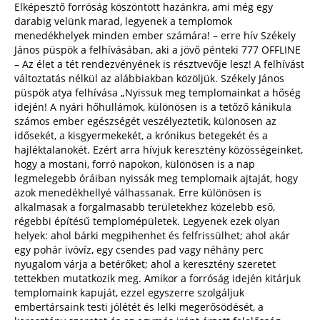
Elképesztő forróság köszöntött hazánkra, ami még egy
darabig velünk marad, legyenek a templomok
menedékhelyek minden ember számára! – erre hív Székely
János püspök a felhívásában, aki a jövő pénteki 777 OFFLINE
– Az élet a tét rendezvényének is résztvevője lesz! A felhívást
változtatás nélkül az alábbiakban közöljük. Székely János
püspök atya felhívása „Nyissuk meg templomainkat a hőség
idején! A nyári hőhullámok, különösen is a tetőző kánikula
számos ember egészségét veszélyeztetik, különösen az
idősekét, a kisgyermekekét, a krónikus betegekét és a
hajléktalanokét. Ezért arra hívjuk keresztény közösségeinket,
hogy a mostani, forró napokon, különösen is a nap
legmelegebb óráiban nyissák meg templomaik ajtaját, hogy
azok menedékhellyé válhassanak. Erre különösen is
alkalmasak a forgalmasabb területekhez közelebb eső,
régebbi építésű templomépületek. Legyenek ezek olyan
helyek: ahol bárki megpihenhet és felfrissülhet; ahol akár
egy pohár ivóvíz, egy csendes pad vagy néhány perc
nyugalom várja a betérőket; ahol a keresztény szeretet
tettekben mutatkozik meg. Amikor a forróság idején kitárjuk
templomaink kapuját, ezzel egyszerre szolgáljuk
embertársaink testi jólétét és lelki megerősödését, a