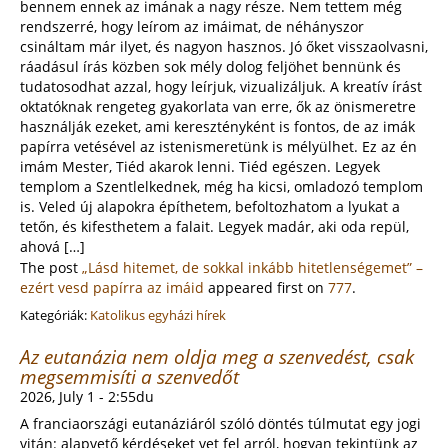
bennem ennek az imának a nagy része. Nem tettem még
rendszerré, hogy leírom az imáimat, de néhányszor
csináltam már ilyet, és nagyon hasznos. Jó őket visszaolvasni,
ráadásul írás közben sok mély dolog feljöhet bennünk és
tudatosodhat azzal, hogy leírjuk, vizualizáljuk. A kreatív írást
oktatóknak rengeteg gyakorlata van erre, ők az önismeretre
használják ezeket, ami keresztényként is fontos, de az imák
papírra vetésével az istenismeretünk is mélyülhet. Ez az én
imám Mester, Tiéd akarok lenni. Tiéd egészen. Legyek
templom a Szentlelkednek, még ha kicsi, omladozó templom
is. Veled új alapokra építhetem, befoltozhatom a lyukat a
tetőn, és kifesthetem a falait. Legyek madár, aki oda repül,
ahová […]
The post
„Lásd hitemet, de sokkal inkább hitetlenségemet” –
ezért vesd papírra az imáid
appeared first on
777
.
Kategóriák:
Katolikus egyházi hírek
Az eutanázia nem oldja meg a szenvedést, csak
megsemmisíti a szenvedőt
2026, July 1 - 2:55du
A franciaországi eutanáziáról szóló döntés túlmutat egy jogi
vitán: alapvető kérdéseket vet fel arról, hogyan tekintünk az