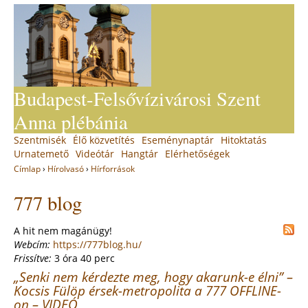
Jump
to
navigation
Budapest-Felsővízivárosi Szent
Anna plébánia
Back
Szentmisék
Élő közvetítés
Eseménynaptár
Hitoktatás
Main
to
Urnatemető
Videótár
Hangtár
Elérhetőségek
top
menu
Címlap
›
Hírolvasó
›
Hírforrások
You
Back
777 blog
to
are
top
here
A hit nem magánügy!
Webcím:
https://777blog.hu/
Frissítve:
3 óra 40 perc
„Senki nem kérdezte meg, hogy akarunk-e élni” –
Kocsis Fülöp érsek-metropolita a 777 OFFLINE-
on – VIDEÓ