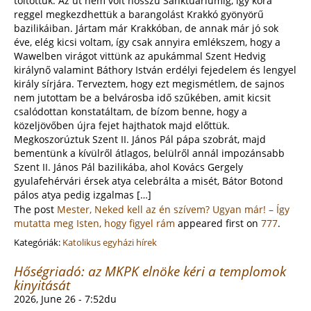
töltöttük. Az út nem volt hosszú Sanktuariumig, így kora
reggel megkezdhettük a barangolást Krakkó gyönyörű
bazilikáiban. Jártam már Krakkóban, de annak már jó sok
éve, elég kicsi voltam, így csak annyira emlékszem, hogy a
Wawelben virágot vittünk az apukámmal Szent Hedvig
királynő valamint Báthory István erdélyi fejedelem és lengyel
király sírjára. Terveztem, hogy ezt megismétlem, de sajnos
nem jutottam be a belvárosba idő szűkében, amit kicsit
csalódottan konstatáltam, de bízom benne, hogy a
közeljövőben újra fejet hajthatok majd előttük.
Megkoszorúztuk Szent II. János Pál pápa szobrát, majd
bementünk a kívülről átlagos, belülről annál impozánsabb
Szent II. János Pál bazilikába, ahol Kovács Gergely
gyulafehérvári érsek atya celebrálta a misét, Bátor Botond
pálos atya pedig izgalmas […]
The post
Mester, Neked kell az én szívem? Ugyan már! – Így
mutatta meg Isten, hogy figyel rám
appeared first on
777
.
Kategóriák:
Katolikus egyházi hírek
Hőségriadó: az MKPK elnöke kéri a templomok
kinyitását
2026, June 26 - 7:52du