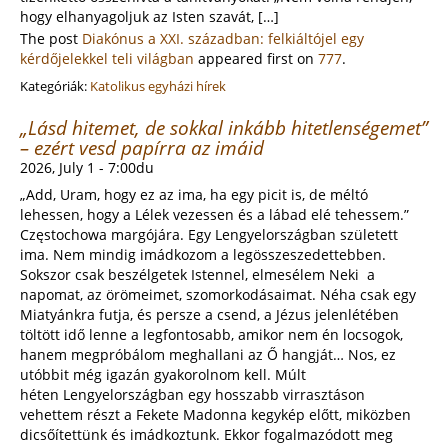
hogy elhanyagoljuk az Isten szavát, […]
The post
Diakónus a XXI. században: felkiáltójel egy
kérdőjelekkel teli világban
appeared first on
777
.
Kategóriák:
Katolikus egyházi hírek
„Lásd hitemet, de sokkal inkább hitetlenségemet”
– ezért vesd papírra az imáid
2026, July 1 - 7:00du
„Add, Uram, hogy ez az ima, ha egy picit is, de méltó
lehessen, hogy a Lélek vezessen és a lábad elé tehessem.”
Częstochowa margójára. Egy Lengyelországban született
ima. Nem mindig imádkozom a legösszeszedettebben.
Sokszor csak beszélgetek Istennel, elmesélem Neki a
napomat, az örömeimet, szomorkodásaimat. Néha csak egy
Miatyánkra futja, és persze a csend, a Jézus jelenlétében
töltött idő lenne a legfontosabb, amikor nem én locsogok,
hanem megpróbálom meghallani az Ő hangját… Nos, ez
utóbbit még igazán gyakorolnom kell. Múlt
héten Lengyelországban egy hosszabb virrasztáson
vehettem részt a Fekete Madonna kegykép előtt, miközben
dicsőítettünk és imádkoztunk. Ekkor fogalmazódott meg