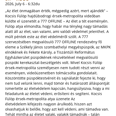
2026, July 6 - 6:32du
„Az élet önmagában érték, mégpedig azért, mert ajándék” –
Kocsis Fülöp hajdúbodrogi érsek-metropolita videóban
küldte el üzenetét a 777 OFFLINE – Az élet a tét eseményén.
Fülöp atya elmondta, hogy habár ma tényleg nagy támadás
alatt áll az élet, van valami, ami valódi védelmet jelenthet. A
múlt péntek este az élet védelméről szólt. A 777
szervezésében megvalósuló 777 OFFLINE rendezvény fő
eleme a Székely János szombathelyi megyéspüspök, az MKPK
elnökének és Fekete Károly, a Tiszántúli Református
Egyházkerület püspökének részvételével megvalósuló
püspöki kerekasztal-beszélgetés volt. Mivel Kocsis Fülöp
érsek-metropolita személyesen nem tudott részt venni az
eseményen, videóüzenetben tolmácsolta gondolatait.
Köszöntötte püspöktestvéreit és sajnálatát fejezte ki, hogy
nem tud velünk lenni, majd tömör és határozott álláspontját
ismertette az életvédelem kapcsán, hangsúlyozva, hogy a mi
feladatunk az életet védeni, erősíteni és segíteni. Kocsis
Fülöp érsek-metropolita atya üzenete Az
életvédelem kifejezés nagyon árulkodó, hiszen azt
olvashatjuk ki belőle, hogy azt kell védeni, ami támadva van.
Tehát mintha az életet valaki, valakik támadnák – talán