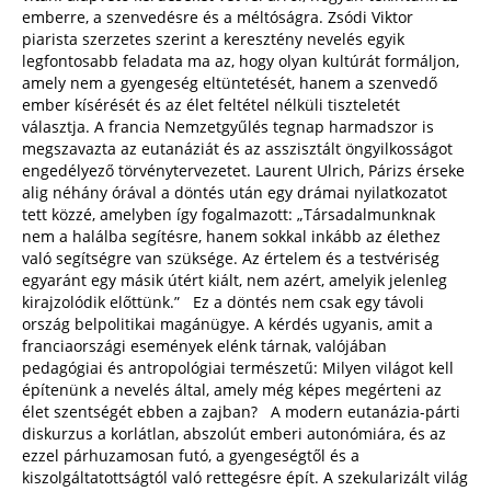
emberre, a szenvedésre és a méltóságra. Zsódi Viktor
piarista szerzetes szerint a keresztény nevelés egyik
legfontosabb feladata ma az, hogy olyan kultúrát formáljon,
amely nem a gyengeség eltüntetését, hanem a szenvedő
ember kísérését és az élet feltétel nélküli tiszteletét
választja. A francia Nemzetgyűlés tegnap harmadszor is
megszavazta az eutanáziát és az asszisztált öngyilkosságot
engedélyező törvénytervezetet. Laurent Ulrich, Párizs érseke
alig néhány órával a döntés után egy drámai nyilatkozatot
tett közzé, amelyben így fogalmazott: „Társadalmunknak
nem a halálba segítésre, hanem sokkal inkább az élethez
való segítségre van szüksége. Az értelem és a testvériség
egyaránt egy másik útért kiált, nem azért, amelyik jelenleg
kirajzolódik előttünk.” Ez a döntés nem csak egy távoli
ország belpolitikai magánügye. A kérdés ugyanis, amit a
franciaországi események elénk tárnak, valójában
pedagógiai és antropológiai természetű: Milyen világot kell
építenünk a nevelés által, amely még képes megérteni az
élet szentségét ebben a zajban? A modern eutanázia-párti
diskurzus a korlátlan, abszolút emberi autonómiára, és az
ezzel párhuzamosan futó, a gyengeségtől és a
kiszolgáltatottságtól való rettegésre épít. A szekularizált világ