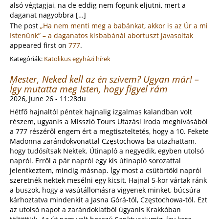
alsó végtagjai, na de eddig nem fogunk eljutni, mert a
daganat nagyobbra […]
The post
„Ha nem menti meg a babánkat, akkor is az Úr a mi
Istenünk” – a daganatos kisbabánál abortuszt javasoltak
appeared first on
777
.
Kategóriák:
Katolikus egyházi hírek
Mester, Neked kell az én szívem? Ugyan már! –
Így mutatta meg Isten, hogy figyel rám
2026, June 26 - 11:28du
Hétfő hajnaltól péntek hajnalig izgalmas kalandban volt
részem, ugyanis a Misszió Tours Utazási Iroda meghívásából
a 777 részéről engem ért a megtiszteltetés, hogy a 10. Fekete
Madonna zarándokvonattal Częstochowa-ba utazhattam,
hogy tudósítsak Nektek. Útinapló a negyedik, egyben utolsó
napról. Erről a pár napról egy kis útinapló sorozattal
jelentkeztem, mindig másnap. Így most a csütörtöki napról
szeretnék nektek mesélni egy kicsit. Hajnal 5-kor vártak ránk
a buszok, hogy a vasútállomásra vigyenek minket, búcsúra
kárhoztatva mindenkit a Jasna Górá-tól, Częstochowa-tól. Ezt
az utolsó napot a zarándoklatból úgyanis Krakkóban