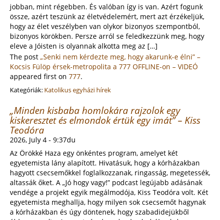
jobban, mint régebben. És valóban így is van. Azért fogunk
össze, azért teszünk az életvédelemért, mert azt érzékeljük,
hogy az élet veszélyben van olykor bizonyos szempontból,
bizonyos körökben. Persze arról se feledkezzünk meg, hogy
eleve a Jóisten is olyannak alkotta meg az […]
The post
„Senki nem kérdezte meg, hogy akarunk-e élni” –
Kocsis Fülöp érsek-metropolita a 777 OFFLINE-on – VIDEÓ
appeared first on
777
.
Kategóriák:
Katolikus egyházi hírek
„Minden kisbaba homlokára rajzolok egy
kiskeresztet és elmondok értük egy imát” – Kiss
Teodóra
2026, July 4 - 9:37du
Az Örökké Haza egy önkéntes program, amelyet két
egyetemista lány alapított. Hivatásuk, hogy a kórházakban
hagyott csecsemőkkel foglalkozzanak, ringasság, megetessék,
altassák őket. A „Jó hogy vagy!” podcast legújabb adásának
vendége a projekt egyik megálmodója, Kiss Teodóra volt. Két
egyetemista meghallja, hogy milyen sok csecsemőt hagynak
a kórházakban és úgy döntenek, hogy szabadidejükből