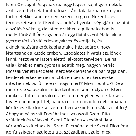
Isten Országát. Vágynak rá, hogy legyen saját gyermekük,
akit szerethetnek, taníthatnak… Ám találkozhatunk olyan
történetekkel, ahol ez nem sikerül rögtön. Nőként – és
természetesen férfiként is – nehéz ilyenkor végigjárni az utat
a szülővé válásig, de Isten ezekben a pillanatokban is
mellettünk áll! Íme egy ima és egy fiatal szent élete, aki a
gyermekért küzdő édesanyák védőszentje is, és
akinek hatására erőt kaphatnak a házaspárok, hogy
kitartsanak a küzdelemben. Csodálatos hivatás szülőnek
lenni, részt venni Isten életről alkotott tervében! De ha
valakiknek ez nem gyorsan adatik meg, nagyon nehéz
időszak veheti kezdetét. Kérdések lehetnek a pár tagjaiban,
kérdések érkezhetnek a többi embertől és kérdéseket
intézhetnek az Úr felé is, hogy miért?’ Miért pont ők? De a
miértekre válaszolni emberként nem a mi dolgunk. Isten
minket a hitre, a bizalomra és a reményben való kitartásra
hív. Ha nem adjuk fel, ha újra és újra odaülünk elé, imában
kérjük és kitartunk a szeretetben, akkor Isten válaszolni fog!
Ahogyan válaszolt Erzsébetnek, válaszolt Szent Rita
szüleinek és válaszolt Szent Filoména – későbbi fiatal
vértanú – szüleinek is. Szent Filoména élete Szent Filoména
Korfu szigetén született a 3. században. Szülei még