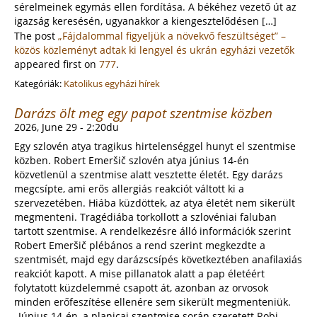
sérelmeinek egymás ellen fordítása. A békéhez vezető út az
igazság keresésén, ugyanakkor a kiengesztelődésen […]
The post
„Fájdalommal figyeljük a növekvő feszültséget” –
közös közleményt adtak ki lengyel és ukrán egyházi vezetők
appeared first on
777
.
Kategóriák:
Katolikus egyházi hírek
Darázs ölt meg egy papot szentmise közben
2026, June 29 - 2:20du
Egy szlovén atya tragikus hirtelenséggel hunyt el szentmise
közben. Robert Emeršič szlovén atya június 14-én
közvetlenül a szentmise alatt vesztette életét. Egy darázs
megcsípte, ami erős allergiás reakciót váltott ki a
szervezetében. Hiába küzdöttek, az atya életét nem sikerült
megmenteni. Tragédiába torkollott a szlovéniai faluban
tartott szentmise. A rendelkezésre álló információk szerint
Robert Emeršič plébános a rend szerint megkezdte a
szentmisét, majd egy darázscsípés következtében anafilaxiás
reakciót kapott. A mise pillanatok alatt a pap életéért
folytatott küzdelemmé csapott át, azonban az orvosok
minden erőfeszítése ellenére sem sikerült megmenteniük.
„Június 14-én, a planicai szentmise során szeretett Robi