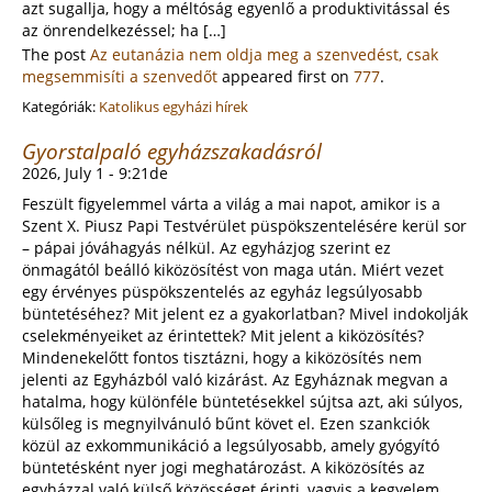
azt sugallja, hogy a méltóság egyenlő a produktivitással és
az önrendelkezéssel; ha […]
The post
Az eutanázia nem oldja meg a szenvedést, csak
megsemmisíti a szenvedőt
appeared first on
777
.
Kategóriák:
Katolikus egyházi hírek
Gyorstalpaló egyházszakadásról
2026, July 1 - 9:21de
Feszült figyelemmel várta a világ a mai napot, amikor is a
Szent X. Piusz Papi Testvérület püspökszentelésére kerül sor
– pápai jóváhagyás nélkül. Az egyházjog szerint ez
önmagától beálló kiközösítést von maga után. Miért vezet
egy érvényes püspökszentelés az egyház legsúlyosabb
büntetéséhez? Mit jelent ez a gyakorlatban? Mivel indokolják
cselekményeiket az érintettek? Mit jelent a kiközösítés?
Mindenekelőtt fontos tisztázni, hogy a kiközösítés nem
jelenti az Egyházból való kizárást. Az Egyháznak megvan a
hatalma, hogy különféle büntetésekkel sújtsa azt, aki súlyos,
külsőleg is megnyilvánuló bűnt követ el. Ezen szankciók
közül az exkommunikáció a legsúlyosabb, amely gyógyító
büntetésként nyer jogi meghatározást. A kiközösítés az
egyházzal való külső közösséget érinti, vagyis a kegyelem