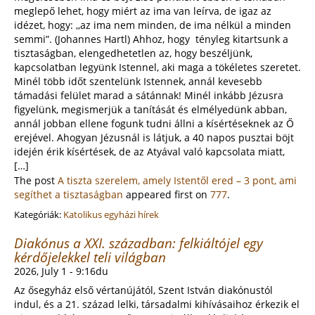
meglepő lehet, hogy miért az ima van leírva, de igaz az
idézet, hogy: ,,az ima nem minden, de ima nélkül a minden
semmi”. (Johannes Hartl) Ahhoz, hogy tényleg kitartsunk a
tisztaságban, elengedhetetlen az, hogy beszéljünk,
kapcsolatban legyünk Istennel, aki maga a tökéletes szeretet.
Minél több időt szentelünk Istennek, annál kevesebb
támadási felület marad a sátánnak! Minél inkább Jézusra
figyelünk, megismerjük a tanítását és elmélyedünk abban,
annál jobban ellene fogunk tudni állni a kísértéseknek az Ő
erejével. Ahogyan Jézusnál is látjuk, a 40 napos pusztai böjt
idején érik kísértések, de az Atyával való kapcsolata miatt,
[…]
The post
A tiszta szerelem, amely Istentől ered – 3 pont, ami
segíthet a tisztaságban
appeared first on
777
.
Kategóriák:
Katolikus egyházi hírek
Diakónus a XXI. században: felkiáltójel egy
kérdőjelekkel teli világban
2026, July 1 - 9:16du
Az ősegyház első vértanújától, Szent István diakónustól
indul, és a 21. század lelki, társadalmi kihívásaihoz érkezik el