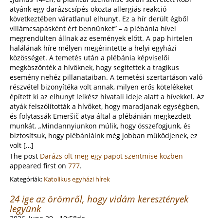
atyánk egy darázscsípés okozta allergiás reakció
következtében váratlanul elhunyt. Ez a hír derült égből
villámcsapásként ért bennünket” – a plébánia hívei
megrendülten állnak az események előtt. A pap hirtelen
halálának híre mélyen megérintette a helyi egyházi
közösséget. A temetés után a plébánia képviselői
megköszönték a hívőknek, hogy segítettek a tragikus
esemény nehéz pillanataiban. A temetési szertartáson való
részvétel bizonyítéka volt annak, milyen erős kötelékeket
épített ki az elhunyt lelkész hivatali ideje alatt a hívekkel. Az
atyák felszólították a hívőket, hogy maradjanak egységben,
és folytassák Emeršič atya által a plébánián megkezdett
munkát. „Mindannyiunkon múlik, hogy összefogjunk, és
biztosítsuk, hogy plébániáink még jobban működjenek, ez
volt […]
The post
Darázs ölt meg egy papot szentmise közben
appeared first on
777
.
Kategóriák:
Katolikus egyházi hírek
24 ige az örömről, hogy vidám keresztények
legyünk