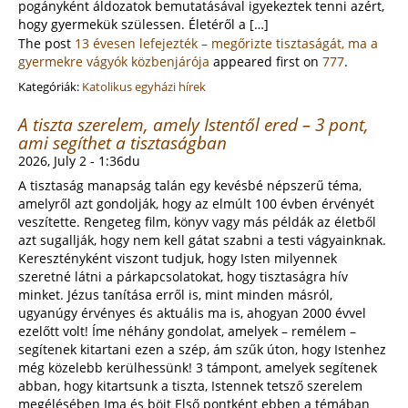
pogányként áldozatok bemutatásával igyekeztek tenni azért,
hogy gyermekük szülessen. Életéről a […]
The post
13 évesen lefejezték – megőrizte tisztaságát, ma a
gyermekre vágyók közbenjárója
appeared first on
777
.
Kategóriák:
Katolikus egyházi hírek
A tiszta szerelem, amely Istentől ered – 3 pont,
ami segíthet a tisztaságban
2026, July 2 - 1:36du
A tisztaság manapság talán egy kevésbé népszerű téma,
amelyről azt gondolják, hogy az elmúlt 100 évben érvényét
veszítette. Rengeteg film, könyv vagy más példák az életből
azt sugallják, hogy nem kell gátat szabni a testi vágyainknak.
Keresztényként viszont tudjuk, hogy Isten milyennek
szeretné látni a párkapcsolatokat, hogy tisztaságra hív
minket. Jézus tanítása erről is, mint minden másról,
ugyanúgy érvényes és aktuális ma is, ahogyan 2000 évvel
ezelőtt volt! Íme néhány gondolat, amelyek – remélem –
segítenek kitartani ezen a szép, ám szűk úton, hogy Istenhez
még közelebb kerülhessünk! 3 támpont, amelyek segítenek
abban, hogy kitartsunk a tiszta, Istennek tetsző szerelem
megélésében Ima és böjt Első pontként ebben a témában