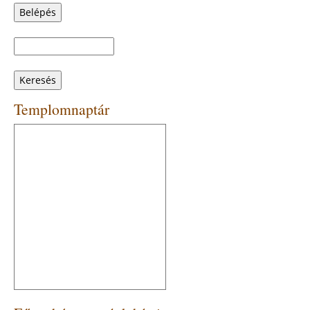
Keresés
Keresés
űrlap
Templomnaptár