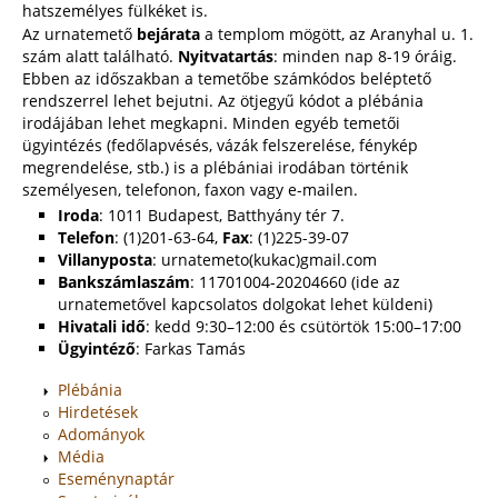
hatszemélyes fülkéket is.
Az urnatemető
bejárata
a templom mögött, az Aranyhal u. 1.
szám alatt található.
Nyitvatartás
: minden nap 8-19 óráig.
Ebben az időszakban a temetőbe számkódos beléptető
rendszerrel lehet bejutni. Az ötjegyű kódot a plébánia
irodájában lehet megkapni. Minden egyéb temetői
ügyintézés (fedőlapvésés, vázák felszerelése, fénykép
megrendelése, stb.) is a plébániai irodában történik
személyesen, telefonon, faxon vagy e-mailen.
Iroda
: 1011 Budapest, Batthyány tér 7.
Telefon
: (1)201-63-64,
Fax
: (1)225-39-07
Villanyposta
: urnatemeto(kukac)gmail.com
Bankszámlaszám
: 11701004-20204660 (ide az
urnatemetővel kapcsolatos dolgokat lehet küldeni)
Hivatali idő
: kedd 9:30–12:00 és csütörtök 15:00–17:00
Ügyintéző
: Farkas Tamás
Plébánia
Hirdetések
Adományok
Média
Eseménynaptár