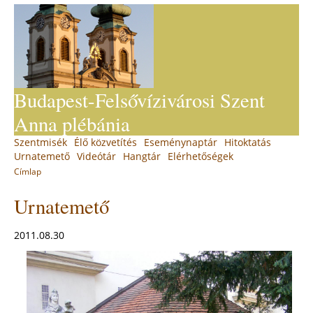
Jump
to
navigation
Budapest-Felsővízivárosi Szent
Anna plébánia
Back
Szentmisék
Élő közvetítés
Eseménynaptár
Hitoktatás
Main
to
Urnatemető
Videótár
Hangtár
Elérhetőségek
top
menu
Címlap
You
Back
Urnatemető
to
are
top
here
2011.08.30