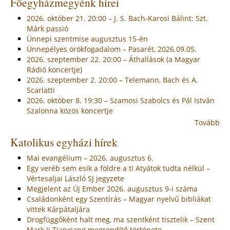
Főegyházmegyénk hírei
2026. október 21. 20:00 – J. S. Bach-Karosi Bálint: Szt.
Márk passió
Ünnepi szentmise augusztus 15-én
Ünnepélyes örökfogadalom – Pasarét, 2026.09.05.
2026. szeptember 22. 20:00 – Áthallások (a Magyar
Rádió koncertje)
2026. szeptember 2. 20:00 – Telemann, Bach és A.
Scarlatti
2026. október 8. 19:30 – Szamosi Szabolcs és Pál István
Szalonna közös koncertje
Tovább
Katolikus egyházi hírek
Mai evangélium – 2026. augusztus 6.
Egy veréb sem esik a földre a ti Atyátok tudta nélkül –
Vértesaljai László SJ jegyzete
Megjelent az Új Ember 2026. augusztus 9-i száma
Családonként egy Szentírás – Magyar nyelvű bibliákat
vittek Kárpátaljára
Drogfüggőként halt meg, ma szentként tisztelik – Szent
Mark Ji Tianxiang megrendítő története