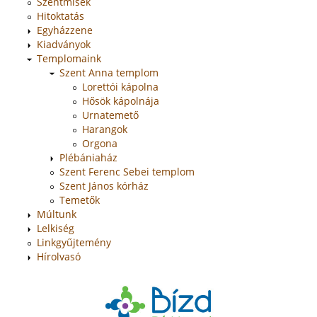
Szentmisék
Hitoktatás
Egyházzene
Kiadványok
Templomaink
Szent Anna templom
Lorettói kápolna
Hősök kápolnája
Urnatemető
Harangok
Orgona
Plébániaház
Szent Ferenc Sebei templom
Szent János kórház
Temetők
Múltunk
Lelkiség
Linkgyűjtemény
Hírolvasó