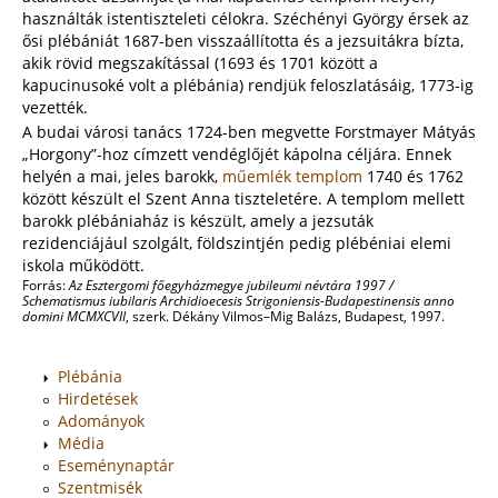
használták istentiszteleti célokra. Széchényi György érsek az
ősi plébániát 1687-ben visszaállította és a jezsuitákra bízta,
akik rövid megszakítással (1693 és 1701 között a
kapucinusoké volt a plébánia) rendjük feloszlatásáig, 1773-ig
vezették.
A budai városi tanács 1724-ben megvette Forstmayer Mátyás
„Horgony”-hoz címzett vendéglőjét kápolna céljára. Ennek
helyén a mai, jeles barokk,
műemlék templom
1740 és 1762
között készült el Szent Anna tiszteletére. A templom mellett
barokk plébániaház is készült, amely a jezsuták
rezidenciájául szolgált, földszintjén pedig plébéniai elemi
iskola működött.
Forrás:
Az Esztergomi főegyházmegye jubileumi névtára 1997 /
Schematismus iubilaris Archidioecesis Strigoniensis-Budapestinensis anno
domini MCMXCVII
, szerk. Dékány Vilmos–Mig Balázs, Budapest, 1997.
Plébánia
Hirdetések
Adományok
Média
Eseménynaptár
Szentmisék