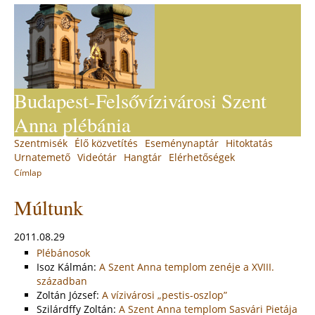
Jump
to
navigation
Budapest-Felsővízivárosi Szent
Anna plébánia
Back
Szentmisék
Élő közvetítés
Eseménynaptár
Hitoktatás
Main
to
Urnatemető
Videótár
Hangtár
Elérhetőségek
top
menu
Címlap
You
Back
Múltunk
to
are
top
here
2011.08.29
Plébánosok
Isoz Kálmán:
A Szent Anna templom zenéje a XVIII.
században
Zoltán József:
A vízivárosi „pestis-oszlop”
Szilárdffy Zoltán:
A Szent Anna templom Sasvári Pietája