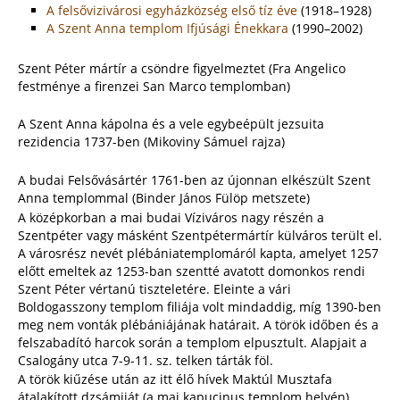
A felsővizivárosi egyházközség első tíz éve
(1918–1928)
A Szent Anna templom Ifjúsági Énekkara
(1990–2002)
Szent Péter mártír a csöndre figyelmeztet (Fra Angelico
festménye a firenzei San Marco templomban)
A Szent Anna kápolna és a vele egybeépült jezsuita
rezidencia 1737-ben (Mikoviny Sámuel rajza)
A budai Felsővásártér 1761-ben az újonnan elkészült Szent
Anna templommal (Binder János Fülöp metszete)
A középkorban a mai budai Víziváros nagy részén a
Szentpéter vagy másként Szentpétermártír külváros terült el.
A városrész nevét plébániatemplomáról kapta, amelyet 1257
előtt emeltek az 1253-ban szentté avatott domonkos rendi
Szent Péter vértanú tiszteletére. Eleinte a vári
Boldogasszony templom filiája volt mindaddig, míg 1390-ben
meg nem vonták plébániájának határait. A török időben és a
felszabadító harcok során a templom elpusztult. Alapjait a
Csalogány utca 7-9-11. sz. telken tárták föl.
A török kiűzése után az itt élő hívek Maktúl Musztafa
átalakított dzsámiját (a mai kapucinus templom helyén)