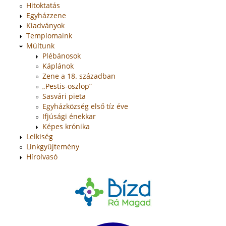
Hitoktatás
Egyházzene
Kiadványok
Templomaink
Múltunk
Plébánosok
Káplánok
Zene a 18. században
„Pestis-oszlop”
Sasvári pieta
Egyházközség első tíz éve
Ifjúsági énekkar
Képes krónika
Lelkiség
Linkgyűjtemény
Hírolvasó