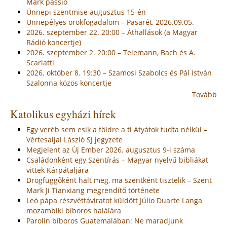
Márk passió
Ünnepi szentmise augusztus 15-én
Ünnepélyes örökfogadalom – Pasarét, 2026.09.05.
2026. szeptember 22. 20:00 – Áthallások (a Magyar
Rádió koncertje)
2026. szeptember 2. 20:00 – Telemann, Bach és A.
Scarlatti
2026. október 8. 19:30 – Szamosi Szabolcs és Pál István
Szalonna közös koncertje
Tovább
Katolikus egyházi hírek
Egy veréb sem esik a földre a ti Atyátok tudta nélkül –
Vértesaljai László SJ jegyzete
Megjelent az Új Ember 2026. augusztus 9-i száma
Családonként egy Szentírás – Magyar nyelvű bibliákat
vittek Kárpátaljára
Drogfüggőként halt meg, ma szentként tisztelik – Szent
Mark Ji Tianxiang megrendítő története
Leó pápa részvéttáviratot küldött Júlio Duarte Langa
mozambiki bíboros halálára
Parolin bíboros Guatemalában: Ne maradjunk