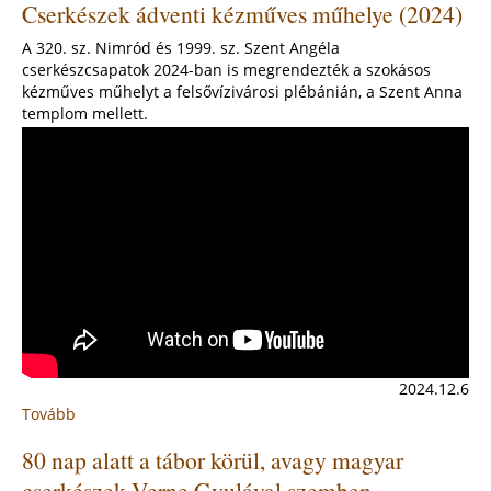
Cserkészek ádventi kézműves műhelye (2024)
bejövetele
a
A 320. sz. Nimród és 1999. sz. Szent Angéla
Szent
cserkészcsapatok 2024-ban is megrendezték a szokásos
Anna
kézműves műhelyt a felsővízivárosi plébánián, a Szent Anna
templomba
templom mellett.
(2024)
2024.12.6
Tovább
:
Cserkészek
80 nap alatt a tábor körül, avagy magyar
ádventi
kézműves
cserkészek Verne Gyulával szemben