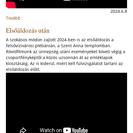
2024.6.8
Tovább
:
Tábortűzi
Elsőáldozás után
percek
a
A szokásos módon zajlott 2024-ben is az elsőáldozás a
Nemzeti
felsővízivárosi plébánián, a Szent Anna templomban.
Összetartozás
Rövidfilmünk az ünnepség utáni eseményeket követi végig a
Napján
csoportfényképtől a közös uzsonnán át az emléklapok
kiosztásáig. Az is kiderül, miért kell fülvizsgálatot tartani az
elsőáldozás előtt.