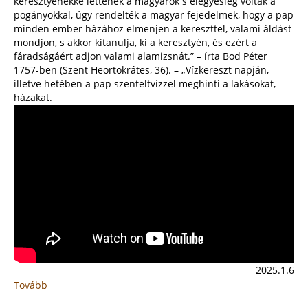
keresztyénekké lettenek a magyarok s elegyesleg voltak a
pogányokkal, úgy rendelték a magyar fejedelmek, hogy a pap
minden ember házához elmenjen a kereszttel, valami áldást
mondjon, s akkor kitanulja, ki a keresztyén, és ezért a
fáradságáért adjon valami alamizsnát.” – írta Bod Péter
1757-ben (Szent Heortokrátes, 36). – „Vízkereszt napján,
illetve hetében a pap szenteltvízzel meghinti a lakásokat,
házakat.
2025.1.6
Tovább
:
Házszentelés