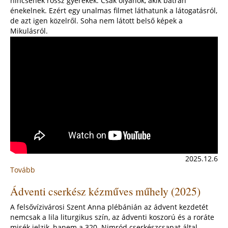
nincsenek rossz gyerekek. Csak olyanok, akik bátran
(2025)
énekelnek. Ezért egy unalmas filmet láthatunk a látogatásról,
de azt igen közelről. Soha nem látott belső képek a
Mikulásról.
2025.12.6
Tovább
:
Szent
Ádventi cserkész kézműves műhely (2025)
Miklós
a
A felsővízivárosi Szent Anna plébánián az ádvent kezdetét
Szent
nemcsak a lila liturgikus szín, az ádventi koszorú és a roráte
Anna
misék jelzik, hanem a 320. Nimród cserkészcsapat által