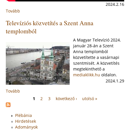
2024.2.16
Tovább
:
Felsővízivárosi
Televíziós közvetítés a Szent Anna
hittanos
farsang
templomból
2024
A Magyar Televízió 2024.
január 28-án a Szent
Anna templomból
közvetítette a vasárnapi
szentmisét. A közvetítés
megtekinthető a
mediaklikk.hu
oldalon.
2024.1.29
Tovább
:
Televíziós
1
2
3
következő ›
utolsó »
Oldalak
közvetítés
a
Szent
Plébánia
Anna
Hirdetések
templomból
Adományok