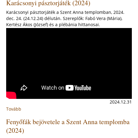
Karácsonyi pásztorjáték (2024)
a
felsővízivárosi
Karácsonyi pásztorjáték a Szent Anna templomban, 2024.
plébánián
dec. 24. (24.12.24) délután. Szereplők: Fabó Vera (Mária),
(2025.
Kertész Ákos (József) és a plébánia hittanosai.
jan.
5.)
2024.12.31
Tovább
:
Karácsonyi
Fenyőfák bejövetele a Szent Anna templomba
pásztorjáték
(2024)
(2024)