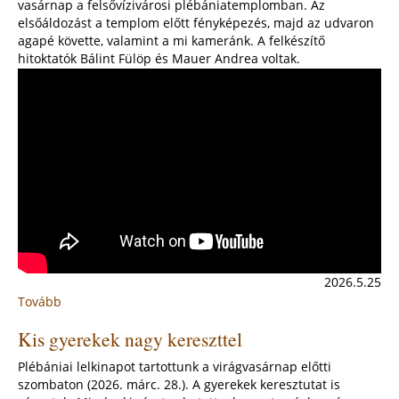
vasárnap a felsővízivárosi plébániatemplomban. Az
elsőáldozást a templom előtt fényképezés, majd az udvaron
agapé követte, valamint a mi kameránk. A felkészítő
hitoktatók Bálint Fülöp és Mauer Andrea voltak.
2026.5.25
Tovább
:
Elsőáldozás
Kis gyerekek nagy kereszttel
utáni
agapé
Plébániai lelkinapot tartottunk a virágvasárnap előtti
a
szombaton (2026. márc. 28.). A gyerekek keresztutat is
felsővízivárosi