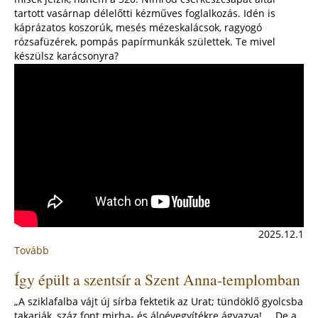
templomban
tartott vasárnap délelőtti kézműves foglalkozás. Idén is
(2025.
káprázatos koszorúk, mesés mézeskalácsok, ragyogó
dec.
rózsafüzérek, pompás papírmunkák születtek. Te mivel
6.)
készülsz karácsonyra?
2025.12.1
Tovább
:
Ádventi
Így épült a szentsír a Szent Anna-templomban
cserkész
kézműves
„A sziklafalba vájt új sírba fektetik az Urat; tündöklő gyolcsba
műhely
takarják, száz font mirha- és áloévegyítékre ágyazva! … De a