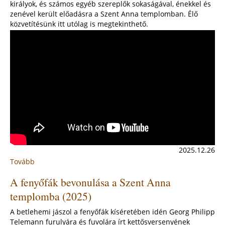
királyok, és számos egyéb szereplők sokaságával, énekkel és
plébánián
zenével került előadásra a Szent Anna templomban. Élő
közvetítésünk itt utólag is megtekinthető.
2025.12.26
Tovább
:
Karácsonyi
A fenyőfák bevonulása a Szent Anna
pásztorjáték
2025
templomba (2025)
A betlehemi jászol a fenyőfák kíséretében idén Georg Philipp
Telemann furulyára és fuvolára írt kettősversenyének