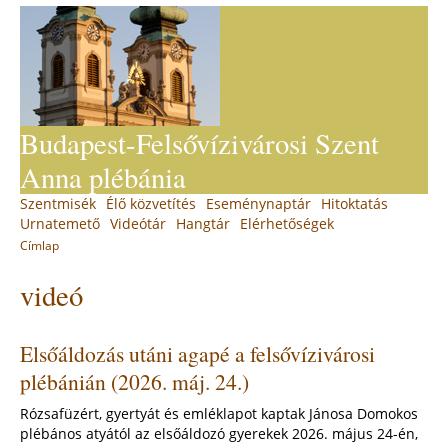
Jump
to
navigation
Budapest-Felsővízivárosi Szent
Anna plébánia
Back
Szentmisék
Élő közvetítés
Eseménynaptár
Hitoktatás
Main
to
Urnatemető
Videótár
Hangtár
Elérhetőségek
top
menu
Címlap
You
Back
videó
to
are
top
here
Elsőáldozás utáni agapé a felsővízivárosi
plébánián (2026. máj. 24.)
Rózsafüzért, gyertyát és emléklapot kaptak Jánosa Domokos
plébános atyától az elsőáldozó gyerekek 2026. május 24-én,