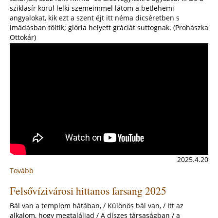
(2025)
sziklasír körül lelki szemeimmel látom a betlehemi
angyalokat, kik ezt a szent éjt itt néma dicséretben s
imádásban töltik; glória helyett gráciát suttognak. (Prohászka
Ottokár)
2025.4.20
Tovább
:
Így
Felsővízivárosi hittanos farsang 2025
épült
a
Bál van a templom hátában, / Különös bál van, / Itt az
szentsír
alkalom, hogy megtaláljad / A díszes társaságban / a