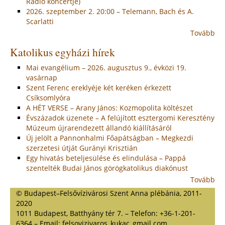
Rádió koncertje)
2026. szeptember 2. 20:00 – Telemann, Bach és A.
Scarlatti
Tovább
Katolikus egyházi hírek
Mai evangélium – 2026. augusztus 9., évközi 19.
vasárnap
Szent Ferenc ereklyéje két keréken érkezett
Csíksomlyóra
A HÉT VERSE – Arany János: Kozmopolita költészet
Évszázadok üzenete – A felújított esztergomi Keresztény
Múzeum újrarendezett állandó kiállításáról
Új jelölt a Pannonhalmi Főapátságban – Megkezdi
szerzetesi útját Gurányi Krisztián
Egy hivatás beteljesülése és elindulása – Pappá
szentelték Budai János görögkatolikus diakónust
Tovább
© Budapest–Felsővízivárosi Szent Anna plébánia, 2011-
2020
1011 Budapest, Batthyány tér 7. – Telefon: +36-1-201-
6364 – Email: felsovizivaros_kukac_gmail.com