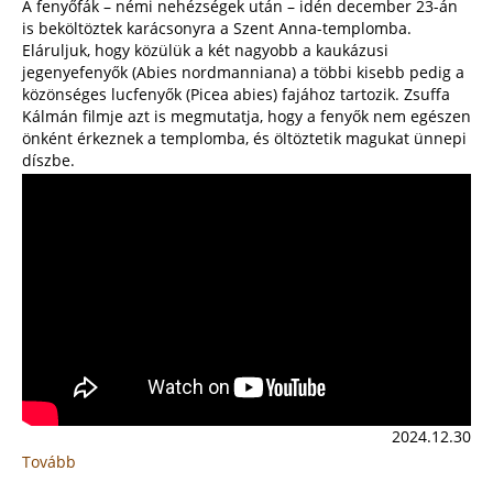
A fenyőfák – némi nehézségek után – idén december 23-án
is beköltöztek karácsonyra a Szent Anna-templomba.
Eláruljuk, hogy közülük a két nagyobb a kaukázusi
jegenyefenyők (Abies nordmanniana) a többi kisebb pedig a
közönséges lucfenyők (Picea abies) fajához tartozik. Zsuffa
Kálmán filmje azt is megmutatja, hogy a fenyők nem egészen
önként érkeznek a templomba, és öltöztetik magukat ünnepi
díszbe.
2024.12.30
Tovább
:
Fenyőfák