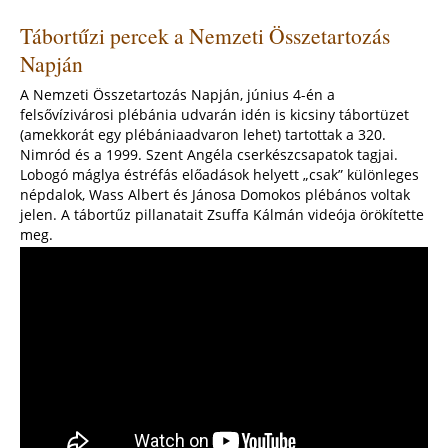
Miért
Tábortűzi percek a Nemzeti Összetartozás
legyek
cserkész?
Napján
A Nemzeti Összetartozás Napján, június 4-én a
felsővízivárosi plébánia udvarán idén is kicsiny tábortüzet
(amekkorát egy plébániaadvaron lehet) tartottak a 320.
Nimród és a 1999. Szent Angéla cserkészcsapatok tagjai.
Lobogó máglya éstréfás előadások helyett „csak” különleges
népdalok, Wass Albert és Jánosa Domokos plébános voltak
jelen. A tábortűz pillanatait Zsuffa Kálmán videója örökítette
meg.