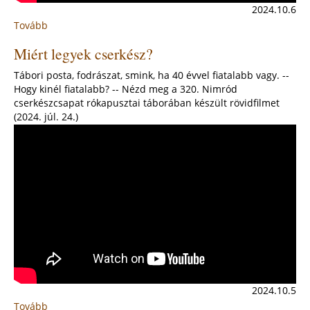
2024.10.6
Tovább
:
80
Miért legyek cserkész?
nap
alatt
Tábori posta, fodrászat, smink, ha 40 évvel fiatalabb vagy. --
a
Hogy kinél fiatalabb? -- Nézd meg a 320. Nimród
tábor
cserkészcsapat rókapusztai táborában készült rövidfilmet
körül,
(2024. júl. 24.)
avagy
magyar
cserkészek
Verne
Gyulával
szemben
2024.10.5
Tovább
: