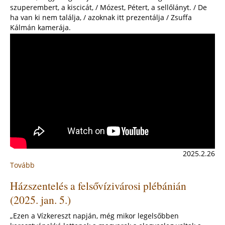
a
szuperembert, a kiscicát, / Mózest, Pétert, a sellőlányt. / De
Szent
ha van ki nem találja, / azoknak itt prezentálja / Zsuffa
Anna-
Kálmán kamerája.
templomban
2025.2.26
Tovább
:
Felsővízivárosi
Házszentelés a felsővízivárosi plébánián
hittanos
farsang
(2025. jan. 5.)
2025
„Ezen a Vízkereszt napján, még mikor legelsőbben