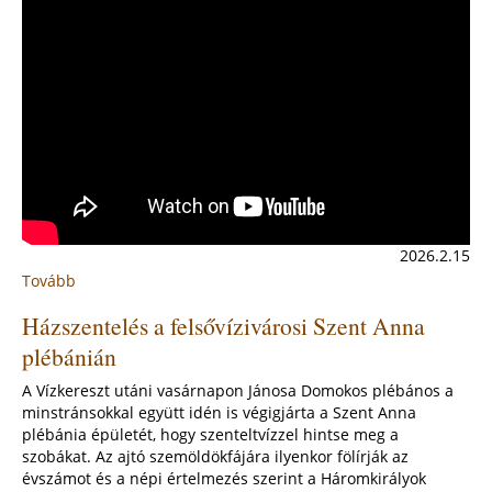
2026.2.15
Tovább
:
Farsang
Házszentelés a felsővízivárosi Szent Anna
a
plébánián
plébánián
(2026)
A Vízkereszt utáni vasárnapon Jánosa Domokos plébános a
minstránsokkal együtt idén is végigjárta a Szent Anna
plébánia épületét, hogy szenteltvízzel hintse meg a
szobákat. Az ajtó szemöldökfájára ilyenkor fölírják az
évszámot és a népi értelmezés szerint a Háromkirályok