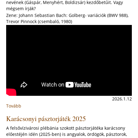
nevének (Gáspár, Menyhért, Boldizsár) kezdőbetűit. Vagy
mégsem írják?
Zene: Johann Sebastian Bach: Golberg- variációk (BWV 988),
Trevor Pinnock (csembaló, 1980)
2026.1.12
Tovább
:
Házszentelés
Karácsonyi pásztorjáték 2025
a
felsővízivárosi
A felsővízivárosi plébánia szokott pásztorjátéka karácsony
Szent
előestéjén idén (2025-ben) is angyalok, ördögök, pásztorok,
Anna