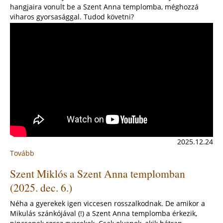
hangjaira vonult be a Szent Anna templomba, méghozzá
viharos gyorsasággal. Tudod követni?
2025.12.24
Tovább
:
A
Szent Miklós a Szent Anna templomban
fenyőfák
bevonulása
(2025. dec. 6.)
a
Szent
Néha a gyerekek igen viccesen rosszalkodnak. De amikor a
Anna
Mikulás szánkójával (!) a Szent Anna templomba érkezik,
templomba