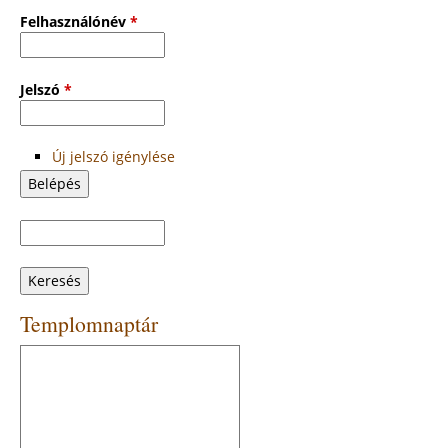
Felhasználónév
*
Jelszó
*
Új jelszó igénylése
Keresés
Keresés
űrlap
Templomnaptár