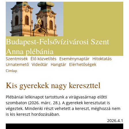
Jump
to
navigation
Budapest-Felsővízivárosi Szent
Anna plébánia
Back
Szentmisék
Élő közvetítés
Eseménynaptár
Hitoktatás
Main
to
Urnatemető
Videótár
Hangtár
Elérhetőségek
top
menu
Címlap
You
Back
Kis gyerekek nagy kereszttel
to
are
top
here
Plébániai lelkinapot tartottunk a virágvasárnap előtti
szombaton (2026. márc. 28.). A gyerekek keresztutat is
végeztek. Mindenki részt vehetett a kereszt, méghozzá nem
is kis kereszt hordozásában.
2026.4.1