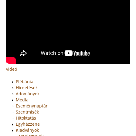
videó
Plébánia
Hirdetések
Adományok
Média
Eseménynaptár
Szentmisék
Hitoktatás
Egyházzene
Kiadványok