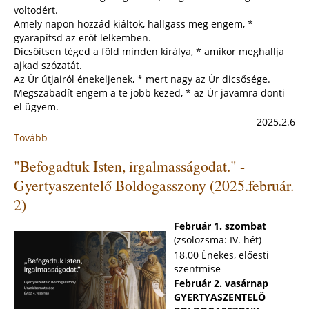
voltodért.
Amely napon hozzád kiáltok, hallgass meg engem, *
gyarapítsd az erőt lelkemben.
Dicsőítsen téged a föld minden királya, * amikor meghallja
ajkad szózatát.
Az Úr útjairól énekeljenek, * mert nagy az Úr dicsősége.
Megszabadít engem a te jobb kezed, * az Úr javamra dönti
el ügyem.
2025.2.6
Tovább
:
"Ne
"Befogadtuk Isten, irgalmasságodat." -
félj!
Ezentúl
Gyertyaszentelő Boldogasszony (2025.február.
emberhalász
2)
leszel."
-
Február 1. szombat
Évközi
(zsolozsma: IV. hét)
5.
18.00 Énekes, előesti
vasárnap
szentmise
(2025.
Február 2. vasárnap
február
GYERTYASZENTELŐ
9.)