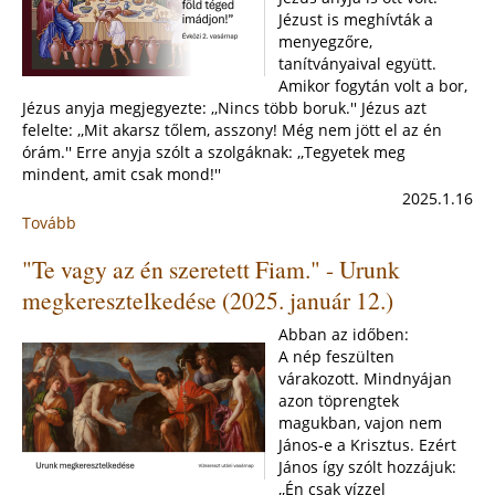
Évközi
Jézust is meghívták a
3.
menyegzőre,
vasárnap
tanítványaival együtt.
(2025.
Amikor fogytán volt a bor,
január
Jézus anyja megjegyezte: ,,Nincs több boruk.'' Jézus azt
26.)
felelte: ,,Mit akarsz tőlem, asszony! Még nem jött el az én
órám.'' Erre anyja szólt a szolgáknak: ,,Tegyetek meg
mindent, amit csak mond!''
2025.1.16
Tovább
:
"Az
"Te vagy az én szeretett Fiam." - Urunk
egész
föld
megkeresztelkedése (2025. január 12.)
téged
imádjon!"
Abban az időben:
-
A nép feszülten
Évközi
várakozott. Mindnyájan
2.
azon töprengtek
vasárnap
magukban, vajon nem
(2025.
János-e a Krisztus. Ezért
január
János így szólt hozzájuk:
19.)
,,Én csak vízzel