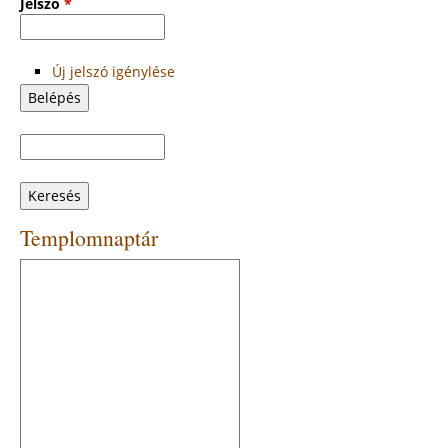
Jelszó
*
Új jelszó igénylése
Keresés
Keresés
űrlap
Templomnaptár