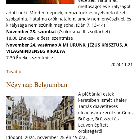
vezették. Hatalmat,
vasárnapja
méltóságot és királyságot
(2024.
adott neki. Minden népnek, nemzetnek és nyelvnek őt kell
december
szolgálnia. Hatalma örök hatalom, amely nem enyészik el, és
1.)
királysága nem szűnik meg soha. (Dán 7, 13–14)
November 23. szombat
(Zsolozsma: II. zsoltárhét)
18.00 Énekes-, előesti szentmise
November 24. vasárnap A MI URUNK, JÉZUS KRISZTUS, A
VILÁGMINDENSÉG KIRÁLYA
7.30 Énekes szentmise
2024.11.21
Tovább
:
A
Négy nap Belgiumban
mi
Urunk,
A plébániai estek
Jézus
keretében ismét Thaler
Krisztus,
Tamás diavetítéses
a
előadására kerül sor Gent,
Világmindenség
Brügge, Brüsszel és
Királya
Leuven épített
-
örökségéről.
Évközi
Időpont: 2024. november 25-én 19 óra.