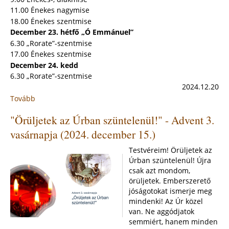
11.00 Énekes nagymise
18.00 Énekes szentmise
December 23. hétfő „Ó Emmánuel”
6.30 „Rorate”-szentmise
17.00 Énekes szentmise
December 24. kedd
6.30 „Rorate”-szentmise
2024.12.20
Tovább
:
"Puer
"Örüljetek az Úrban szüntelenül!" - Advent 3.
natus
in
vasárnapja (2024. december 15.)
Bethlehem"
-
Testvéreim! Örüljetek az
KARÁCSONY
Úrban szüntelenül! Újra
A
csak azt mondom,
SZENT
örüljetek. Emberszerető
ANNA
jóságotokat ismerje meg
TEMPLOMBAN
mindenki! Az Úr közel
van. Ne aggódjatok
semmiért, hanem minden