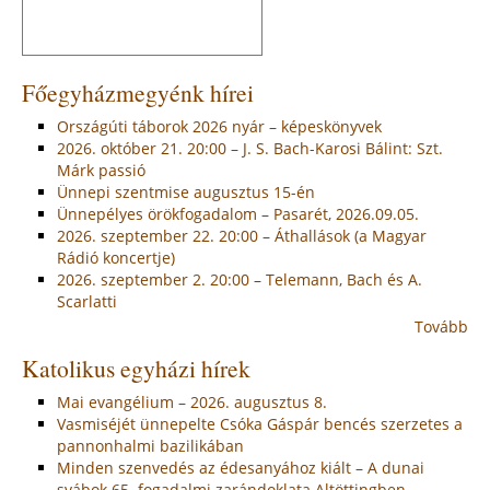
Főegyházmegyénk hírei
Országúti táborok 2026 nyár – képeskönyvek
2026. október 21. 20:00 – J. S. Bach-Karosi Bálint: Szt.
Márk passió
Ünnepi szentmise augusztus 15-én
Ünnepélyes örökfogadalom – Pasarét, 2026.09.05.
2026. szeptember 22. 20:00 – Áthallások (a Magyar
Rádió koncertje)
2026. szeptember 2. 20:00 – Telemann, Bach és A.
Scarlatti
Tovább
Katolikus egyházi hírek
Mai evangélium – 2026. augusztus 8.
Vasmiséjét ünnepelte Csóka Gáspár bencés szerzetes a
pannonhalmi bazilikában
Minden szenvedés az édesanyához kiált – A dunai
svábok 65. fogadalmi zarándoklata Altöttingben