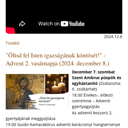
2024.12.6
Tovább
:
Cserkészek
"Öltsd fel Isten igazságának köntösét!" -
ádventi
kézműves
Advent 2. vasárnapja (2024. december 8.)
műhelye
(2024)
December 7. szombat
Szent Ambrus püspök és
egyháztanító
(Zsolozsma:
II. zsoltárhét)
18.00 Énekes-, előesti
szentmise – Adventi
gyertyagyújtás
Az adventi koszorú 2.
gyertyájának meggyújtása
19.00 Guido Kamarakórus adventi-karácsonyi hangversenye