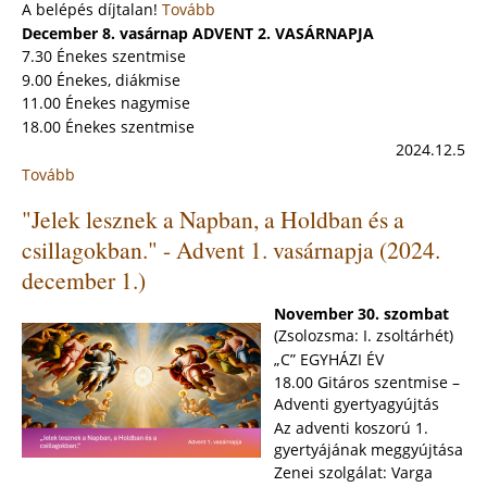
A belépés díjtalan!
Tovább
December 8. vasárnap ADVENT 2. VASÁRNAPJA
7.30 Énekes szentmise
9.00 Énekes, diákmise
11.00 Énekes nagymise
18.00 Énekes szentmise
2024.12.5
Tovább
:
"Öltsd
"Jelek lesznek a Napban, a Holdban és a
fel
Isten
csillagokban." - Advent 1. vasárnapja (2024.
igazságának
december 1.)
köntösét!"
-
November 30. szombat
Advent
(Zsolozsma: I. zsoltárhét)
2.
„C” EGYHÁZI ÉV
vasárnapja
18.00 Gitáros szentmise –
(2024.
Adventi gyertyagyújtás
december
Az adventi koszorú 1.
8.)
gyertyájának meggyújtása
Zenei szolgálat: Varga