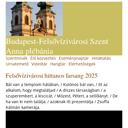
Jump
to
navigation
Budapest-Felsővízivárosi Szent
Anna plébánia
Back
Szentmisék
Élő közvetítés
Eseménynaptár
Hitoktatás
Main
to
Urnatemető
Videótár
Hangtár
Elérhetőségek
top
menu
Back
Felsővízivárosi hittanos farsang 2025
to
top
Bál van a templom hátában, / Különös bál van, / Itt az
alkalom, hogy megtaláljad / A díszes társaságban / a
szuperembert, a kiscicát, / Mózest, Pétert, a sellőlányt. / De
ha van ki nem találja, / azoknak itt prezentálja / Zsuffa
Kálmán kamerája.