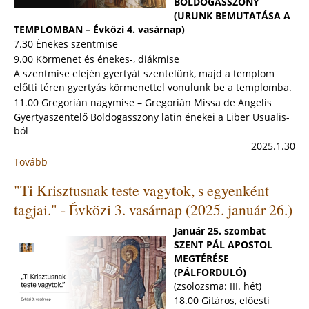
BOLDOGASSZONY
(URUNK BEMUTATÁSA A
TEMPLOMBAN – Évközi 4. vasárnap)
7.30 Énekes szentmise
9.00 Körmenet és énekes-, diákmise
A szentmise elején gyertyát szentelünk, majd a templom
előtti téren gyertyás körmenettel vonulunk be a templomba.
11.00 Gregorián nagymise – Gregorián Missa de Angelis
Gyertyaszentelő Boldogasszony latin énekei a Liber Usualis-
ból
2025.1.30
Tovább
:
"Befogadtuk
"Ti Krisztusnak teste vagytok, s egyenként
Isten,
irgalmasságodat."
tagjai." - Évközi 3. vasárnap (2025. január 26.)
-
Gyertyaszentelő
Január 25. szombat
Boldogasszony
SZENT PÁL APOSTOL
(2025.február.
MEGTÉRÉSE
2)
(PÁLFORDULÓ)
(zsolozsma: III. hét)
18.00 Gitáros, előesti