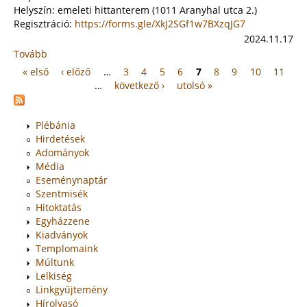
34.
Helyszín: emeleti hittanterem (1011 Aranyhal utca 2.)
vasárnap
Regisztráció:
https://forms.gle/XkJ2SGf1w7BXzqJG7
(2024.
2024.11.17
november
Tovább
:
24.)
Négy
« első
‹ előző
…
3
4
5
6
7
8
9
10
11
Oldalak
nap
…
következő ›
utolsó »
Belgiumban
Plébánia
Hirdetések
Adományok
Média
Eseménynaptár
Szentmisék
Hitoktatás
Egyházzene
Kiadványok
Templomaink
Múltunk
Lelkiség
Linkgyűjtemény
Hírolvasó