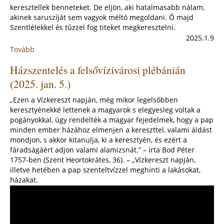
keresztellek benneteket. De eljön, aki hatalmasabb nálam,
akinek saruszíját sem vagyok méltó megoldani. Ő majd
Szentlélekkel és tűzzel fog titeket megkeresztelni.
2025.1.9
Tovább
:
"Te
Házszentelés a felsővízivárosi plébánián
vagy
az
(2025. jan. 5.)
én
szeretett
„Ezen a Vízkereszt napján, még mikor legelsőbben
Fiam."
keresztyénekké lettenek a magyarok s elegyesleg voltak a
-
pogányokkal, úgy rendelték a magyar fejedelmek, hogy a pap
Urunk
minden ember házához elmenjen a kereszttel, valami áldást
megkeresztelkedése
mondjon, s akkor kitanulja, ki a keresztyén, és ezért a
(2025.
fáradságáért adjon valami alamizsnát.” – írta Bod Péter
január
1757-ben (Szent Heortokrátes, 36). – „Vízkereszt napján,
12.)
illetve hetében a pap szenteltvízzel meghinti a lakásokat,
házakat.