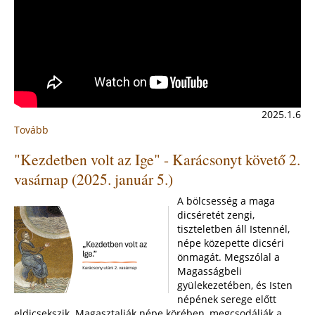
2025.1.6
Tovább
:
Házszentelés
"Kezdetben volt az Ige" - Karácsonyt követő 2.
a
felsővízivárosi
vasárnap (2025. január 5.)
plébánián
(2025.
A bölcsesség a maga
jan.
dicséretét zengi,
5.)
tiszteletben áll Istennél,
népe közepette dicséri
önmagát. Megszólal a
Magasságbeli
gyülekezetében, és Isten
népének serege előtt
eldicsekszik. Magasztalják népe körében, megcsodálják a