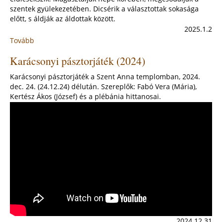
szentek gyülekezetében. Dicsérik a választottak sokasága
előtt, s áldják az áldottak között.
2025.1.2
Tovább
:
"Kezdetben
Karácsonyi pásztorjáték (2024)
volt
az
Karácsonyi pásztorjáték a Szent Anna templomban, 2024.
Ige"
dec. 24. (24.12.24) délután. Szereplők: Fabó Vera (Mária),
-
Kertész Ákos (József) és a plébánia hittanosai.
Karácsonyt
követő
2.
vasárnap
(2025.
január
5.)
2024.12.31