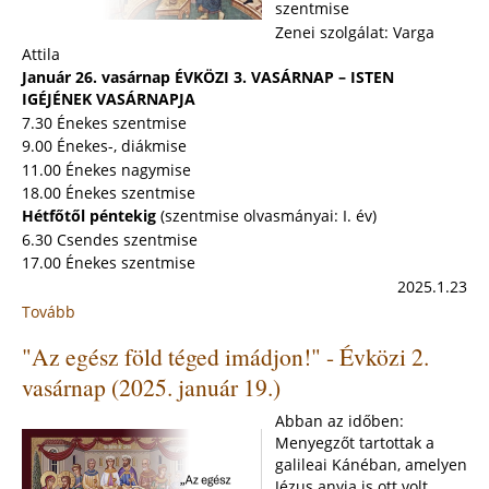
szentmise
Zenei szolgálat: Varga
Attila
Január 26. vasárnap ÉVKÖZI 3. VASÁRNAP – ISTEN
IGÉJÉNEK VASÁRNAPJA
7.30 Énekes szentmise
9.00 Énekes-, diákmise
11.00 Énekes nagymise
18.00 Énekes szentmise
Hétfőtől péntekig
(szentmise olvasmányai: I. év)
6.30 Csendes szentmise
17.00 Énekes szentmise
2025.1.23
Tovább
:
"Ti
"Az egész föld téged imádjon!" - Évközi 2.
Krisztusnak
teste
vasárnap (2025. január 19.)
vagytok,
s
Abban az időben:
egyenként
Menyegzőt tartottak a
tagjai."
galileai Kánéban, amelyen
-
Jézus anyja is ott volt.