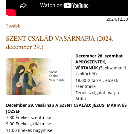
2024.12.30
Tovább
:
Fenyőfák
SZENT CSALÁD VASÁRNAPJA (2024.
bejövetele
a
december 29.)
Szent
Anna
December 28. szombat
templomba
APRÓSZENTEK,
(2024)
VÉRTANÚK
(Zsolozsma: II.
zsoltárhét)
18.00 Gitáros-, előesti
szentmise
Zenei szolgálat: Varga
Attila
December 29. vasárnap A SZENT CSALÁD: JÉZUS, MÁRIA ÉS
JÓZSEF
7.30 Énekes szentmise
9.00 Énekes-, diákmise
11.00 Énekes nagymise