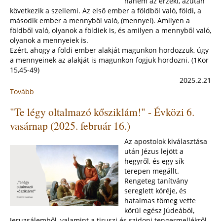
hanem az érzéki, azután
következik a szellemi. Az első ember a földből való, földi, a
második ember a mennyből való, (mennyei). Amilyen a
földből való, olyanok a földiek is, és amilyen a mennyből való,
olyanok a mennyeiek is.
Ezért, ahogy a földi ember alakját magunkon hordozzuk, úgy
a mennyeinek az alakját is magunkon fogjuk hordozni. (1Kor
15,45-49)
2025.2.21
Tovább
:
""Azokra,
"Te légy oltalmazó kősziklám!" - Évközi 6.
akik
átkoznak
vasárnap (2025. február 16.)
titeket,
mondjatok
Az apostolok kiválasztása
áldást!"
után Jézus lejött a
-
hegyről, és egy sík
Évközi
terepen megállt.
7.
Rengeteg tanítvány
vasárnap
sereglett köréje, és
(2025.
hatalmas tömeg vette
február
körül egész Júdeából,
23.)
Jeruzsálemből, valamint a tiruszi és szidoni tengermellékről.