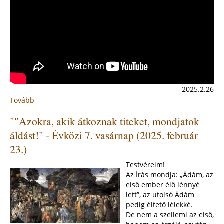
2025.2.26
Tovább
:
Felsővízivárosi
""Azokra, akik átkoznak titeket, mondjatok
hittanos
farsang
áldást!" - Évközi 7. vasárnap (2025. február
2025
23.)
Testvéreim!
Az Írás mondja: „Ádám, az
első ember élő lénnyé
lett”, az utolsó Ádám
pedig éltető lélekké.
De nem a szellemi az első,