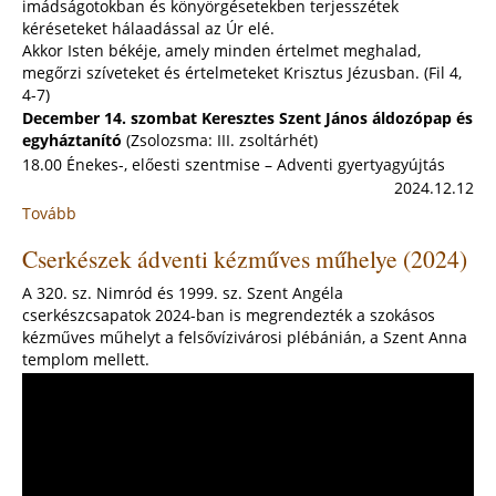
imádságotokban és könyörgésetekben terjesszétek
kéréseteket hálaadással az Úr elé.
Akkor Isten békéje, amely minden értelmet meghalad,
megőrzi szíveteket és értelmeteket Krisztus Jézusban. (Fil 4,
4-7)
December 14. szombat Keresztes Szent János áldozópap és
egyháztanító
(Zsolozsma: III. zsoltárhét)
18.00 Énekes-, előesti szentmise – Adventi gyertyagyújtás
2024.12.12
Tovább
:
"Örüljetek
Cserkészek ádventi kézműves műhelye (2024)
az
Úrban
A 320. sz. Nimród és 1999. sz. Szent Angéla
szüntelenül!"
cserkészcsapatok 2024-ban is megrendezték a szokásos
-
kézműves műhelyt a felsővízivárosi plébánián, a Szent Anna
Advent
templom mellett.
3.
vasárnapja
(2024.
december
15.)