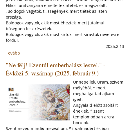
Ekkor tanítványaira emelte tekintetét, és megszólalt:
„Boldogok vagytok, ti, szegények, mert tiétek az Isten
országa.
Boldogok vagytok, akik most éheztek, mert jutalmul
bőségben lesz részetek.
Boldogok vagytok, akik most sírtok, mert sírástok nevetésre
fordul.
2025.2.13
Tovább
:
"Te
"Ne félj! Ezentúl emberhalász leszel." -
légy
oltalmazó
Évközi 5. vasárnap (2025. február 9.)
kősziklám!"
-
Ünnepellek, Uram, szívem
Évközi
mélyéből, * mert
6.
meghallgattad ajkam
vasárnap
igéit.
(2025.
Angyalaid előtt zsoltárt
február
éneklek, * szent
16.)
templomodban arcra
borulok.
Szent neved mindig megvallom, * irgalmadért és igaz