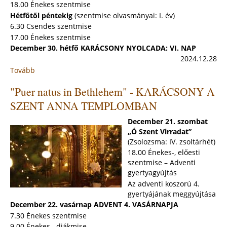
18.00 Énekes szentmise
Hétfőtől péntekig
(szentmise olvasmányai: I. év)
6.30 Csendes szentmise
17.00 Énekes szentmise
December 30. hétfő KARÁCSONY NYOLCADA: VI. NAP
2024.12.28
Tovább
:
SZENT
"Puer natus in Bethlehem" - KARÁCSONY A
CSALÁD
VASÁRNAPJA
SZENT ANNA TEMPLOMBAN
(2024.
december
December 21. szombat
29.)
„Ó Szent Virradat”
(Zsolozsma: IV. zsoltárhét)
18.00 Énekes-, előesti
szentmise – Adventi
gyertyagyújtás
Az adventi koszorú 4.
gyertyájának meggyújtása
December 22. vasárnap ADVENT 4. VASÁRNAPJA
7.30 Énekes szentmise
9.00 Énekes-, diákmise