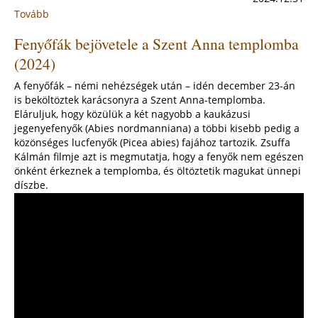
Tovább
:
Karácsonyi
Fenyőfák bejövetele a Szent Anna templomba
pásztorjáték
(2024)
(2024)
A fenyőfák – némi nehézségek után – idén december 23-án
is beköltöztek karácsonyra a Szent Anna-templomba.
Eláruljuk, hogy közülük a két nagyobb a kaukázusi
jegenyefenyők (Abies nordmanniana) a többi kisebb pedig a
közönséges lucfenyők (Picea abies) fajához tartozik. Zsuffa
Kálmán filmje azt is megmutatja, hogy a fenyők nem egészen
önként érkeznek a templomba, és öltöztetik magukat ünnepi
díszbe.