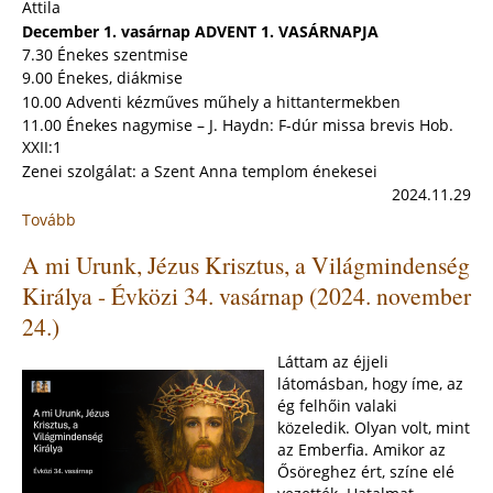
Attila
December 1. vasárnap ADVENT 1. VASÁRNAPJA
7.30 Énekes szentmise
9.00 Énekes, diákmise
10.00 Adventi kézműves műhely a hittantermekben
11.00 Énekes nagymise – J. Haydn: F-dúr missa brevis Hob.
XXII:1
Zenei szolgálat: a Szent Anna templom énekesei
2024.11.29
Tovább
:
"Jelek
A mi Urunk, Jézus Krisztus, a Világmindenség
lesznek
a
Királya - Évközi 34. vasárnap (2024. november
Napban,
24.)
a
Holdban
Láttam az éjjeli
és
látomásban, hogy íme, az
a
ég felhőin valaki
csillagokban."
közeledik. Olyan volt, mint
-
az Emberfia. Amikor az
Advent
Ősöreghez ért, színe elé
1.