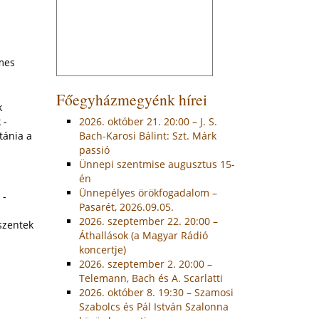
emes
Főegyházmegyénk hírei
k
 -
2026. október 21. 20:00 – J. S.
tánia a
Bach-Karosi Bálint: Szt. Márk
passió
Ünnepi szentmise augusztus 15-
én
Ünnepélyes örökfogadalom –
 -
Pasarét, 2026.09.05.
2026. szeptember 22. 20:00 –
szentek
Áthallások (a Magyar Rádió
koncertje)
2026. szeptember 2. 20:00 –
Telemann, Bach és A. Scarlatti
2026. október 8. 19:30 – Szamosi
Szabolcs és Pál István Szalonna