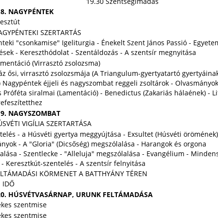
19.30 Szentségimádás
 18. NAGYPÉNTEK
esztút
NAGYPÉNTEKI SZERTARTÁS
eki "csonkamise" Igeliturgia - Énekelt Szent János Passió - Egyet
sek - Kereszthódolat - Szentáldozás - A szentsír megnyitása
mentáció (Virrasztó zsolozsma)
z ősi, virrasztó zsolozsmája (A Triangulum-gyertyatartó gyertyáina
) Nagypéntek éjjeli és nagyszombat reggeli zsoltárok - Olvasmányok
 Próféta siralmai (Lamentáció) - Benedictus (Zakariás hálaének) - Li
efeszítetthez
 19. NAGYSZOMBAT
ÚSVÉTI VIGÍLIA SZERTARTÁSA
elés - a Húsvéti gyertya meggyújtása - Exsultet (Húsvéti örömének)
nyok - A "Gloria" (Dicsőség) megszólalása - Harangok és orgona
lása - Szentlecke - "Alleluja" megszólalása - Evangélium - Minden
a - Keresztkút-szentelés - A szentsír felnyitása
FELTÁMADÁSI KÖRMENET A BATTHYÁNY TÉREN
 IDŐ
s 20. HÚSVÉTVASÁRNAP, URUNK FELTÁMADÁSA
ekes szentmise
ekes szentmise