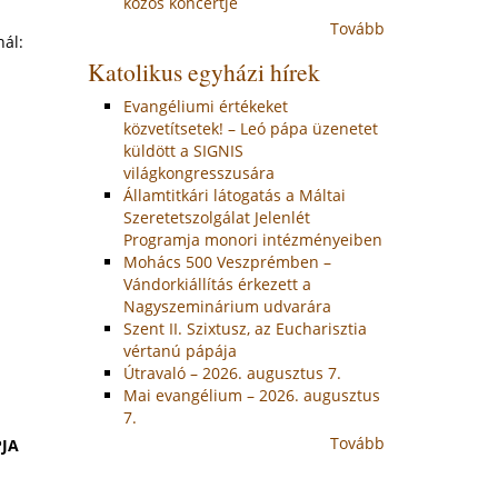
közös koncertje
Tovább
nál:
Katolikus egyházi hírek
Evangéliumi értékeket
közvetítsetek! – Leó pápa üzenetet
küldött a SIGNIS
világkongresszusára
Államtitkári látogatás a Máltai
Szeretetszolgálat Jelenlét
Programja monori intézményeiben
Mohács 500 Veszprémben –
Vándorkiállítás érkezett a
Nagyszeminárium udvarára
Szent II. Szixtusz, az Eucharisztia
vértanú pápája
Útravaló – 2026. augusztus 7.
Mai evangélium – 2026. augusztus
7.
Tovább
PJA