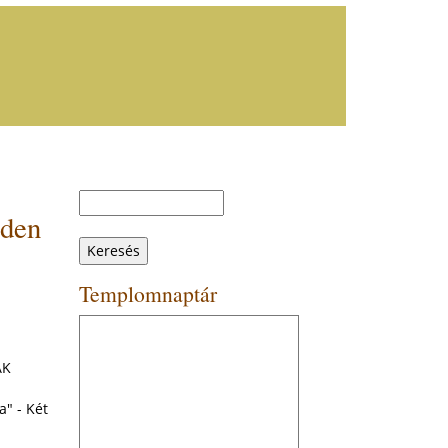
Keresés
Keresés
nden
űrlap
Templomnaptár
AK
" - Két