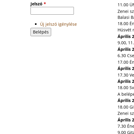
Jelszó
*
11.00 Ü
Zenei sz
Balasi 
18.00 É
Új jelszó igénylése
Húsvét 
Április
9.00, 11
Április
6.30 Cs
17.00 É
Április
17.30 Ve
Április
18.00 S
A belépé
Áprili
18.00 Gi
Zenei sz
Április
7.30 Én
9.00 Git