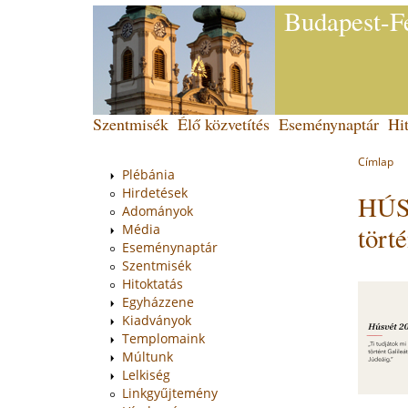
Budapest-Fe
Jump
to
navigation
Back
Szentmisék
Élő közvetítés
Eseménynaptár
Hit
Main
to
top
menu
Címlap
You
Plébánia
Back
Hirdetések
HÚSV
to
are
Adományok
top
here
tört
Média
Eseménynaptár
Szentmisék
Hitoktatás
Egyházzene
Kiadványok
Templomaink
Múltunk
Lelkiség
Linkgyűjtemény