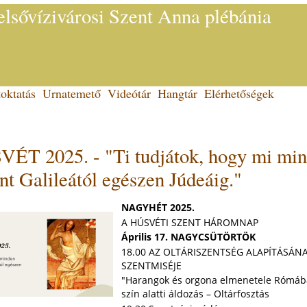
lsővízivárosi Szent Anna plébánia
oktatás
Urnatemető
Videótár
Hangtár
Elérhetőségek
ÉT 2025. - "Ti tudjátok, hogy mi mi
ént Galileától egészen Júdeáig."
NAGYHÉT 2025.
A HÚSVÉTI SZENT HÁROMNAP
Április 17. NAGYCSÜTÖRTÖK
18.00 AZ OLTÁRISZENTSÉG ALAPÍTÁSÁN
SZENTMISÉJE
"Harangok és orgona elmenetele Rómába
szín alatti áldozás – Oltárfosztás