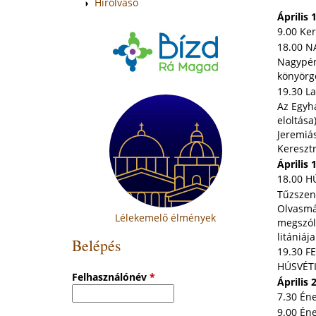
Hírolvasó
Április
9.00 Ker
18.00 
Nagypént
könyörgé
19.30 La
Az Egyhá
eloltása
Jeremiás
Keresztr
Április
18.00 H
Tűzszent
Olvasmá
Lélekemelő élmények
megszóla
litániáj
Belépés
19.30 
HÚSVÉTI
Felhasználónév
*
Áprili
7.30 Én
9.00 Én