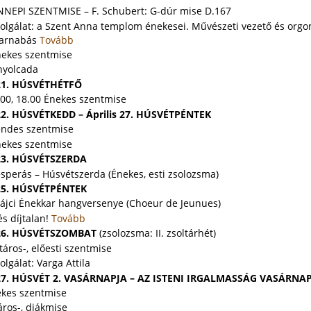
NNEPI SZENTMISE – F. Schubert: G-dúr mise D.167
olgálat: a Szent Anna templom énekesei. Művészeti vezető és orgo
Barnabás
Tovább
nekes szentmise
nyolcada
 21. HÚSVÉTHÉTFŐ
.00, 18.00 Énekes szentmise
 22. HÚSVÉTKEDD – Április 27. HÚSVÉTPÉNTEK
endes szentmise
nekes szentmise
 23. HÚSVÉTSZERDA
sperás – Húsvétszerda (Énekes, esti zsolozsma)
 25. HÚSVÉTPÉNTEK
vájci Énekkar hangversenye (Choeur de Jeunues)
s díjtalan!
Tovább
s 26. HÚSVÉTSZOMBAT
(zsolozsma: II. zsoltárhét)
táros-, előesti szentmise
olgálat: Varga Attila
 27. HÚSVÉT 2. VASÁRNAPJA – AZ ISTENI IRGALMASSÁG VASÁRNA
ekes szentmise
áros-, diákmise