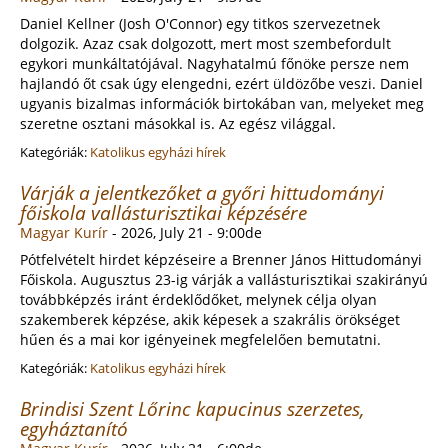
Daniel Kellner (Josh O'Connor) egy titkos szervezetnek
dolgozik. Azaz csak dolgozott, mert most szembefordult
egykori munkáltatójával. Nagyhatalmú főnöke persze nem
hajlandó őt csak úgy elengedni, ezért üldözőbe veszi. Daniel
ugyanis bizalmas információk birtokában van, melyeket meg
szeretne osztani másokkal is. Az egész világgal.
Kategóriák:
Katolikus egyházi hírek
Várják a jelentkezőket a győri hittudományi
főiskola vallásturisztikai képzésére
Magyar Kurír
-
2026, July 21 - 9:00de
Pótfelvételt hirdet képzéseire a Brenner János Hittudományi
Főiskola. Augusztus 23-ig várják a vallásturisztikai szakirányú
továbbképzés iránt érdeklődőket, melynek célja olyan
szakemberek képzése, akik képesek a szakrális örökséget
hűen és a mai kor igényeinek megfelelően bemutatni.
Kategóriák:
Katolikus egyházi hírek
Brindisi Szent Lőrinc kapucinus szerzetes,
egyháztanító