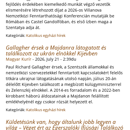
fejlődés érdekében kiemelkedő munkát végző vezetők
elismerésére létrehozott díjat a 2026-os Villanova
Nemzetközi Fenntarthatósági Konferencián mutatják be
Rómában és Castel Gandolfóban, és első ízben maga a
Szentatya adja át.
Kategóriák:
Katolikus egyházi hírek
Gallagher érsek a Majdanra látogatott és
találkozott az ukrán elnökkel Kijevben
Magyar Kurír
-
2026, July 21 - 2:39du
Paul Richard Gallagher érsek, a Szentszék államokkal és
nemzetközi szervezetekkel fenntartott kapcsolatokért felelős
titkára ukrajnai látogatásának utolsó napján, július 20-án
délelőtt Kijevben találkozott a megbízott külügyminiszterrel
és Zelenszkij elnökkel. A 2014-es forradalom és a 2022-ben
kirobbant háború áldozatainak a Majdanon felállított
emlékhelyénél egy csokor rózsát helyezett el.
Kategóriák:
Katolikus egyházi hírek
Küldetésünk van, hogy általunk jobb legyen a
világ – Véget ért az Egerszalóki Ifjúsági Találkozó