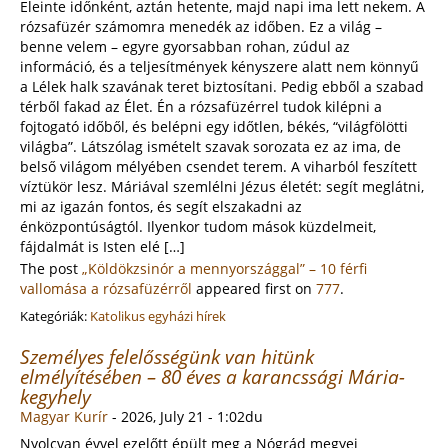
Eleinte időnként, aztán hetente, majd napi ima lett nekem. A
rózsafüzér számomra menedék az időben. Ez a világ –
benne velem – egyre gyorsabban rohan, zúdul az
információ, és a teljesítmények kényszere alatt nem könnyű
a Lélek halk szavának teret biztosítani. Pedig ebből a szabad
térből fakad az Élet. Én a rózsafüzérrel tudok kilépni a
fojtogató időből, és belépni egy időtlen, békés, “világfölötti
világba”. Látszólag ismételt szavak sorozata ez az ima, de
belső világom mélyében csendet terem. A viharból feszített
víztükör lesz. Máriával szemlélni Jézus életét: segít meglátni,
mi az igazán fontos, és segít elszakadni az
énközpontúságtól. Ilyenkor tudom mások küzdelmeit,
fájdalmát is Isten elé […]
The post
„Köldökzsinór a mennyországgal” – 10 férfi
vallomása a rózsafüzérről
appeared first on
777
.
Kategóriák:
Katolikus egyházi hírek
Személyes felelősségünk van hitünk
elmélyítésében – 80 éves a karancssági Mária-
kegyhely
Magyar Kurír
-
2026, July 21 - 1:02du
Nyolcvan évvel ezelőtt épült meg a Nógrád megyei