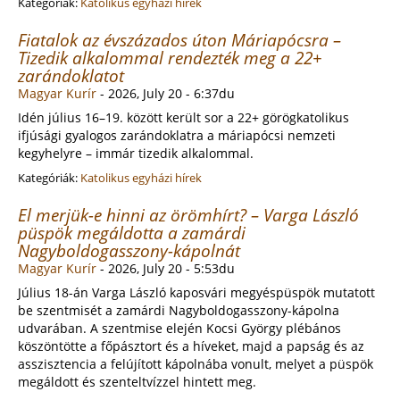
Kategóriák:
Katolikus egyházi hírek
Fiatalok az évszázados úton Máriapócsra –
Tizedik alkalommal rendezték meg a 22+
zarándoklatot
Magyar Kurír
-
2026, July 20 - 6:37du
Idén július 16–19. között került sor a 22+ görögkatolikus
ifjúsági gyalogos zarándoklatra a máriapócsi nemzeti
kegyhelyre – immár tizedik alkalommal.
Kategóriák:
Katolikus egyházi hírek
El merjük-e hinni az örömhírt? – Varga László
püspök megáldotta a zamárdi
Nagyboldogasszony-kápolnát
Magyar Kurír
-
2026, July 20 - 5:53du
Július 18-án Varga László kaposvári megyéspüspök mutatott
be szentmisét a zamárdi Nagyboldogasszony-kápolna
udvarában. A szentmise elején Kocsi György plébános
köszöntötte a főpásztort és a híveket, majd a papság és az
asszisztencia a felújított kápolnába vonult, melyet a püspök
megáldott és szenteltvízzel hintett meg.