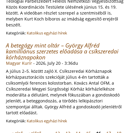
Teológiai Párbeszédért Felelős Nemzetközi Vegyesbizottság
Közös Koordinációs Testülete ülésének június 15. és 19.
között. A videóban részlet szerepel a szentmiséből is,
melyben Kurt Koch bíboros az imádság egyesítő erejéről
beszélt.
Kategóriák:
Katolikus egyházi hírek
A betegágy mint oltár – György Alfréd
kamilliánus szerzetes előadása a csíkszeredai
kórháznapokon
Magyar Kurír
-
2026, July 20 - 3:36du
A július 2–5. között zajló X. Csíkszeredai Kórháznapok
kórházpasztorációs szekcióját július 4-én tartották a
csíksomlyói ferences kolostorban. Kovács Antal OFM, a
Csíkszeredai Megyei Sürgősségi Kórház kórházlelkésze
moderálta a délutánt, melynek fókuszában a gondoskodó
jelenlét, a beteggondozás, a törődés lelkipásztori
szempontjai álltak. György Alfréd a gondoskodó jelenlétről
tartott előadást.
Kategóriák:
Katolikus egyházi hírek