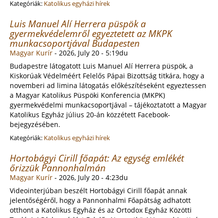
Kategóriák:
Katolikus egyházi hírek
Luis Manuel Alí Herrera püspök a
gyermekvédelemről egyeztetett az MKPK
munkacsoportjával Budapesten
Magyar Kurír
-
2026, July 20 - 5:19du
Budapestre látogatott Luis Manuel Alí Herrera püspök, a
Kiskorúak Védelméért Felelős Pápai Bizottság titkára, hogy a
novemberi ad limina látogatás előkészítéseként egyeztessen
a Magyar Katolikus Püspöki Konferencia (MKPK)
gyermekvédelmi munkacsoportjával – tájékoztatott a Magyar
Katolikus Egyház július 20-án közzétett Facebook-
bejegyzésében.
Kategóriák:
Katolikus egyházi hírek
Hortobágyi Cirill főapát: Az egység emlékét
őrizzük Pannonhalmán
Magyar Kurír
-
2026, July 20 - 4:23du
Videointerjúban beszélt Hortobágyi Cirill főapát annak
jelentőségéről, hogy a Pannonhalmi Főapátság adhatott
otthont a Katolikus Egyház és az Ortodox Egyház Közötti