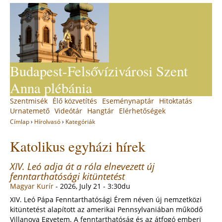
Jump
to
navigation
Budapest-Felsővízivárosi Szent
Anna plébánia
Back
Szentmisék
Élő közvetítés
Eseménynaptár
Hitoktatás
Main
to
Urnatemető
Videótár
Hangtár
Elérhetőségek
top
menu
Címlap
›
Hírolvasó
›
Kategóriák
You
Back
Katolikus egyházi hírek
to
are
top
here
XIV. Leó adja át a róla elnevezett új
fenntarthatósági kitüntetést
Magyar Kurír
-
2026, July 21 - 3:30du
XIV. Leó Pápa Fenntarthatósági Érem néven új nemzetközi
kitüntetést alapított az amerikai Pennsylvaniában működő
Villanova Egyetem. A fenntarthatóság és az átfogó emberi