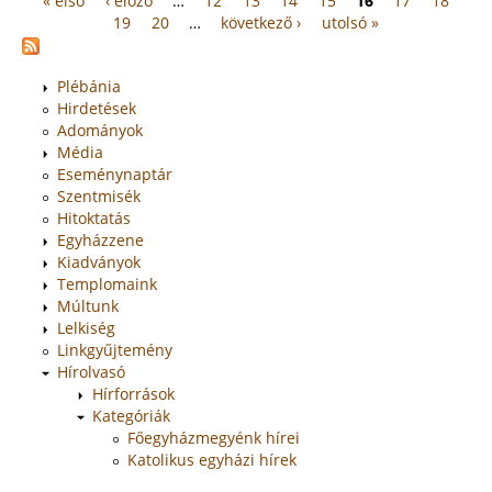
« első
‹ előző
…
12
13
14
15
16
17
18
Oldalak
19
20
…
következő ›
utolsó »
Plébánia
Hirdetések
Adományok
Média
Eseménynaptár
Szentmisék
Hitoktatás
Egyházzene
Kiadványok
Templomaink
Múltunk
Lelkiség
Linkgyűjtemény
Hírolvasó
Hírforrások
Kategóriák
Főegyházmegyénk hírei
Katolikus egyházi hírek