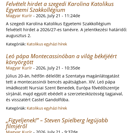
Felvételt hirdet a szegedi Karolina Katolikus
Egyetemi Szakkollégium
Magyar Kurír
-
2026, July 21 - 11:24de
A szegedi Karolina Katolikus Egyetemi Szakkollégium
felvételt hirdet a 2026/27-es tanévre. A jelentkezési határidő:
augusztus 2.
Kategóriák:
Katolikus egyházi hírek
Leó pápa Montecassinóban a világ békéjéért
könyörgött
Magyar Kurír
-
2026, July 21 - 10:35de
Július 20-án, hétfőn délelőtt a Szentatya magánlátogatást
tett a montecassinói bencés apátságban. XIV. Leó pápa
imádkozott Nursiai Szent Benedek, Európa fővédőszentje
sírjánál, majd együtt ebédelt a szerzetesközösség tagjaival,
és visszatért Castel Gandolfóba.
Kategóriák:
Katolikus egyházi hírek
„Figyeljenek!” – Steven Spielberg legújabb
filmjéről
Magyar Kurír
-
2026, July 21 - 9:37de