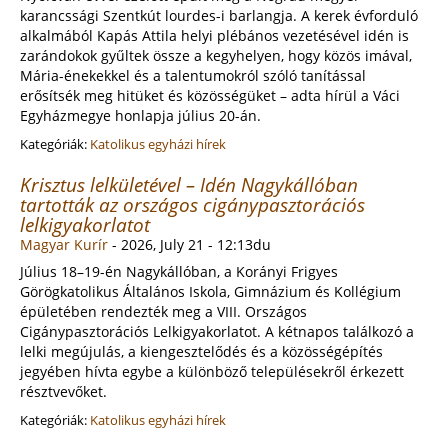
karancssági Szentkút lourdes-i barlangja. A kerek évforduló
alkalmából Kapás Attila helyi plébános vezetésével idén is
zarándokok gyűltek össze a kegyhelyen, hogy közös imával,
Mária-énekekkel és a talentumokról szóló tanítással
erősítsék meg hitüket és közösségüket – adta hírül a Váci
Egyházmegye honlapja július 20-án.
Kategóriák:
Katolikus egyházi hírek
Krisztus lelkületével – Idén Nagykállóban
tartották az országos cigánypasztorációs
lelkigyakorlatot
Magyar Kurír
-
2026, July 21 - 12:13du
Július 18–19-én Nagykállóban, a Korányi Frigyes
Görögkatolikus Általános Iskola, Gimnázium és Kollégium
épületében rendezték meg a VIII. Országos
Cigánypasztorációs Lelkigyakorlatot. A kétnapos találkozó a
lelki megújulás, a kiengesztelődés és a közösségépítés
jegyében hívta egybe a különböző településekről érkezett
résztvevőket.
Kategóriák:
Katolikus egyházi hírek