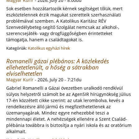
Magyar Kurír
-
2026, July 20 - 8:00du
Sok esetben hozzátartozók kérnek segítséget tőlük, mert
eszköztelennek érzik magukat szeretteik szerhasználati
problémáival szemben. A Katolikus Karitász RÉV
Szenvedélybeteg-segítő Szolgálat nemcsak az alkohol-,
szerencsejáték- vagy drogfüggőségben érintetteket
támogatja, hanem a családtagokat is.
Kategóriák:
Katolikus egyházi hírek
Romanelli gázai plébános: A közlekedés
ellehetetlenült, a hőség a sátrakban
elviselhetetlen
Magyar Kurír
-
2026, July 20 - 7:21du
Gabriel Romanelli a Gázai övezetben uralkodó rendkívül
súlyos helyzetről számolt be az AgenSIR hírügynökség július
17-én közzétett cikke szerint: az utak lerombolva, kevés a
rendelkezésre álló jármű és megfizethetetlenek az
üzemanyagárak. Mindez egyre nehezebbé teszi a
mindennapi életet. A nehézségek ellenére a Szent Család-
plébánia továbbra is biztosítja a nyári iskola és az oratórium
alkalmait.