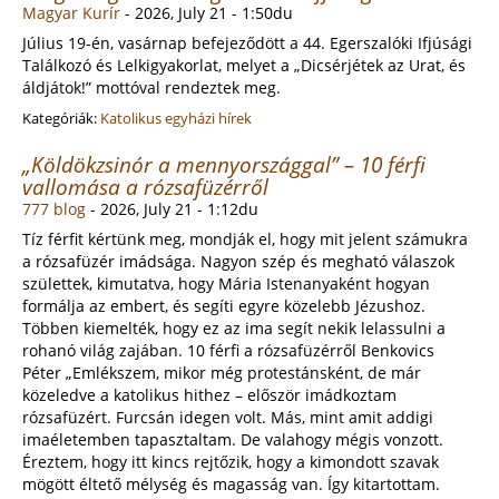
Magyar Kurír
-
2026, July 21 - 1:50du
Július 19-én, vasárnap befejeződött a 44. Egerszalóki Ifjúsági
Találkozó és Lelkigyakorlat, melyet a „Dicsérjétek az Urat, és
áldjátok!” mottóval rendeztek meg.
Kategóriák:
Katolikus egyházi hírek
„Köldökzsinór a mennyországgal” – 10 férfi
vallomása a rózsafüzérről
777 blog
-
2026, July 21 - 1:12du
Tíz férfit kértünk meg, mondják el, hogy mit jelent számukra
a rózsafüzér imádsága. Nagyon szép és megható válaszok
születtek, kimutatva, hogy Mária Istenanyaként hogyan
formálja az embert, és segíti egyre közelebb Jézushoz.
Többen kiemelték, hogy ez az ima segít nekik lelassulni a
rohanó világ zajában. 10 férfi a rózsafüzérről Benkovics
Péter „Emlékszem, mikor még protestánsként, de már
közeledve a katolikus hithez – először imádkoztam
rózsafüzért. Furcsán idegen volt. Más, mint amit addigi
imaéletemben tapasztaltam. De valahogy mégis vonzott.
Éreztem, hogy itt kincs rejtőzik, hogy a kimondott szavak
mögött éltető mélység és magasság van. Így kitartottam.