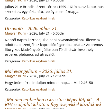
Magyar Kurír
-
2026, July 21 - 6:00de
Július 21-e Brindisi Szent Lőrinc (1559–1619) olasz kapucinus
szerzetes, egyháztanító, teológus emléknapja.
Kategóriák:
Katolikus egyházi hírek
Útravaló – 2026. július 21.
Magyar Kurír
-
2026, July 21 - 5:00de
Napról napra közreadjuk a napi olvasmányokhoz, illetve az
adott nap szentjéhez kapcsolódó gondolatokat az Adoremus
liturgikus kiadványból. Júliusban Földi István keszthelyi
esperes plébános ad útravalót.
Kategóriák:
Katolikus egyházi hírek
Mai evangélium – 2026. július 21.
Magyar Kurír
-
2026, July 21 - 12:01de
Hogy örömhírrel induljon minden nap... – Mt 12,46–50
Kategóriák:
Katolikus egyházi hírek
„Minden emberben a krisztusi képet látjuk” – A
RÉV szolgálat kikötő a függőségekkel küzdőknek