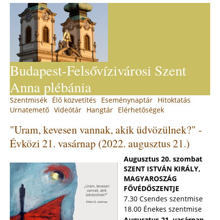
Jump
to
navigation
Budapest-Felsővízivárosi Szent
Anna plébánia
Back
Szentmisék
Élő közvetítés
Eseménynaptár
Hitoktatás
Main
to
Urnatemető
Videótár
Hangtár
Elérhetőségek
top
menu
Back
"Uram, kevesen vannak, akik üdvözülnek?" -
to
top
Évközi 21. vasárnap (2022. augusztus 21.)
Augusztus 20. szombat
SZENT ISTVÁN KIRÁLY,
MAGYAROSZÁG
FŐVÉDŐSZENTJE
7.30 Csendes szentmise
18.00 Énekes szentmise
Augusztus 21. vasárnap