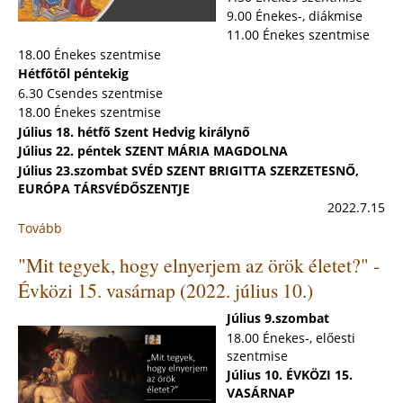
9.00 Énekes-, diákmise
11.00 Énekes szentmise
18.00 Énekes szentmise
Hétfőtől péntekig
6.30 Csendes szentmise
18.00 Énekes szentmise
Július 18. hétfő Szent Hedvig királynő
Július 22. péntek SZENT MÁRIA MAGDOLNA
Július 23.szombat SVÉD SZENT BRIGITTA SZERZETESNŐ,
EURÓPA TÁRSVÉDŐSZENTJE
2022.7.15
Tovább
:
"Mária
"Mit tegyek, hogy elnyerjem az örök életet?" -
a
jobbik
Évközi 15. vasárnap (2022. július 10.)
részt
választotta.
Július 9.szombat
Nem
18.00 Énekes-, előesti
is
szentmise
veszíti
Július 10. ÉVKÖZI 15.
el
VASÁRNAP