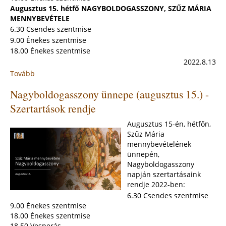
Augusztus 15. hétfő NAGYBOLDOGASSZONY, SZŰZ MÁRIA
MENNYBEVÉTELE
6.30 Csendes szentmise
9.00 Énekes szentmise
18.00 Énekes szentmise
2022.8.13
Tovább
:
"Szembekerül
Nagyboldogasszony ünnepe (augusztus 15.) -
fiú
az
Szertartások rendje
apjával,
anya
Augusztus 15-én, hétfőn,
a
Szűz Mária
lányával."
mennybevételének
-
ünnepén,
Évközi
Nagyboldogasszony
20.
napján szertartásaink
vasárnap
rendje 2022-ben:
(2022.
6.30 Csendes szentmise
augusztus
9.00 Énekes szentmise
14.)
18.00 Énekes szentmise
18.50 Vesperás