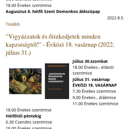
18.00 Énekes szentmise
Augusztus 8. hétfő Szent Domonkos áldozópap
2022.8.5
Tovább
:
"Akire
"Vigyázzatok és őrizkedjetek minden
sokat
bíztak,
kapzsiságtól!" - Évközi 18. vasárnap (2022.
attól
július 31.)
többet
kérnek
Július 30.szombat
számon."
18.00 Énekes-, előesti
-
szentmise
Évközi
Július 31. vasárnap
19.
ÉVKÖZI 18. VASÁRNAP
vasárnap
7.30 Énekes szentmise
(2022.
9.00 Énekes-, diákmise
augusztus
11.00 Énekes szentmise
7.)
18.00 Énekes szentmise
Hétfőtől péntekig
6.30 Csendes szentmise
18.00 Énekes szentmise