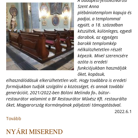
A budapest-felsővízivárosi
lelki
Szent Anna
adományok
plébániatemplom kapuja és
különfélék,
padjai, a templommal
a
együtt, a 18. században
Lélek
készültek, különleges, egyedi
azonban
darabok, az egységes
ugyanaz."
barokk templomkép
-
nélkülözhetetlen részét
2022.
képezik. Mivel szerencsére
június
azóta is eredeti
5.
funkciójukban használják
őket, kopásuk,
elhasználódásuk elkerülhetetlen volt. Hogy továbbra is eredeti
formájukban tudják szolgálni a közösséget, és annak további
generációit, 2021/2022-ben Bölöni Melinda fa-, bútor-
restaurátor valamint a BF Restaurátor Művész Kft. restaurálta
őket, Magyarország Kormányának pályázati támogatásával.
2022.6.1
Tovább
:
A
NYÁRI MISEREND
Szent
Anna