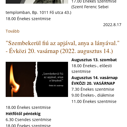
17.00 Énekes szentmise
(2022.
(Szent Ferenc Sebei
augusztus
templomban, Bp. 1011 Fő utca 43.)
21.)
18.00 Énekes szentmise
2022.8.17
Tovább
:
Miserendünk
"Szembekerül fiú az apjával, anya a lányával."
augusztus
20-
- Évközi 20. vasárnap (2022. augusztus 14.)
án
Augusztus 13. szombat
18.00 Énekes-, előesti
szentmise
Augusztus 14. vasárnap
ÉVKÖZI 20. VASÁRNAP
7.30 Énekes szentmise
9.00 Énekes-, diákmise
11.00 Énekes szentmise
18.00 Énekes szentmise
Hétfőtől péntekig
6.30 Csendes szentmise
18.00 Énekes szentmise