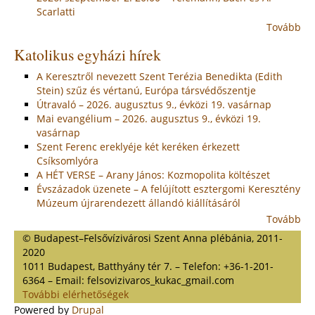
Scarlatti
Tovább
Katolikus egyházi hírek
A Keresztről nevezett Szent Terézia Benedikta (Edith
Stein) szűz és vértanú, Európa társvédőszentje
Útravaló – 2026. augusztus 9., évközi 19. vasárnap
Mai evangélium – 2026. augusztus 9., évközi 19.
vasárnap
Szent Ferenc ereklyéje két keréken érkezett
Csíksomlyóra
A HÉT VERSE – Arany János: Kozmopolita költészet
Évszázadok üzenete – A felújított esztergomi Keresztény
Múzeum újrarendezett állandó kiállításáról
Tovább
© Budapest–Felsővízivárosi Szent Anna plébánia, 2011-
2020
1011 Budapest, Batthyány tér 7. – Telefon: +36-1-201-
6364 – Email: felsovizivaros_kukac_gmail.com
További elérhetőségek
Powered by
Drupal