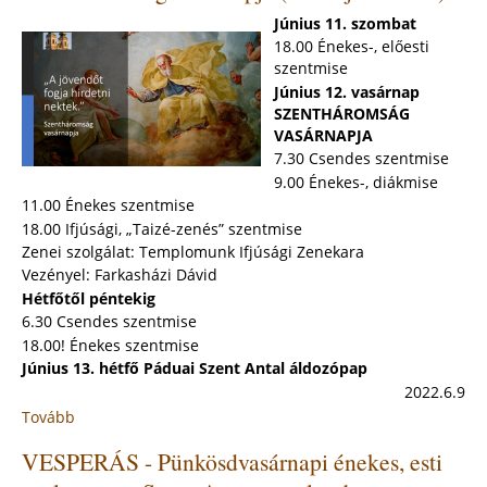
és
Vére,
Június 11. szombat
Úrnapja
18.00 Énekes-, előesti
(2022.
szentmise
június
Június 12. vasárnap
19.)
SZENTHÁROMSÁG
VASÁRNAPJA
7.30 Csendes szentmise
9.00 Énekes-, diákmise
11.00 Énekes szentmise
18.00 Ifjúsági, „Taizé-zenés” szentmise
Zenei szolgálat: Templomunk Ifjúsági Zenekara
Vezényel: Farkasházi Dávid
Hétfőtől péntekig
6.30 Csendes szentmise
18.00! Énekes szentmise
Június 13. hétfő Páduai Szent Antal áldozópap
2022.6.9
Tovább
:
"A
VESPERÁS - Pünkösdvasárnapi énekes, esti
jövendőt
fogja