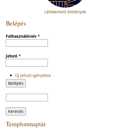
Lélekemelő élmények
Belépés
Felhasználónév
*
Jelszó
*
Új jelszó igénylése
Keresés
Keresés
űrlap
Templomnaptár