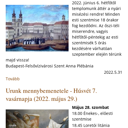
2022. június 6. hétfőtől
templom
templomunk áttér a nyári
megújult
misézési rendre! Minden
padjai
esti szentmise 18 órakor
fog kezdődni. Az őszi-téli
miserendre, vagyis
hétfőtől-péntekig az esti
szentmisék 5 órás
kezdésére várhatóan
szeptember elején térünk
majd vissza!
Budapest-Felsővízivárosi Szent Anna Plébánia
2022.5.31
Tovább
:
NYÁRI
Urunk mennybemenetele - Húsvét 7.
MISEREND
vasárnapja (2022. május 29.)
Május 28. szombat
18.00 Énekes-, előesti
szentmise
18.45 Loretói litánia