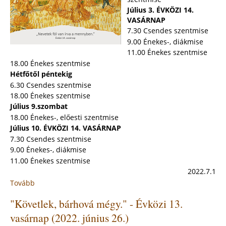
templomba
Július 3. ÉVKÖZI 14.
VASÁRNAP
7.30 Csendes szentmise
9.00 Énekes-, diákmise
11.00 Énekes szentmise
18.00 Énekes szentmise
Hétfőtől péntekig
6.30 Csendes szentmise
18.00 Énekes szentmise
Július 9.szombat
18.00 Énekes-, előesti szentmise
Július 10. ÉVKÖZI 14. VASÁRNAP
7.30 Csendes szentmise
9.00 Énekes-, diákmise
11.00 Énekes szentmise
2022.7.1
Tovább
:
"Nevetek
"Követlek, bárhová mégy." - Évközi 13.
föl
van
vasárnap (2022. június 26.)
írva