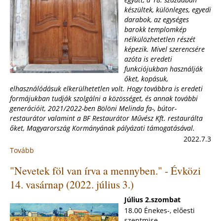
15.
készültek, különleges, egyedi
vasárnap
darabok, az egységes
(2022.
barokk templomkép
július
nélkülözhetetlen részét
10.)
képezik. Mivel szerencsére
azóta is eredeti
funkciójukban használják
őket, kopásuk,
elhasználódásuk elkerülhetetlen volt. Hogy továbbra is eredeti
formájukban tudják szolgálni a közösséget, és annak további
generációit, 2021/2022-ben Bölöni Melinda fa-, bútor-
restaurátor valamint a BF Restaurátor Művész Kft. restaurálta
őket, Magyarország Kormányának pályázati támogatásával.
2022.7.3
Tovább
:
Megújult
"Nevetek föl van írva a mennyben." - Évközi
kapun
léphetünk
14. vasárnap (2022. július 3.)
be
a
Július 2.szombat
Szent
18.00 Énekes-, előesti
Anna
szentmise