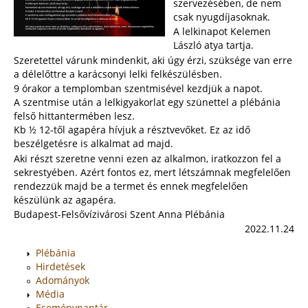
szervezésében, de nem
csak nyugdíjasoknak.
A lelkinapot Kelemen
László atya tartja.
Szeretettel várunk mindenkit, aki úgy érzi, szüksége van erre
a délelőttre a karácsonyi lelki felkészülésben.
9 órakor a templomban szentmisével kezdjük a napot.
A szentmise után a lelkigyakorlat egy szünettel a plébánia
felső hittantermében lesz.
Kb ½ 12-től agapéra hívjuk a résztvevőket. Ez az idő
beszélgetésre is alkalmat ad majd.
Aki részt szeretne venni ezen az alkalmon, iratkozzon fel a
sekrestyében. Azért fontos ez, mert létszámnak megfelelően
rendezzük majd be a termet és ennek megfelelően
készülünk az agapéra.
Budapest-Felsővízivárosi Szent Anna Plébánia
2022.11.24
Plébánia
Hirdetések
Adományok
Média
Eseménynaptár