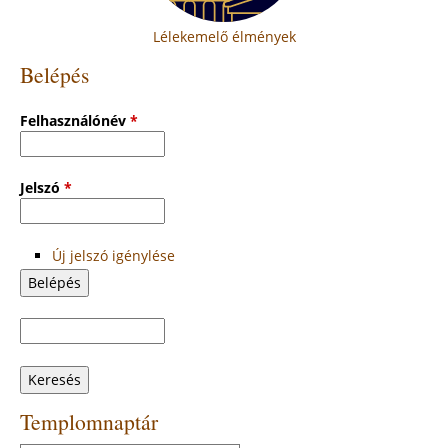
Lélekemelő élmények
Belépés
Felhasználónév
*
Jelszó
*
Új jelszó igénylése
Keresés
Keresés
űrlap
Templomnaptár