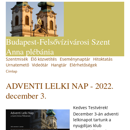
Jump
to
navigation
Budapest-Felsővízivárosi Szent
Anna plébánia
Back
Szentmisék
Élő közvetítés
Eseménynaptár
Hitoktatás
Main
to
Urnatemető
Videótár
Hangtár
Elérhetőségek
top
menu
Címlap
You
Back
ADVENTI LELKI NAP - 2022.
to
are
top
here
december 3.
Kedves Testvérek!
December 3-án adventi
lelkinapot tartunk a
nyugdíjas klub