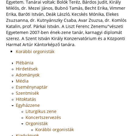
Egyetem. Tanárai voltak: Bolók Teréz, Bárdos Judit, Király
Miklós, dr. Mezei János, Bubnó Tamás, Becht Erika, Vimmer
Erika, Baróti István, Deák László, Kecskés Mónika, Elekes
Zsuzsanna, dr. Kutnyánszky Csaba, Avar Zsuzsa, dr. Komlós
Katalin, prof. Párkai István. A Liszt Ferenc Zenemu"vészeti
Egyetemen 2007-ben ének-zene tanár, karnagyi diplomát
szerez. A Szent István Király Konzervatórium és a Központi
Harmat Artúr Kántorképző tanára.
Korábbi orgonisták
Plébánia
Hirdetések
Adományok
Média
Eseménynaptár
Szentmisék
Hitoktatás
Egyházzene
Liturgikus zene
Koncertszervezés
Orgonisták
Korábbi orgonisták
Kiadványok