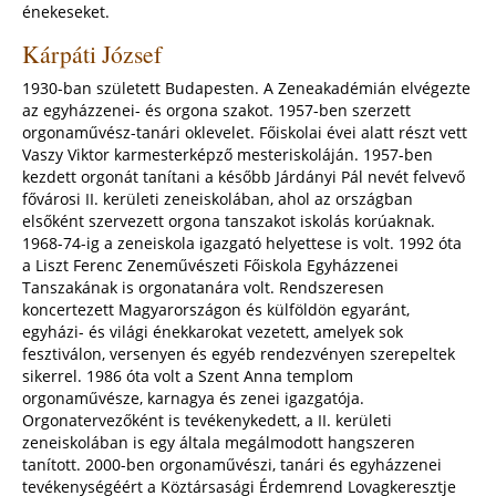
énekeseket.
Kárpáti József
1930-ban született Budapesten. A Zeneakadémián elvégezte
az egyházzenei- és orgona szakot. 1957-ben szerzett
orgonaművész-tanári oklevelet. Főiskolai évei alatt részt vett
Vaszy Viktor karmesterképző mesteriskoláján. 1957-ben
kezdett orgonát tanítani a később Járdányi Pál nevét felvevő
fővárosi II. kerületi zeneiskolában, ahol az országban
elsőként szervezett orgona tanszakot iskolás korúaknak.
1968-74-ig a zeneiskola igazgató helyettese is volt. 1992 óta
a Liszt Ferenc Zeneművészeti Főiskola Egyházzenei
Tanszakának is orgonatanára volt. Rendszeresen
koncertezett Magyarországon és külföldön egyaránt,
egyházi- és világi énekkarokat vezetett, amelyek sok
fesztiválon, versenyen és egyéb rendezvényen szerepeltek
sikerrel. 1986 óta volt a Szent Anna templom
orgonaművésze, karnagya és zenei igazgatója.
Orgonatervezőként is tevékenykedett, a II. kerületi
zeneiskolában is egy általa megálmodott hangszeren
tanított. 2000-ben orgonaművészi, tanári és egyházzenei
tevékenységéért a Köztársasági Érdemrend Lovagkeresztje