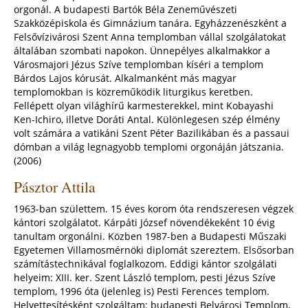
orgonál. A budapesti Bartók Béla Zeneművészeti
Szakközépiskola és Gimnázium tanára. Egyházzenészként a
Felsővízivárosi Szent Anna templomban vállal szolgálatokat
általában szombati napokon. Ünnepélyes alkalmakkor a
Városmajori Jézus Szíve templomban kíséri a templom
Bárdos Lajos kórusát. Alkalmanként más magyar
templomokban is közreműködik liturgikus keretben.
Fellépett olyan világhírű karmesterekkel, mint Kobayashi
Ken-Ichiro, illetve Doráti Antal. Különlegesen szép élmény
volt számára a vatikáni Szent Péter Bazilikában és a passaui
dómban a világ legnagyobb templomi orgonáján játszania.
(2006)
Pásztor Attila
1963-ban születtem. 15 éves korom óta rendszeresen végzek
kántori szolgálatot. Kárpáti József növendékeként 10 évig
tanultam orgonálni. Közben 1987-ben a Budapesti Műszaki
Egyetemen Villamosmérnöki diplomát szereztem. Elsősorban
számítástechnikával foglalkozom. Eddigi kántor szolgálati
helyeim: XIII. ker. Szent László templom, pesti Jézus Szíve
templom, 1996 óta (jelenleg is) Pesti Ferences templom.
Helyettesítésként szolgáltam: budapesti Belvárosi Templom,