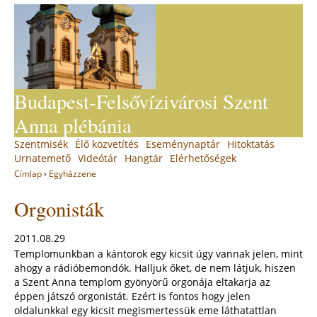
Jump
to
navigation
Budapest-Felsővízivárosi Szent
Anna plébánia
Back
Szentmisék
Élő közvetítés
Eseménynaptár
Hitoktatás
Main
to
Urnatemető
Videótár
Hangtár
Elérhetőségek
top
menu
Címlap
›
Egyházzene
You
Back
Orgonisták
to
are
top
here
2011.08.29
Templomunkban a kántorok egy kicsit úgy vannak jelen, mint
ahogy a rádióbemondók. Halljuk őket, de nem látjuk, hiszen
a Szent Anna templom gyönyörű orgonája eltakarja az
éppen játszó orgonistát. Ezért is fontos hogy jelen
oldalunkkal egy kicsit megismertessük eme láthatattlan