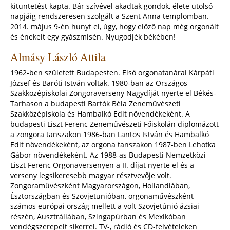
kitüntetést kapta. Bár szívével akadtak gondok, élete utolsó
napjáig rendszeresen szolgált a Szent Anna templomban.
2014. május 9-én hunyt el, úgy, hogy előző nap még orgonált
és énekelt egy gyászmisén. Nyugodjék békében!
Almásy László Attila
1962-ben született Budapesten. Első orgonatanárai Kárpáti
József és Baróti István voltak. 1980-ban az Országos
Szakközépiskolai Zongoraverseny Nagydíját nyerte el Békés-
Tarhason a budapesti Bartók Béla Zeneművészeti
Szakközépiskola és Hambalkó Edit növendékeként. A
budapesti Liszt Ferenc Zeneművészeti Főiskolán diplomázott
a zongora tanszakon 1986-ban Lantos István és Hambalkó
Edit növendékeként, az orgona tanszakon 1987-ben Lehotka
Gábor növendékeként. Az 1988-as Budapesti Nemzetközi
Liszt Ferenc Orgonaversenyen a II. díjat nyerte el és a
verseny legsikeresebb magyar résztvevője volt.
Zongoraművészként Magyarországon, Hollandiában,
Észtországban és Szovjetunióban, orgonaművészként
számos európai ország mellett a volt Szovjetúnió ázsiai
részén, Ausztráliában, Szingapúrban és Mexikóban
vendégszerepelt sikerrel. TV-, rádió és CD-felvételeken