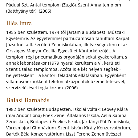
Páduai Szt. Antal templom (Zugló), Szent Anna templom
(Batthyány tér). (2006)
Illés Imre
1955-ben születtem, 1974-től jártam a Budapesti Műszaki
Egyetemre. Az egyetemmel párhuzamosan tanultam Kárpáti
Józsefnél a II. kerületi Zeneiskolában, illetve végeztem el az
Országos Magyar Cecília Egyesület Kántorképzőjét. A
templom régi pneumatikus orgonáján sokat gyakoroltam, s
annak lebontásakor (1979 nyara) kerültem a VI. kerületi
Szent Család templomba. Azóta is e két helyen segítek –
helyettesként – a kántori feladatok ellátásában. Egyébként
villamosmérnökként telefon alközpontok üzemeltetésével,
szervízelésével foglalkozom. (2006)
Balasi Barnabás
1982-ben született Budapesten. Iskolái voltak: Leövey Klára
(mai Andor Ilona) Ének-Zenei Általános Iskola, Aelia Sabina
Zeneiskola, Budapesti Énekes Iskola, Járdányi Pál Zeneiskola,
Városmajori Gimnázium, Szent István Király Konzervatórium,
Bartók Béla Konzervatórium, Liszt Ferenc Zeneművészeti