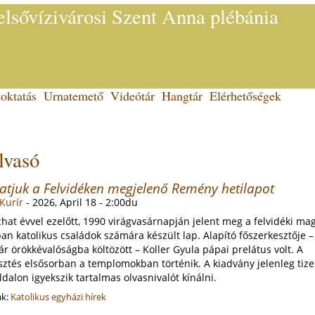
lsővízivárosi Szent Anna plébánia
oktatás
Urnatemető
Videótár
Hangtár
Elérhetőségek
lvasó
tjuk a Felvidéken megjelenő Remény hetilapot
Kurír
-
2026, April 18 - 2:00du
at évvel ezelőtt, 1990 virágvasárnapján jelent meg a felvidéki mag
an katolikus családok számára készült lap. Alapító főszerkesztője –
r örökkévalóságba költözött – Koller Gyula pápai prelátus volt. A
sztés elsősorban a templomokban történik. A kiadvány jelenleg tiz
ldalon igyekszik tartalmas olvasnivalót kínálni.
ák:
Katolikus egyházi hírek