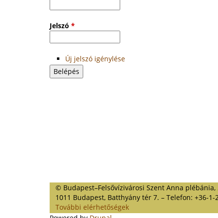
Jelszó
*
Új jelszó igénylése
© Budapest–Felsővízivárosi Szent Anna plébánia,
1011 Budapest, Batthyány tér 7. – Telefon: +36-1-
További elérhetőségek
Powered by
Drupal