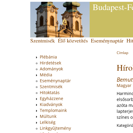
Budapest-Fe
Jump
to
navigation
Back
Szentmisék
Élő közvetítés
Eseménynaptár
Hit
Main
to
top
menu
Címlap
You
Plébánia
Back
Hirdetések
Híro
to
are
Adományok
top
here
Média
Bemuta
Eseménynaptár
Magyar 
Szentmisék
Hitoktatás
Harminch
Egyházzene
elsősorb
Kiadványok
azóta má
Templomaink
lapterje
Múltunk
színes o
Lelkiség
Kategóri
Linkgyűjtemény