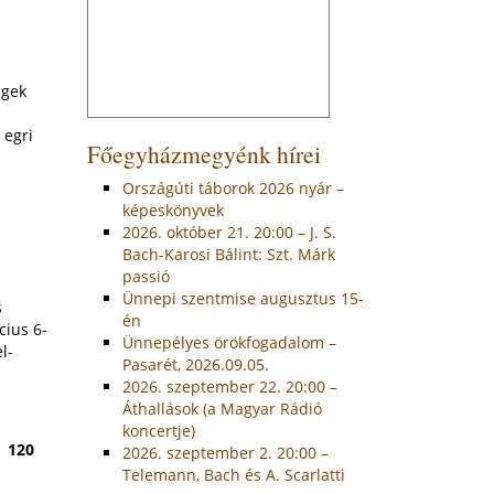
égek
 egri
Főegyházmegyénk hírei
Országúti táborok 2026 nyár –
képeskönyvek
2026. október 21. 20:00 – J. S.
Bach-Karosi Bálint: Szt. Márk
passió
Ünnepi szentmise augusztus 15-
s
én
cius 6-
Ünnepélyes örökfogadalom –
l-
Pasarét, 2026.09.05.
2026. szeptember 22. 20:00 –
Áthallások (a Magyar Rádió
koncertje)
120
2026. szeptember 2. 20:00 –
Telemann, Bach és A. Scarlatti