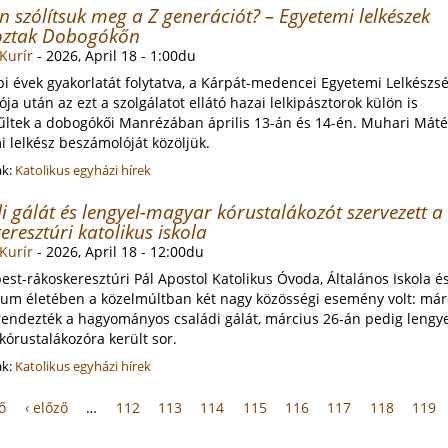
 szólítsuk meg a Z generációt? – Egyetemi lelkészek
koztak Dobogókőn
Kurír
-
2026, April 18 - 1:00du
i évek gyakorlatát folytatva, a Kárpát-medencei Egyetemi Lelkészs
ója után az ezt a szolgálatot ellátó hazai lelkipásztorok külön is
űltek a dobogókői Manrézában április 13-án és 14-én. Muhari Máté
 lelkész beszámolóját közöljük.
ák:
Katolikus egyházi hírek
i gálát és lengyel-magyar kórustalákozót szervezett a
eresztúri katolikus iskola
Kurír
-
2026, April 18 - 12:00du
st-rákoskeresztúri Pál Apostol Katolikus Óvoda, Általános Iskola é
um életében a közelmúltban két nagy közösségi esemény volt: már
endezték a hagyományos családi gálát, március 26-án pedig lengye
órustalákozóra került sor.
ák:
Katolikus egyházi hírek
ső
‹ előző
…
112
113
114
115
116
117
118
119
ak