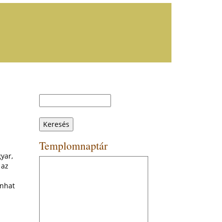
Keresés
Keresés
űrlap
Templomnaptár
yar,
 az
enhat