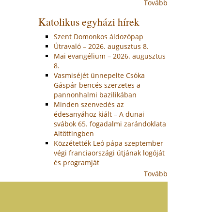
Tovább
Katolikus egyházi hírek
Szent Domonkos áldozópap
Útravaló – 2026. augusztus 8.
Mai evangélium – 2026. augusztus
8.
Vasmiséjét ünnepelte Csóka
Gáspár bencés szerzetes a
pannonhalmi bazilikában
Minden szenvedés az
édesanyához kiált – A dunai
svábok 65. fogadalmi zarándoklata
Altöttingben
Közzétették Leó pápa szeptember
végi franciaországi útjának logóját
és programját
Tovább