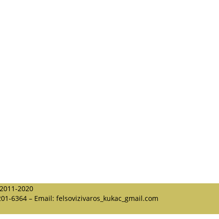
 2011-2020
201-6364 – Email: felsovizivaros_kukac_gmail.com