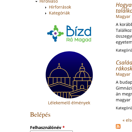
Hírolvasó
Hogyan
Hírforrások
talál
Kategóriák
Magyar 
A korább
Találkoz
összegy
egyetemi
Kategóri
Család
rákosk
Magyar 
A budape
Gimnázi
án megr
magyar k
Lélekemelő élmények
Kategóri
Belépés
« el
Oldal
Felhasználónév
*