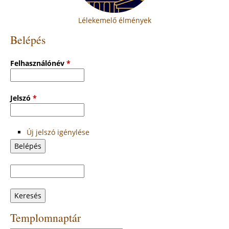
Lélekemelő élmények
Belépés
Felhasználónév
*
Jelszó
*
Új jelszó igénylése
Keresés
Keresés
űrlap
Templomnaptár