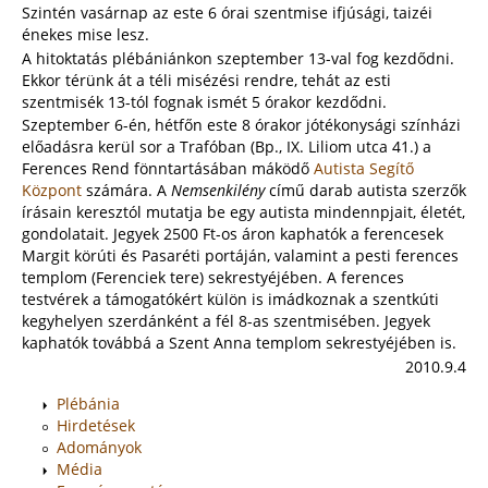
Szintén vasárnap az este 6 órai szentmise ifjúsági, taizéi
énekes mise lesz.
A hitoktatás plébániánkon szeptember 13-val fog kezdődni.
Ekkor térünk át a téli misézési rendre, tehát az esti
szentmisék 13-tól fognak ismét 5 órakor kezdődni.
Szeptember 6-én, hétfőn este 8 órakor jótékonysági színházi
előadásra kerül sor a Trafóban (Bp., IX. Liliom utca 41.) a
Ferences Rend fönntartásában máködő
Autista Segítő
Központ
számára. A
Nemsenkilény
című darab autista szerzők
írásain keresztól mutatja be egy autista mindennpjait, életét,
gondolatait. Jegyek 2500 Ft-os áron kaphatók a ferencesek
Margit körúti és Pasaréti portáján, valamint a pesti ferences
templom (Ferenciek tere) sekrestyéjében. A ferences
testvérek a támogatókért külön is imádkoznak a szentkúti
kegyhelyen szerdánként a fél 8-as szentmisében. Jegyek
kaphatók továbbá a Szent Anna templom sekrestyéjében is.
2010.9.4
Plébánia
Hirdetések
Adományok
Média