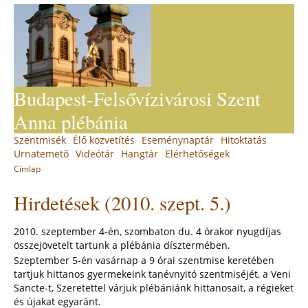
Jump
to
navigation
Budapest-Felsővízivárosi Szent
Anna plébánia
Back
Szentmisék
Élő közvetítés
Eseménynaptár
Hitoktatás
Main
to
Urnatemető
Videótár
Hangtár
Elérhetőségek
top
menu
Címlap
You
Back
Hirdetések (2010. szept. 5.)
to
are
top
here
2010. szeptember 4-én, szombaton du. 4 órakor nyugdíjas
összejövetelt tartunk a plébánia dísztermében.
Szeptember 5-én vasárnap a 9 órai szentmise keretében
tartjuk hittanos gyermekeink tanévnyitó szentmiséjét, a Veni
Sancte-t, Szeretettel várjuk plébániánk hittanosait, a régieket
és újakat egyaránt.