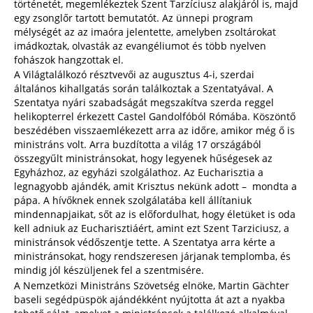
történetét, megemlékeztek Szent Tarzíciusz alakjáról is, majd
egy zsonglőr tartott bemutatót. Az ünnepi program
mélységét az az imaóra jelentette, amelyben zsoltárokat
imádkoztak, olvasták az evangéliumot és több nyelven
fohászok hangzottak el.
A Világtalálkozó résztvevői az augusztus 4-i, szerdai
általános kihallgatás során találkoztak a Szentatyával. A
Szentatya nyári szabadságát megszakítva szerda reggel
helikopterrel érkezett Castel Gandolfóból Rómába. Köszöntő
beszédében visszaemlékezett arra az időre, amikor még ő is
ministráns volt. Arra buzdította a világ 17 országából
összegyűlt ministránsokat, hogy legyenek hűségesek az
Egyházhoz, az egyházi szolgálathoz. Az Eucharisztia a
legnagyobb ajándék, amit Krisztus nekünk adott – mondta a
pápa. A hívőknek ennek szolgálatába kell állítaniuk
mindennapjaikat, sőt az is előfordulhat, hogy életüket is oda
kell adniuk az Eucharisztiáért, amint ezt Szent Tarziciusz, a
ministránsok védőszentje tette. A Szentatya arra kérte a
ministránsokat, hogy rendszeresen járjanak templomba, és
mindig jól készüljenek fel a szentmisére.
A Nemzetközi Ministráns Szövetség elnöke, Martin Gächter
baseli segédpüspök ajándékként nyújtotta át azt a nyakba