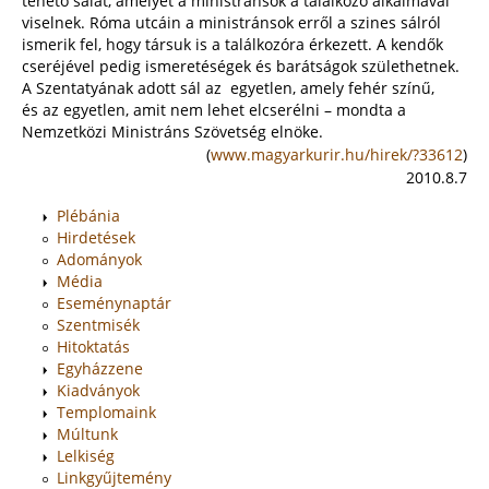
tehető sálat, amelyet a ministránsok a találkozó alkalmával
viselnek. Róma utcáin a ministránsok erről a szines sálról
ismerik fel, hogy társuk is a találkozóra érkezett. A kendők
cseréjével pedig ismeretéségek és barátságok születhetnek.
A Szentatyának adott sál az egyetlen, amely fehér színű,
és az egyetlen, amit nem lehet elcserélni – mondta a
Nemzetközi Ministráns Szövetség elnöke.
(
www.magyarkurir.hu/hirek/?33612
)
2010.8.7
Plébánia
Hirdetések
Adományok
Média
Eseménynaptár
Szentmisék
Hitoktatás
Egyházzene
Kiadványok
Templomaink
Múltunk
Lelkiség
Linkgyűjtemény