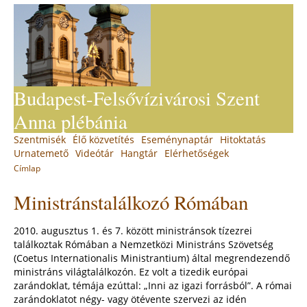
Jump
to
navigation
Budapest-Felsővízivárosi Szent
Anna plébánia
Back
Szentmisék
Élő közvetítés
Eseménynaptár
Hitoktatás
Main
to
Urnatemető
Videótár
Hangtár
Elérhetőségek
top
menu
Címlap
You
Back
Ministránstalálkozó Rómában
to
are
top
here
2010. augusztus 1. és 7. között ministránsok tízezrei
találkoztak Rómában a Nemzetközi Ministráns Szövetség
(Coetus Internationalis Ministrantium) által megrendezendő
ministráns világtalálkozón. Ez volt a tizedik európai
zarándoklat, témája ezúttal: „Inni az igazi forrásból”. A római
zarándoklatot négy- vagy ötévente szervezi az idén