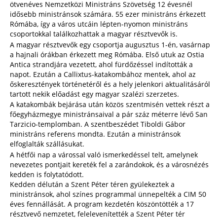
ötvenéves Nemzetközi Ministráns Szövetség 12 évesnél
idősebb ministránsok számára. 55 ezer ministráns érkezett
Rómába, így a város utcáin lépten-nyomon ministráns
csoportokkal találkozhattak a magyar résztvevők is.
A magyar résztvevők egy csoportja augusztus 1-én, vasárnap
a hajnali órákban érkezett meg Rómába. Első utuk az Ostia
Antica strandjára vezetett, ahol fürdőzéssel indították a
napot. Ezután a Callixtus-katakombához mentek, ahol az
őskeresztények történetéről és a hely jelenkori aktualitásáról
tartott nekik előadást egy magyar szalézi szerzetes.
A katakombák bejárása után közös szentmisén vettek részt a
főegyházmegye ministránsaival a pár száz méterre lévő San
Tarzicio-templomban. A szentbeszédet Tiboldi Gábor
ministráns referens mondta. Ezután a ministránsok
elfoglalták szállásukat.
A hétfői nap a várossal való ismerkedéssel telt, amelynek
nevezetes pontjait kereték fel a zarándokok, és a városnézés
kedden is folytatódott.
Kedden délután a Szent Péter téren gyülekeztek a
ministránsok, ahol színes programmal ünnepelték a CIM 50
éves fennállását. A program kezdetén köszöntötték a 17
résztvevő nemzetet, felelevenítették a Szent Péter tér