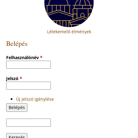
Lélekemelő élmények
Belépés
Felhasználónév
*
Jelszó
*
Új jelszó igénylése
Keresés
Keresés
űrlap