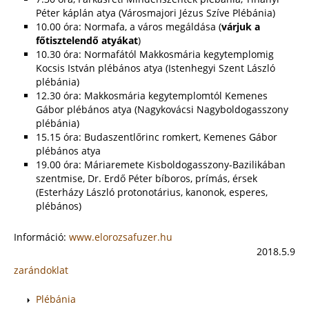
Péter káplán atya (Városmajori Jézus Szíve Plébánia)
10.00 óra: Normafa, a város megáldása (
várjuk a
főtisztelendő atyákat
)
10.30 óra: Normafától Makkosmária kegytemplomig
Kocsis István plébános atya (Istenhegyi Szent László
plébánia)
12.30 óra: Makkosmária kegytemplomtól Kemenes
Gábor plébános atya (Nagykovácsi Nagyboldogasszony
plébánia)
15.15 óra: Budaszentlőrinc romkert, Kemenes Gábor
plébános atya
19.00 óra: Máriaremete Kisboldogasszony-Bazilikában
szentmise, Dr. Erdő Péter bíboros, prímás, érsek
(Esterházy László protonotárius, kanonok, esperes,
plébános)
Információ:
www.elorozsafuzer.hu
2018.5.9
zarándoklat
Plébánia