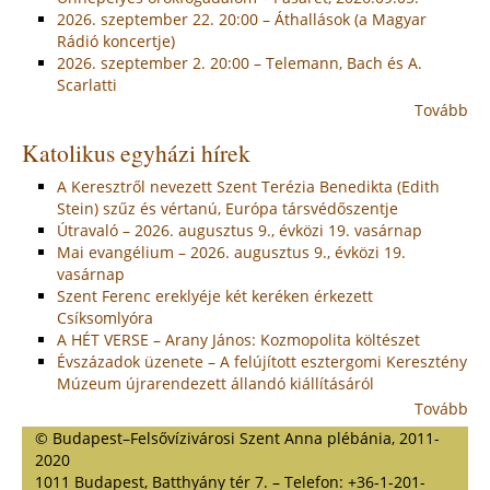
2026. szeptember 22. 20:00 – Áthallások (a Magyar
Rádió koncertje)
2026. szeptember 2. 20:00 – Telemann, Bach és A.
Scarlatti
Tovább
Katolikus egyházi hírek
A Keresztről nevezett Szent Terézia Benedikta (Edith
Stein) szűz és vértanú, Európa társvédőszentje
Útravaló – 2026. augusztus 9., évközi 19. vasárnap
Mai evangélium – 2026. augusztus 9., évközi 19.
vasárnap
Szent Ferenc ereklyéje két keréken érkezett
Csíksomlyóra
A HÉT VERSE – Arany János: Kozmopolita költészet
Évszázadok üzenete – A felújított esztergomi Keresztény
Múzeum újrarendezett állandó kiállításáról
Tovább
© Budapest–Felsővízivárosi Szent Anna plébánia, 2011-
2020
1011 Budapest, Batthyány tér 7. – Telefon: +36-1-201-