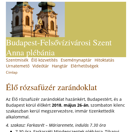
Jump
to
navigation
Budapest-Felsővízivárosi Szent
Anna plébánia
Back
Szentmisék
Élő közvetítés
Eseménynaptár
Hitoktatás
Main
to
Urnatemető
Videótár
Hangtár
Elérhetőségek
top
menu
Címlap
You
Back
Élő rózsafüzér zarándoklat
to
are
top
here
Az Élő rózsafüzér zarándoklat hazánkért, Budapestért, és a
Budapest körül élőkért
2018. május 26-án
, szombaton kilenc
szakaszban kerül megszervezésre, immár tizenkettedik
alkalommal.
4. szakasz: Farkasrét – Máriaremete, indulás 7.30 óra
7.30 óra, Farkasréti Mindenszentek plébánia, Tihanyi