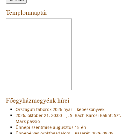
Templomnaptár
Főegyházmegyénk hírei
Országúti táborok 2026 nyár – képeskönyvek
2026. október 21. 20:00 – J. S. Bach-Karosi Bálint: Szt.
Márk passió
Ünnepi szentmise augusztus 15-én
Ünnepélyes örökfogadalom – Pasarét, 2026.09.05.