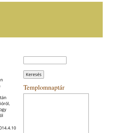
Keresés
Keresés
űrlap
an
Templomnaptár
n
után
óról,
hogy
ól
014.4.10