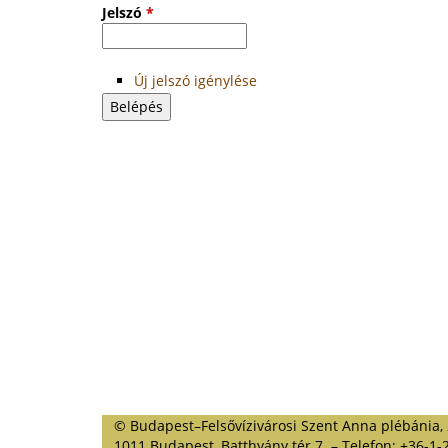
Jelszó
*
Új jelszó igénylése
© Budapest–Felsővízivárosi Szent Anna plébánia,
1011 Budapest, Batthyány tér 7. – Telefon: +36-1-