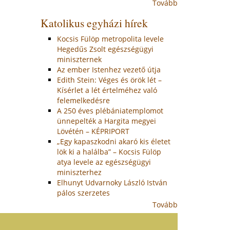
Tovább
Katolikus egyházi hírek
Kocsis Fülöp metropolita levele
Hegedűs Zsolt egészségügyi
miniszternek
Az ember Istenhez vezető útja
Edith Stein: Véges és örök lét –
Kísérlet a lét értelméhez való
felemelkedésre
A 250 éves plébániatemplomot
ünnepelték a Hargita megyei
Lövétén – KÉPRIPORT
„Egy kapaszkodni akaró kis életet
lök ki a halálba” – Kocsis Fülöp
atya levele az egészségügyi
miniszterhez
Elhunyt Udvarnoky László István
pálos szerzetes
Tovább