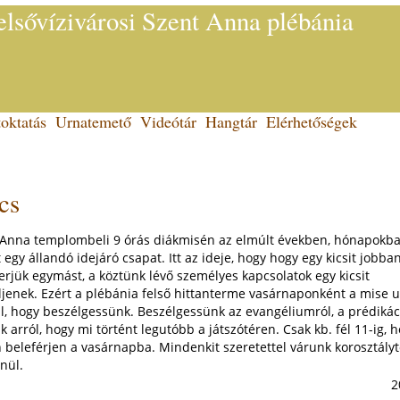
lsővízivárosi Szent Anna plébánia
oktatás
Urnatemető
Videótár
Hangtár
Elérhetőségek
cs
 Anna templombeli 9 órás diákmisén az elmúlt években, hónapokb
t egy állandó idejáró csapat. Itt az ideje, hogy hogy egy kicsit jobba
jük egymást, a köztünk lévő személyes kapcsolatok egy kicsit
ljenek. Ezért a plébánia felső hittanterme vasárnaponként a mise 
ll, hogy beszélgessünk. Beszélgessünk az evangéliumról, a prédikáci
k arról, hogy mi történt legutóbb a játszótéren. Csak kb. fél 11-ig, 
beleférjen a vasárnapba. Mindenkit szeretettel várunk korosztályt
nül.
2