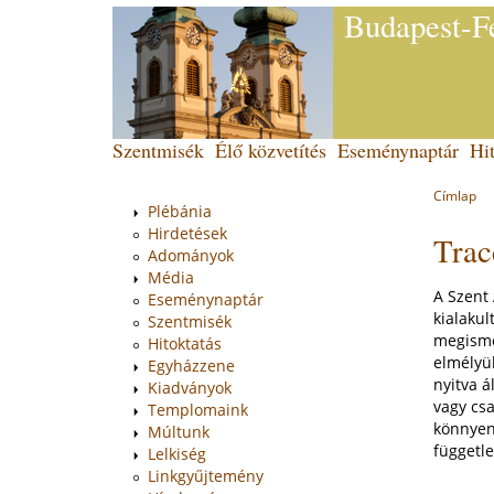
Budapest-Fe
Jump
to
navigation
Back
Szentmisék
Élő közvetítés
Eseménynaptár
Hit
Main
to
top
menu
Címlap
You
Plébánia
Back
Hirdetések
Trac
to
are
Adományok
top
here
Média
A Szent
Eseménynaptár
kialakul
Szentmisék
megismer
Hitoktatás
elmélyü
Egyházzene
nyitva á
Kiadványok
vagy csa
Templomaink
könnyen 
Múltunk
függetle
Lelkiség
Linkgyűjtemény