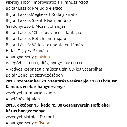
Pikéthy Tibor: Improvisatio a Himnusz fölött
Bojtár László: Preludio elegico
Bojtár László:Megkésett Kodály-sirató
Bojtár László: Szent István-fantázia
Gárdonyi Zsolt: Mozart changes
Bojtár László: ”Christus vincit” - fantázia
Bojtár László: Betlehemi ringató
Bojtár László: Változatok pentaton témára
Hidas Frigyes: Szonáta
A hangverseny
plakátja
.
Belépődíj 1000 Ft; diák, nyugdíjas: 600 Ft
A kedves közönség a műsor után CD-ket vásárolhat
Bojtár Zenei Bt szervezésében
2013. szeptember 29. Szentírás vasárnapja 19.00 Elvinusz
Kamarazenekar hangversenye
vezényel Dumbaridisz Imre
A belépés díjtalan.
2013. október 15. kedd 19.00 Gesangverein Hofbieber
kórus hangversenye
vezényel Mathias Dickhut
A hangverseny
műsora
.