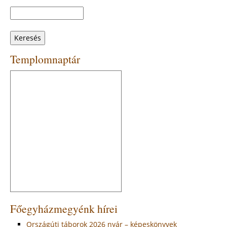
Keresés
Keresés
űrlap
Templomnaptár
Főegyházmegyénk hírei
Országúti táborok 2026 nyár – képeskönyvek