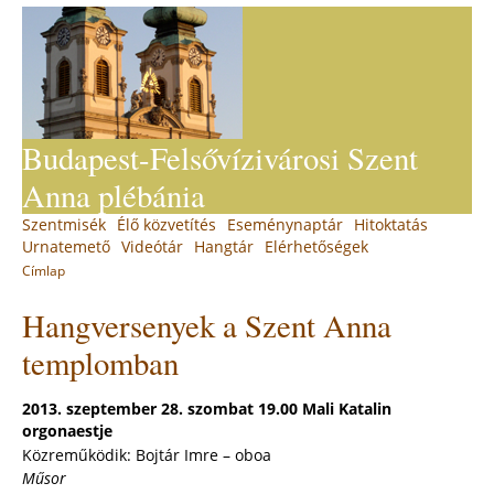
Jump
to
navigation
Budapest-Felsővízivárosi Szent
Anna plébánia
Back
Szentmisék
Élő közvetítés
Eseménynaptár
Hitoktatás
Main
to
Urnatemető
Videótár
Hangtár
Elérhetőségek
top
menu
Címlap
You
Back
Hangversenyek a Szent Anna
to
are
top
here
templomban
2013. szeptember 28. szombat 19.00 Mali Katalin
orgonaestje
Közreműködik: Bojtár Imre – oboa
Műsor