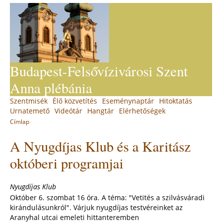
Jump
to
navigation
Budapest-Felsővízivárosi Szent
Anna plébánia
Back
Szentmisék
Élő közvetítés
Eseménynaptár
Hitoktatás
Main
to
Urnatemető
Videótár
Hangtár
Elérhetőségek
top
menu
Címlap
You
Back
A Nyugdíjas Klub és a Karitász
to
are
top
here
októberi programjai
Nyugdíjas Klub
Október 6. szombat 16 óra. A téma: "Vetités a szilvásváradi
kirándulásunkról". Várjuk nyugdíjas testvéreinket az
Aranyhal utcai emeleti hittanteremben