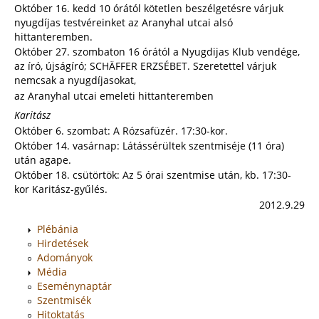
Október 16. kedd 10 órától kötetlen beszélgetésre várjuk
nyugdíjas testvéreinket az Aranyhal utcai alsó
hittanteremben.
Október 27. szombaton 16 órától a Nyugdijas Klub vendége,
az író, újságíró; SCHÄFFER ERZSÉBET. Szeretettel várjuk
nemcsak a nyugdíjasokat,
az Aranyhal utcai emeleti hittanteremben
Karitász
Október 6. szombat: A Rózsafüzér. 17:30-kor.
Október 14. vasárnap: Látássérültek szentmiséje (11 óra)
után agape.
Október 18. csütörtök: Az 5 órai szentmise után, kb. 17:30-
kor Karitász-gyűlés.
2012.9.29
Plébánia
Hirdetések
Adományok
Média
Eseménynaptár
Szentmisék
Hitoktatás