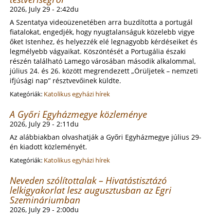
2026, July 29 - 2:42du
A Szentatya videoüzenetében arra buzdította a portugál
fiatalokat, engedjék, hogy nyugtalanságuk közelebb vigye
őket Istenhez, és helyezzék elé legnagyobb kérdéseiket és
legmélyebb vágyaikat. Köszöntését a Portugália északi
részén található Lamego városában második alkalommal,
július 24. és 26. között megrendezett „Örüljetek – nemzeti
ifjúsági nap” résztvevőinek küldte.
Kategóriák:
Katolikus egyházi hírek
A Győri Egyházmegye közleménye
2026, July 29 - 2:11du
Az alábbiakban olvashatják a Győri Egyházmegye július 29-
én kiadott közleményét.
Kategóriák:
Katolikus egyházi hírek
Neveden szólítottalak – Hivatástisztázó
lelkigyakorlat lesz augusztusban az Egri
Szemináriumban
2026, July 29 - 2:00du