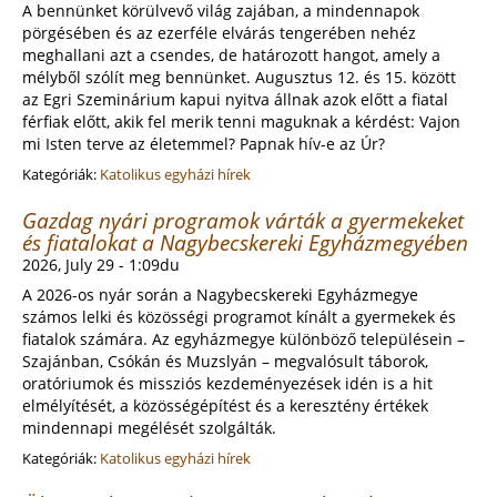
A bennünket körülvevő világ zajában, a mindennapok
pörgésében és az ezerféle elvárás tengerében nehéz
meghallani azt a csendes, de határozott hangot, amely a
mélyből szólít meg bennünket. Augusztus 12. és 15. között
az Egri Szeminárium kapui nyitva állnak azok előtt a fiatal
férfiak előtt, akik fel merik tenni maguknak a kérdést: Vajon
mi Isten terve az életemmel? Papnak hív-e az Úr?
Kategóriák:
Katolikus egyházi hírek
Gazdag nyári programok várták a gyermekeket
és fiatalokat a Nagybecskereki Egyházmegyében
2026, July 29 - 1:09du
A 2026-os nyár során a Nagybecskereki Egyházmegye
számos lelki és közösségi programot kínált a gyermekek és
fiatalok számára. Az egyházmegye különböző településein –
Szajánban, Csókán és Muzslyán – megvalósult táborok,
oratóriumok és missziós kezdeményezések idén is a hit
elmélyítését, a közösségépítést és a keresztény értékek
mindennapi megélését szolgálták.
Kategóriák:
Katolikus egyházi hírek