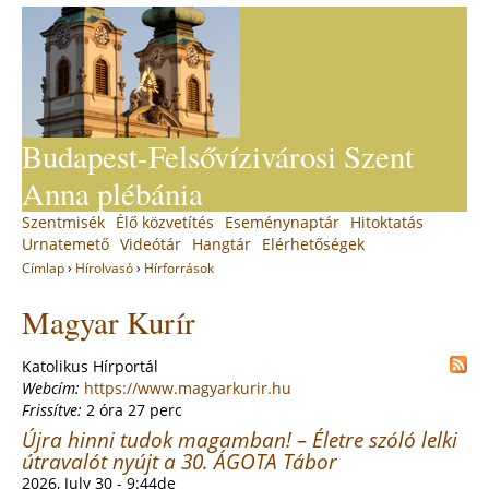
Jump
to
navigation
Budapest-Felsővízivárosi Szent
Anna plébánia
Back
Szentmisék
Élő közvetítés
Eseménynaptár
Hitoktatás
Main
to
Urnatemető
Videótár
Hangtár
Elérhetőségek
top
menu
Címlap
›
Hírolvasó
›
Hírforrások
You
Back
Magyar Kurír
to
are
top
here
Katolikus Hírportál
Webcím:
https://www.magyarkurir.hu
Frissítve:
2 óra 27 perc
Újra hinni tudok magamban! – Életre szóló lelki
útravalót nyújt a 30. ÁGOTA Tábor
2026, July 30 - 9:44de