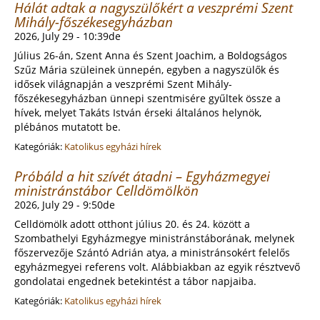
Hálát adtak a nagyszülőkért a veszprémi Szent
Mihály-főszékesegyházban
2026, July 29 - 10:39de
Július 26-án, Szent Anna és Szent Joachim, a Boldogságos
Szűz Mária szüleinek ünnepén, egyben a nagyszülők és
idősek világnapján a veszprémi Szent Mihály-
főszékesegyházban ünnepi szentmisére gyűltek össze a
hívek, melyet Takáts István érseki általános helynök,
plébános mutatott be.
Kategóriák:
Katolikus egyházi hírek
Próbáld a hit szívét átadni – Egyházmegyei
ministránstábor Celldömölkön
2026, July 29 - 9:50de
Celldömölk adott otthont július 20. és 24. között a
Szombathelyi Egyházmegye ministránstáborának, melynek
főszervezője Szántó Adrián atya, a ministránsokért felelős
egyházmegyei referens volt. Alábbiakban az egyik résztvevő
gondolatai engednek betekintést a tábor napjaiba.
Kategóriák:
Katolikus egyházi hírek