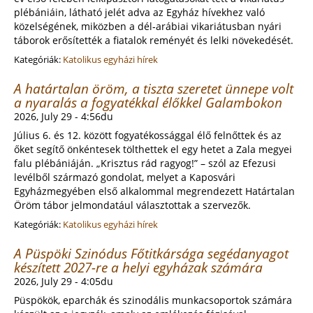
plébániáin, látható jelét adva az Egyház hívekhez való
közelségének, miközben a dél‑arábiai vikariátusban nyári
táborok erősítették a fiatalok reményét és lelki növekedését.
Kategóriák:
Katolikus egyházi hírek
A határtalan öröm, a tiszta szeretet ünnepe volt
a nyaralás a fogyatékkal élőkkel Galambokon
2026, July 29 - 4:56du
Július 6. és 12. között fogyatékossággal élő felnőttek és az
őket segítő önkéntesek tölthettek el egy hetet a Zala megyei
falu plébániáján. „Krisztus rád ragyog!” – szól az Efezusi
levélből származó gondolat, melyet a Kaposvári
Egyházmegyében első alkalommal megrendezett Határtalan
Öröm tábor jelmondatául választottak a szervezők.
Kategóriák:
Katolikus egyházi hírek
A Püspöki Szinódus Főtitkársága segédanyagot
készített 2027-re a helyi egyházak számára
2026, July 29 - 4:05du
Püspökök, eparchák és szinodális munkacsoportok számára