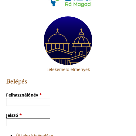
Lélekemelő élmények
Belépés
Felhasználónév
*
Jelszó
*
Új jelszó igénylése