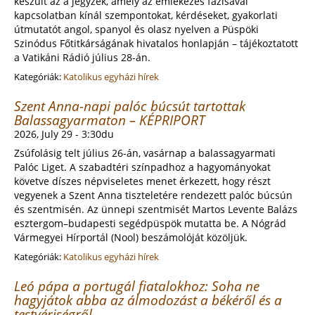
készült az a jegyzék, amely az emlékezés fázisával
kapcsolatban kínál szempontokat, kérdéseket, gyakorlati
útmutatót angol, spanyol és olasz nyelven a Püspöki
Szinódus Főtitkárságának hivatalos honlapján – tájékoztatott
a Vatikáni Rádió július 28-án.
Kategóriák:
Katolikus egyházi hírek
Szent Anna-napi palóc búcsút tartottak
Balassagyarmaton – KÉPRIPORT
2026, July 29 - 3:30du
Zsúfolásig telt július 26-án, vasárnap a balassagyarmati
Palóc Liget. A szabadtéri színpadhoz a hagyományokat
követve díszes népviseletes menet érkezett, hogy részt
vegyenek a Szent Anna tiszteletére rendezett palóc búcsún
és szentmisén. Az ünnepi szentmisét Martos Levente Balázs
esztergom–budapesti segédpüspök mutatta be. A Nógrád
Vármegyei Hírportál (Nool) beszámolóját közöljük.
Kategóriák:
Katolikus egyházi hírek
Leó pápa a portugál fiatalokhoz: Soha ne
hagyjátok abba az álmodozást a békéről és a
testvériségről