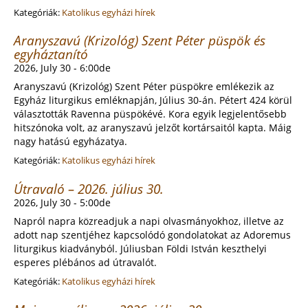
Kategóriák:
Katolikus egyházi hírek
Aranyszavú (Krizológ) Szent Péter püspök és
egyháztanító
2026, July 30 - 6:00de
Aranyszavú (Krizológ) Szent Péter püspökre emlékezik az
Egyház liturgikus emléknapján, Július 30-án. Pétert 424 körül
választották Ravenna püspökévé. Kora egyik legjelentősebb
hitszónoka volt, az aranyszavú jelzőt kortársaitól kapta. Máig
nagy hatású egyházatya.
Kategóriák:
Katolikus egyházi hírek
Útravaló – 2026. július 30.
2026, July 30 - 5:00de
Napról napra közreadjuk a napi olvasmányokhoz, illetve az
adott nap szentjéhez kapcsolódó gondolatokat az Adoremus
liturgikus kiadványból. Júliusban Földi István keszthelyi
esperes plébános ad útravalót.
Kategóriák:
Katolikus egyházi hírek