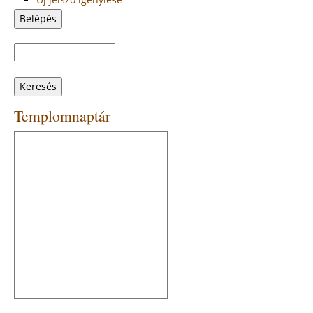
Keresés
Keresés
űrlap
Templomnaptár