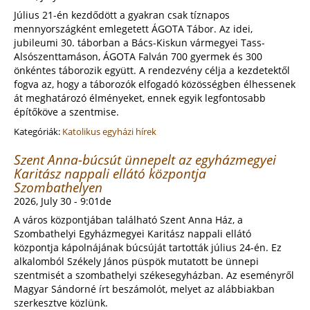
Július 21-én kezdődött a gyakran csak tíznapos
mennyországként emlegetett ÁGOTA Tábor. Az idei,
jubileumi 30. táborban a Bács-Kiskun vármegyei Tass-
Alsószenttamáson, ÁGOTA Falván 700 gyermek és 300
önkéntes táborozik együtt. A rendezvény célja a kezdetektől
fogva az, hogy a táborozók elfogadó közösségben élhessenek
át meghatározó élményeket, ennek egyik legfontosabb
építőköve a szentmise.
Kategóriák:
Katolikus egyházi hírek
Szent Anna-búcsút ünnepelt az egyházmegyei
Karitász nappali ellátó központja
Szombathelyen
2026, July 30 - 9:01de
A város központjában található Szent Anna Ház, a
Szombathelyi Egyházmegyei Karitász nappali ellátó
központja kápolnájának búcsúját tartották július 24-én. Ez
alkalomból Székely János püspök mutatott be ünnepi
szentmisét a szombathelyi székesegyházban. Az eseményről
Magyar Sándorné írt beszámolót, melyet az alábbiakban
szerkesztve közlünk.