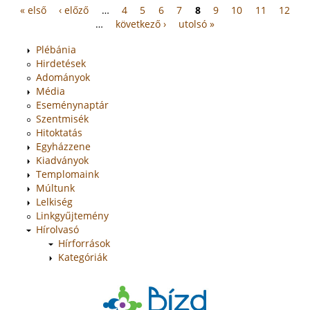
« első
‹ előző
…
4
5
6
7
8
9
10
11
12
Oldalak
…
következő ›
utolsó »
Plébánia
Hirdetések
Adományok
Média
Eseménynaptár
Szentmisék
Hitoktatás
Egyházzene
Kiadványok
Templomaink
Múltunk
Lelkiség
Linkgyűjtemény
Hírolvasó
Hírforrások
Kategóriák