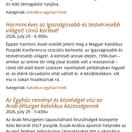
és lelki támogatást nyújtva.
Kategóriák:
Katolikus egyházi hírek
Harmincéves az Igazságosabb és testvériesebb
világot! című körlevél
2026, July 29 - 6:30du
Éppen harminc évvel ezelőtt jelent meg a Magyar Katolikus
Püspöki Konferencia szociális körlevele, az Igazságosabb és
testvériesebb világot!. A körlevél annak idején, 1996-ban –
amikor az online tér még jóval kisebb volt a mostaninál –
rövid idő alatt közel százezer nyomtatott példányban fogyott
el, és élénk társadalmi vitát váltott ki. A későbbiekben, sőt
ma is sokan hivatkoznak rá.
Kategóriák:
Katolikus egyházi hírek
Az Egyház reményt és közelséget visz az
Arab‑félsziget katolikus közösségeinek
2026, July 29 - 5:43du
Az Arab‑félszigeten tapasztalható feszültségek közepette
Aldo Berardi OSsT püspök, Észak‑Arábia apostoli helynöke az
év első felében lelkipásztori látogatásokat tett a vikariátus