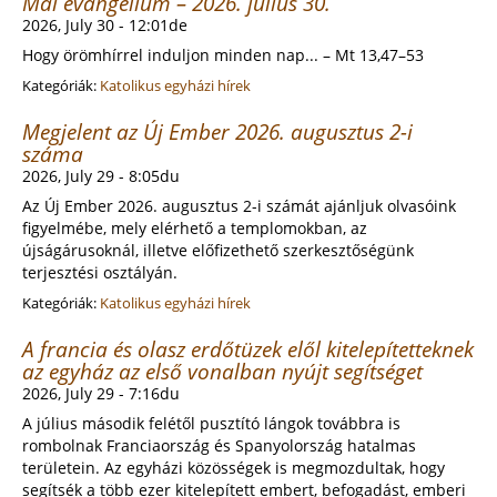
Mai evangélium – 2026. július 30.
2026, July 30 - 12:01de
Hogy örömhírrel induljon minden nap... – Mt 13,47–53
Kategóriák:
Katolikus egyházi hírek
Megjelent az Új Ember 2026. augusztus 2-i
száma
2026, July 29 - 8:05du
Az Új Ember 2026. augusztus 2-i számát ajánljuk olvasóink
figyelmébe, mely elérhető a templomokban, az
újságárusoknál, illetve előfizethető szerkesztőségünk
terjesztési osztályán.
Kategóriák:
Katolikus egyházi hírek
A francia és olasz erdőtüzek elől kitelepítetteknek
az egyház az első vonalban nyújt segítséget
2026, July 29 - 7:16du
A július második felétől pusztító lángok továbbra is
rombolnak Franciaország és Spanyolország hatalmas
területein. Az egyházi közösségek is megmozdultak, hogy
segítsék a több ezer kitelepített embert, befogadást, emberi