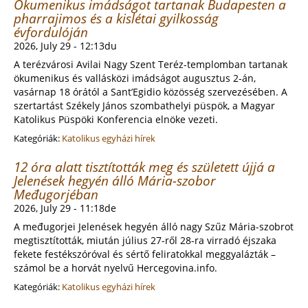
Ökumenikus imádságot tartanak Budapesten a
pharrajimos és a kislétai gyilkosság
évfordulóján
2026, July 29 - 12:13du
A terézvárosi Avilai Nagy Szent Teréz-templomban tartanak
ökumenikus és vallásközi imádságot augusztus 2-án,
vasárnap 18 órától a Sant’Egidio közösség szervezésében. A
szertartást Székely János szombathelyi püspök, a Magyar
Katolikus Püspöki Konferencia elnöke vezeti.
Kategóriák:
Katolikus egyházi hírek
12 óra alatt tisztították meg és született újjá a
Jelenések hegyén álló Mária-szobor
Međugorjéban
2026, July 29 - 11:18de
A međugorjei Jelenések hegyén álló nagy Szűz Mária-szobrot
megtisztították, miután július 27-ről 28-ra virradó éjszaka
fekete festékszóróval és sértő feliratokkal meggyalázták –
számol be a horvát nyelvű Hercegovina.info.
Kategóriák:
Katolikus egyházi hírek