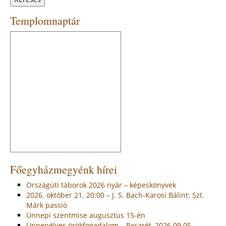
Templomnaptár
Főegyházmegyénk hírei
Országúti táborok 2026 nyár – képeskönyvek
2026. október 21. 20:00 – J. S. Bach-Karosi Bálint: Szt.
Márk passió
Ünnepi szentmise augusztus 15-én
Ünnepélyes örökfogadalom – Pasarét, 2026.09.05.