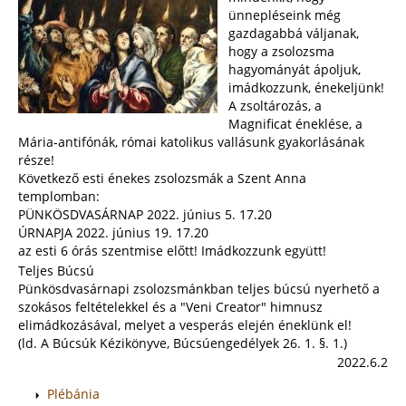
ünnepléseink még
gazdagabbá váljanak,
hogy a zsolozsma
hagyományát ápoljuk,
imádkozzunk, énekeljünk!
A zsoltározás, a
Magnificat éneklése, a
Mária-antifónák, római katolikus vallásunk gyakorlásának
része!
Következő esti énekes zsolozsmák a Szent Anna
templomban:
PÜNKÖSDVASÁRNAP 2022. június 5. 17.20
ÚRNAPJA 2022. június 19. 17.20
az esti 6 órás szentmise előtt! Imádkozzunk együtt!
Teljes Búcsú
Pünkösdvasárnapi zsolozsmánkban teljes búcsú nyerhető a
szokásos feltételekkel és a "Veni Creator" himnusz
elimádkozásával, melyet a vesperás elején éneklünk el!
(ld. A Búcsúk Kézikönyve, Búcsúengedélyek 26. 1. §. 1.)
2022.6.2
Plébánia