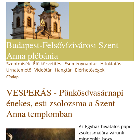
Jump
to
navigation
Budapest-Felsővízivárosi Szent
Anna plébánia
Back
Szentmisék
Élő közvetítés
Eseménynaptár
Hitoktatás
Main
to
Urnatemető
Videótár
Hangtár
Elérhetőségek
top
menu
Címlap
You
Back
VESPERÁS - Pünkösdvasárnapi
to
are
top
here
énekes, esti zsolozsma a Szent
Anna templomban
Az Egyház hivatalos papi
zsolozsmájára várunk
mindenkit, hogy