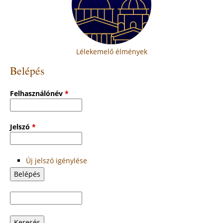
Lélekemelő élmények
Belépés
Felhasználónév
*
Jelszó
*
Új jelszó igénylése
Keresés
Keresés
űrlap