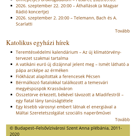
2026. szeptember 22. 20:00 – Áthallások (a Magyar
Rádió koncertje)
2026. szeptember 2. 20:00 – Telemann, Bach és A.
Scarlatti
Tovább
Katolikus egyházi hírek
Teremtésvédelmi kalendárium – Az új klímatörvény-
tervezet szakmai tartalma
A vatikáni euró új dizájnnal jelent meg – Ismét látható a
pápa arcképe az érméken
Fiókházat alapítottak a ferencesek Pécsen
Bérmálkozó fiatalokkal találkozott a temesvári
megyéspüspök Krassóváron
Összetörve érkezett, békével távozott a Mladifestről –
egy fiatal lány tanúságtétele
Egy kisebb városnyi embert látnak el energiával a
Máltai Szeretetszolgálat szociális naperőművei
Tovább
© Budapest–Felsővízivárosi Szent Anna plébánia, 2011-
2020