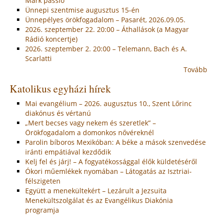
Márk passió
Ünnepi szentmise augusztus 15-én
Ünnepélyes örökfogadalom – Pasarét, 2026.09.05.
2026. szeptember 22. 20:00 – Áthallások (a Magyar
Rádió koncertje)
2026. szeptember 2. 20:00 – Telemann, Bach és A.
Scarlatti
Tovább
Katolikus egyházi hírek
Mai evangélium – 2026. augusztus 10., Szent Lőrinc
diakónus és vértanú
„Mert becses vagy nekem és szeretlek” –
Örökfogadalom a domonkos nővéreknél
Parolin bíboros Mexikóban: A béke a mások szenvedése
iránti empátiával kezdődik
Kelj fel és járj! – A fogyatékossággal élők küldetéséről
Ókori műemlékek nyomában – Látogatás az Isztriai-
félszigeten
Együtt a menekültekért – Lezárult a Jezsuita
Menekültszolgálat és az Evangélikus Diakónia
programja