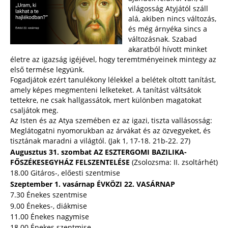
világosság Atyjától száll
alá, akiben nincs változás,
és még árnyéka sincs a
változásnak. Szabad
akaratból hívott minket
életre az igazság igéjével, hogy teremtményeinek mintegy az
első termése legyünk.
Fogadjátok ezért tanulékony lélekkel a belétek oltott tanítást,
amely képes megmenteni lelketeket. A tanítást váltsátok
tettekre, ne csak hallgassátok, mert különben magatokat
csaljátok meg.
Az Isten és az Atya szemében ez az igazi, tiszta vallásosság:
Meglátogatni nyomorukban az árvákat és az özvegyeket, és
tisztának maradni a világtól. (Jak 1, 17-18. 21b-22. 27)
Augusztus 31. szombat AZ ESZTERGOMI BAZILIKA-
FŐSZÉKESEGYHÁZ FELSZENTELÉSE
(Zsolozsma: II. zsoltárhét)
18.00 Gitáros-, előesti szentmise
Szeptember 1. vasárnap ÉVKÖZI 22. VASÁRNAP
7.30 Énekes szentmise
9.00 Énekes-, diákmise
11.00 Énekes nagymise
18.00 Énekes szentmise