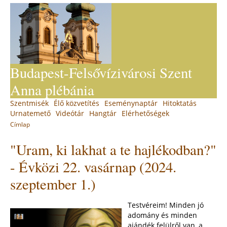
Jump
to
navigation
Budapest-Felsővízivárosi Szent
Anna plébánia
Back
Szentmisék
Élő közvetítés
Eseménynaptár
Hitoktatás
Main
to
Urnatemető
Videótár
Hangtár
Elérhetőségek
top
menu
Címlap
You
Back
"Uram, ki lakhat a te hajlékodban?"
to
are
top
here
- Évközi 22. vasárnap (2024.
szeptember 1.)
Testvéreim! Minden jó
adomány és minden
ajándék felülről van, a