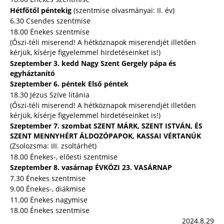
Hétfőtől péntekig
(szentmise olvasmányai: II. év)
6.30 Csendes szentmise
18.00 Énekes szentmise
(Őszi-téli miserend! A hétköznapok miserendjét illetően
kérjük, kísérje figyelemmel hirdetéseinket is!)
Szeptember 3. kedd Nagy Szent Gergely pápa és
egyháztanító
Szeptember 6. péntek Első péntek
18.30 Jézus Szíve litánia
(Őszi-téli miserend! A hétköznapok miserendjét illetően
kérjük, kísérje figyelemmel hirdetéseinket is!)
Szeptember 7. szombat SZENT MÁRK, SZENT ISTVÁN, ÉS
SZENT MENNYHÉRT ÁLDOZÓPAPOK, KASSAI VÉRTANÚK
(Zsolozsma: III. zsoltárhét)
18.00 Énekes-, előesti szentmise
Szeptember 8. vasárnap ÉVKÖZI 23. VASÁRNAP
7.30 Énekes szentmise
9.00 Énekes-, diákmise
11.00 Énekes nagymise
18.00 Énekes szentmise
2024.8.29