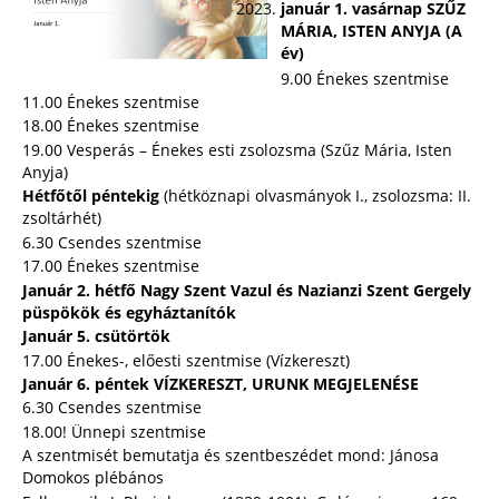
január 1. vasárnap SZŰZ
MÁRIA, ISTEN ANYJA (A
év)
9.00 Énekes szentmise
11.00 Énekes szentmise
18.00 Énekes szentmise
19.00 Vesperás – Énekes esti zsolozsma (Szűz Mária, Isten
Anyja)
Hétfőtől péntekig
(hétköznapi olvasmányok I., zsolozsma: II.
zsoltárhét)
6.30 Csendes szentmise
17.00 Énekes szentmise
Január 2. hétfő Nagy Szent Vazul és Nazianzi Szent Gergely
püspökök és egyháztanítók
Január 5. csütörtök
17.00 Énekes-, előesti szentmise (Vízkereszt)
Január 6. péntek VÍZKERESZT, URUNK MEGJELENÉSE
6.30 Csendes szentmise
18.00! Ünnepi szentmise
A szentmisét bemutatja és szentbeszédet mond: Jánosa
Domokos plébános