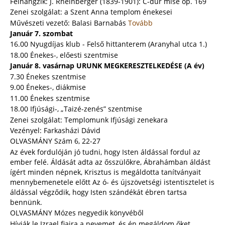
Felhangzik: J. Rheinberger (1839-1901): C-dúr mise op. 169
Zenei szolgálat: a Szent Anna templom énekesei
Művészeti vezető: Balasi Barnabás
Tovább
Január 7. szombat
16.00 Nyugdíjas klub - Felső hittanterem (Aranyhal utca 1.)
18.00 Énekes-, előesti szentmise
Január 8. vasárnap URUNK MEGKERESZTELKEDÉSE (A év)
7.30 Énekes szentmise
9.00 Énekes-, diákmise
11.00 Énekes szentmise
18.00 Ifjúsági-, „Taizé-zenés” szentmise
Zenei szolgálat: Templomunk Ifjúsági zenekara
Vezényel: Farkasházi Dávid
OLVASMÁNY Szám 6, 22-27
Az évek fordulóján jó tudni, hogy Isten áldással fordul az
ember felé. Áldását adta az ősszülőkre, Ábrahámban áldást
ígért minden népnek, Krisztus is megáldotta tanítványait
mennybemenetele előtt Az ó- és újszövetségi istentisztelet is
áldással végződik, hogy Isten szándékát ébren tartsa
bennünk.
OLVASMÁNY Mózes negyedik könyvéből
Hívják le Izrael fiaira a nevemet, és én megáldom őket.