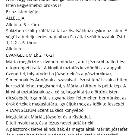
Isten kegyelméből örökös is.
Ez az Isten igéje.
ALLELUJA
Alleluja. 6. szám.
Sokízben szólt prófétái által az ősatyákhoz egykor az Isten: *
végül a beteljesedés napjaiban Fia által szólt hozzánk. Zsid
1, 1-2 -- 6. tónus.
Alleluja.
EVANGÉLIUM Lk 2, 16-21
Mária megőrizte szívében mindazt, amit Jézusról hallott és
eltöprengett rajta. A kinyilatkoztatás kezdődött az angyali
üzenettel, folytatódott a Józsefnek és a pásztoroknak,
Simeonnak és Annának a szavaival. Jézust tehát csak a hiten
keresztül lehet megismerni, s Mária a hitben is példakép. A
kinyilatkoztatásnak az a célja, hogy kitárja előttünk Isten
dicsőségét, irgalmát, s ugyanakkor felemeljen bennünket az
örök értékek magaslatára. Így éljük meg az idők te fességét
+ EVANGÉLIUM Szent Lukács könyvéből
Megtalálták Máriát, Józsefet és a Kisdedet...
Eltelt nyolc nap, és a Jézus nevet adták neki.
A pásztorok sietve elindultak, és megtalálták Máriát, Józsefet