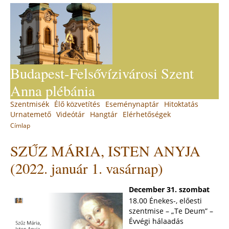
Jump
to
navigation
Budapest-Felsővízivárosi Szent
Anna plébánia
Back
Szentmisék
Élő közvetítés
Eseménynaptár
Hitoktatás
Main
to
Urnatemető
Videótár
Hangtár
Elérhetőségek
top
menu
Címlap
You
Back
SZŰZ MÁRIA, ISTEN ANYJA
to
are
top
here
(2022. január 1. vasárnap)
December 31. szombat
18.00 Énekes-, előesti
szentmise – „Te Deum” –
Évvégi hálaadás