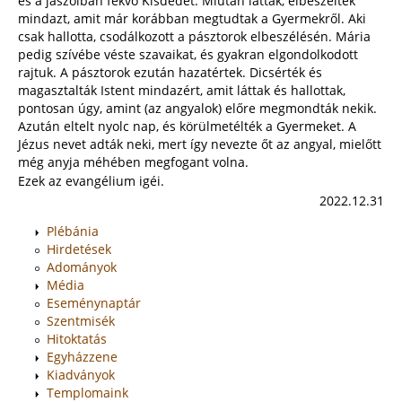
és a jászolban fekvő Kisdedet. Miután látták, elbeszélték
mindazt, amit már korábban megtudtak a Gyermekről. Aki
csak hallotta, csodálkozott a pásztorok elbeszélésén. Mária
pedig szívébe véste szavaikat, és gyakran elgondolkodott
rajtuk. A pásztorok ezután hazatértek. Dicsérték és
magasztalták Istent mindazért, amit láttak és hallottak,
pontosan úgy, amint (az angyalok) előre megmondták nekik.
Azután eltelt nyolc nap, és körülmetélték a Gyermeket. A
Jézus nevet adták neki, mert így nevezte őt az angyal, mielőtt
még anyja méhében megfogant volna.
Ezek az evangélium igéi.
2022.12.31
Plébánia
Hirdetések
Adományok
Média
Eseménynaptár
Szentmisék
Hitoktatás
Egyházzene
Kiadványok
Templomaink