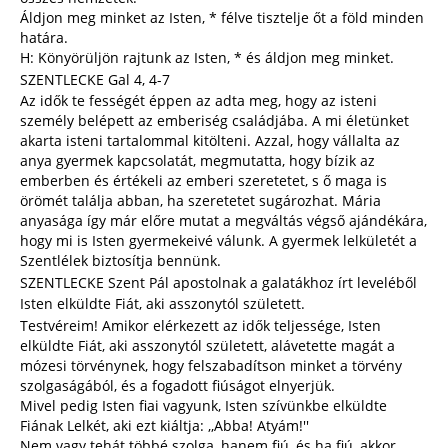
Áldjon meg minket az Isten, * félve tisztelje őt a föld minden
határa.
H: Könyörüljön rajtunk az Isten, * és áldjon meg minket.
SZENTLECKE Gal 4, 4-7
Az idők te fességét éppen az adta meg, hogy az isteni
személy belépett az emberiség családjába. A mi életünket
akarta isteni tartalommal kitölteni. Azzal, hogy vállalta az
anya gyermek kapcsolatát, megmutatta, hogy bízik az
emberben és értékeli az emberi szeretetet, s ő maga is
örömét találja abban, ha szeretetet sugározhat. Mária
anyasága így már előre mutat a megváltás végső ajándékára,
hogy mi is Isten gyermekeivé válunk. A gyermek lelkületét a
Szentlélek biztosítja bennünk.
SZENTLECKE Szent Pál apostolnak a galatákhoz írt leveléből
Isten elküldte Fiát, aki asszonytól született.
Testvéreim! Amikor elérkezett az idők teljessége, Isten
elküldte Fiát, aki asszonytól született, alávetette magát a
mózesi törvénynek, hogy felszabadítson minket a törvény
szolgaságából, és a fogadott fiúságot elnyerjük.
Mivel pedig Isten fiai vagyunk, Isten szívünkbe elküldte
Fiának Lelkét, aki ezt kiáltja: ,,Abba! Atyám!''
Nem vagy tehát többé szolga, hanem fiú, és ha fiú, akkor