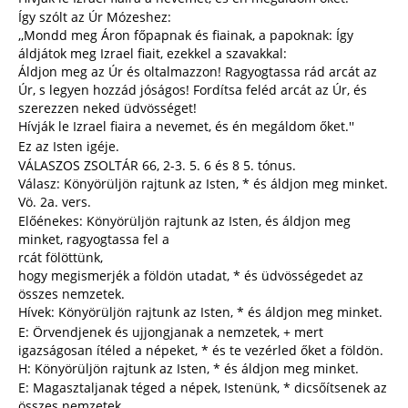
Így szólt az Úr Mózeshez:
,,Mondd meg Áron főpapnak és fiainak, a papoknak: Így
áldjátok meg Izrael fiait, ezekkel a szavakkal:
Áldjon meg az Úr és oltalmazzon! Ragyogtassa rád arcát az
Úr, s legyen hozzád jóságos! Fordítsa feléd arcát az Úr, és
szerezzen neked üdvösséget!
Hívják le Izrael fiaira a nevemet, és én megáldom őket.''
Ez az Isten igéje.
VÁLASZOS ZSOLTÁR 66, 2-3. 5. 6 és 8 5. tónus.
Válasz: Könyörüljön rajtunk az Isten, * és áldjon meg minket.
Vö. 2a. vers.
Előénekes: Könyörüljön rajtunk az Isten, és áldjon meg
minket, ragyogtassa fel a
rcát fölöttünk,
hogy megismerjék a földön utadat, * és üdvösségedet az
összes nemzetek.
Hívek: Könyörüljön rajtunk az Isten, * és áldjon meg minket.
E: Örvendjenek és ujjongjanak a nemzetek, + mert
igazságosan ítéled a népeket, * és te vezérled őket a földön.
H: Könyörüljön rajtunk az Isten, * és áldjon meg minket.
E: Magasztaljanak téged a népek, Istenünk, * dicsőítsenek az
összes nemzetek.