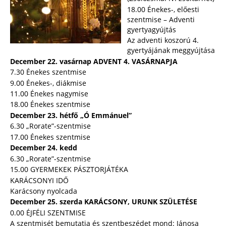
18.00 Énekes-, előesti
szentmise – Adventi
gyertyagyújtás
Az adventi koszorú 4.
gyertyájának meggyújtása
December 22. vasárnap ADVENT 4. VASÁRNAPJA
7.30 Énekes szentmise
9.00 Énekes-, diákmise
11.00 Énekes nagymise
18.00 Énekes szentmise
December 23. hétfő „Ó Emmánuel”
6.30 „Rorate”-szentmise
17.00 Énekes szentmise
December 24. kedd
6.30 „Rorate”-szentmise
15.00 GYERMEKEK PÁSZTORJÁTÉKA
KARÁCSONYI IDŐ
Karácsony nyolcada
December 25. szerda KARÁCSONY, URUNK SZÜLETÉSE
0.00 ÉJFÉLI SZENTMISE
A szentmisét bemutatja és szentbeszédet mond: Jánosa