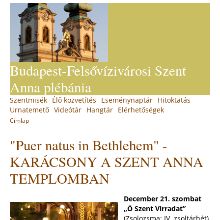
Jump
to
navigation
Budapest-Felsővízivárosi Szent
Anna plébánia
Back
Szentmisék
Élő közvetítés
Eseménynaptár
Hitoktatás
Main
to
Urnatemető
Videótár
Hangtár
Elérhetőségek
top
menu
Címlap
You
Back
"Puer natus in Bethlehem" -
to
are
top
here
KARÁCSONY A SZENT ANNA
TEMPLOMBAN
December 21. szombat
„Ó Szent Virradat”
(Zsolozsma: IV. zsoltárhét)