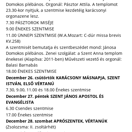
Domokos plébános. Orgonál: Pásztor Attila. A templomot
23.30-kor nyitjuk, a szentmise kezdetéig karácsonyi
orgonazene lesz.
7.30 PÁSZTOROK MISÉJE
9.00 ÉNEKES SZENTMISE
11.00 ÜNNEPI SZENTMISE (W.A.Mozart: C-dúr missa brevis
KV.258)
A szentmisét bemutatja és szentbeszédet mond: Jánosa
Domokos plébános. Zenei szolgálat: a Szent Anna templom
énekesei (Alapítva: 2011-ben) Művészeti vezető és orgonál:
Balasi Barnabás
18.00 ÉNEKES SZENTMISE
December 26. csütörtök KARÁCSONY MÁSNAPJA, SZENT
ISTVÁN, ELSŐ VÉRTANÚ
7.30, 9.00, 11.00 és 18.00 Énekes szentmise
December 27. péntek SZENT JÁNOS APOSTOL ÉS
EVANGÉLISTA
6.30 Csendes szentmise
17.00 Énekes szentmise
December 28. szombat APRÓSZENTEK, VÉRTANÚK
(Zsolozsma: II. zsoltárhét)