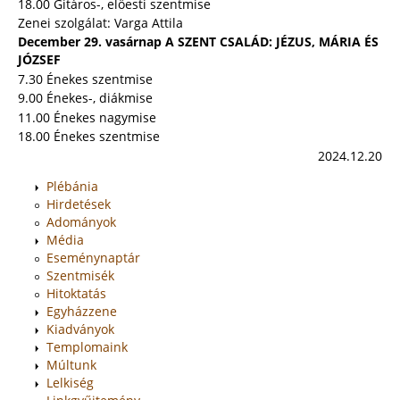
18.00 Gitáros-, előesti szentmise
Zenei szolgálat: Varga Attila
December 29. vasárnap A SZENT CSALÁD: JÉZUS, MÁRIA ÉS
JÓZSEF
7.30 Énekes szentmise
9.00 Énekes-, diákmise
11.00 Énekes nagymise
18.00 Énekes szentmise
2024.12.20
Plébánia
Hirdetések
Adományok
Média
Eseménynaptár
Szentmisék
Hitoktatás
Egyházzene
Kiadványok
Templomaink
Múltunk
Lelkiség