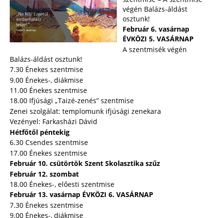
végén Balázs-áldást
osztunk!
Február 6. vasárnap
ÉVKÖZI 5. VASÁRNAP
A szentmisék végén
Balázs-áldást osztunk!
7.30 Énekes szentmise
9.00 Énekes-, diákmise
11.00 Énekes szentmise
18.00 Ifjúsági „Taizé-zenés” szentmise
Zenei szolgálat: templomunk ifjúsági zenekara
Vezényel: Farkasházi Dávid
Hétfőtől péntekig
6.30 Csendes szentmise
17.00 Énekes szentmise
Február 10. csütörtök Szent Skolasztika szűz
Február 12. szombat
18.00 Énekes-, előesti szentmise
Február 13. vasárnap ÉVKÖZI 6. VASÁRNAP
7.30 Énekes szentmise
9.00 Énekes-, diákmise