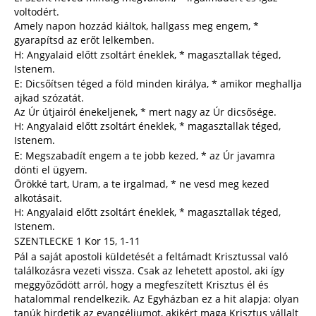
voltodért.
Amely napon hozzád kiáltok, hallgass meg engem, *
gyarapítsd az erőt lelkemben.
H: Angyalaid előtt zsoltárt éneklek, * magasztallak téged,
Istenem.
E: Dicsőítsen téged a föld minden királya, * amikor meghallja
ajkad szózatát.
Az Úr útjairól énekeljenek, * mert nagy az Úr dicsősége.
H: Angyalaid előtt zsoltárt éneklek, * magasztallak téged,
Istenem.
E: Megszabadít engem a te jobb kezed, * az Úr javamra
dönti el ügyem.
Örökké tart, Uram, a te irgalmad, * ne vesd meg kezed
alkotásait.
H: Angyalaid előtt zsoltárt éneklek, * magasztallak téged,
Istenem.
SZENTLECKE 1 Kor 15, 1-11
Pál a saját apostoli küldetését a feltámadt Krisztussal való
találkozásra vezeti vissza. Csak az lehetett apostol, aki így
meggyőződött arról, hogy a megfeszített Krisztus él és
hatalommal rendelkezik. Az Egyházban ez a hit alapja: olyan
tanúk hirdetik az evangéliumot, akikért maga Krisztus vállalt