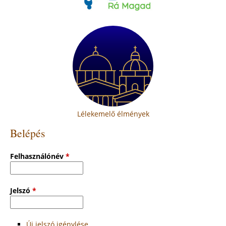
Lélekemelő élmények
Belépés
Felhasználónév
*
Jelszó
*
Új jelszó igénylése