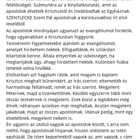
felelősséget. Számunkra az a kinyilatkoztatás, amit az
apostolok átvettek Krisztustól és továbbadtak az Egyháznak.
SZENTLECKE Szent Pál apostolnak a korintusiakhoz írt első
leveléből
Az apostolok mindnyájan ugyanazt az evangéliumot hirdetik,
hogy ugyanabban a Krisztusban higgyünk.
Testvéreim! Figyelmetekbe ajánlom az evangéliumot,
amelyet hirdettem nektek. Elfogadtátok, és szilárdan
kitartotok benne. Általa elnyeritek az üdvösséget, ha
megtartjátok úgy, ahogy hirdettem nektek. Különben hiába
lettetek volna hívőkké.
Elsősorban azt hagytam rátok, amit magam is kaptam:
Krisztus meghalt bűneinkért, az Írás szerint; eltemették és
harmadnap feltámadt, ismét az Írás szerint. Megjelent
Péternek, majd a tizenkettőnek. Később egyszerre több mint
ötszáz testvérnek is megjelent. Ezek közül a legtöbben még
élnek, néhányan azonban már meghaltak. Azután megjelent
Jakabnak, majd az összes apostolnak. Utánuk pedig, mint egy
elvetéltnek, megjelent nekem is.
Én ugyanis az utolsó vagyok az apostolok között, s arra sem
méltó, hogy apostolnak hívjanak, hiszen üldöztem az Isten
egyházát. De Isten kegyelméből vagyok az, ami vagyok, s rám