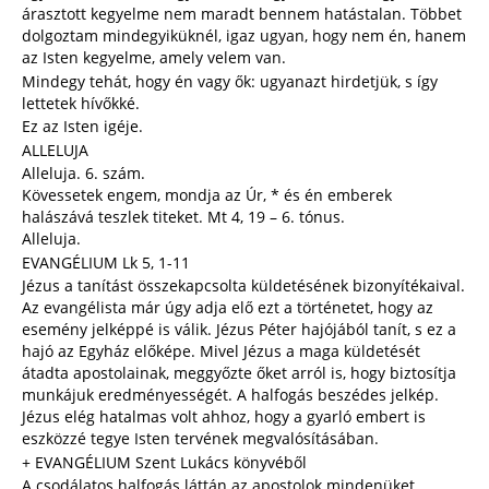
árasztott kegyelme nem maradt bennem hatástalan. Többet
dolgoztam mindegyiküknél, igaz ugyan, hogy nem én, hanem
az Isten kegyelme, amely velem van.
Mindegy tehát, hogy én vagy ők: ugyanazt hirdetjük, s így
lettetek hívőkké.
Ez az Isten igéje.
ALLELUJA
Alleluja. 6. szám.
Kövessetek engem, mondja az Úr, * és én emberek
halászává teszlek titeket. Mt 4, 19 – 6. tónus.
Alleluja.
EVANGÉLIUM Lk 5, 1-11
Jézus a tanítást összekapcsolta küldetésének bizonyítékaival.
Az evangélista már úgy adja elő ezt a történetet, hogy az
esemény jelképpé is válik. Jézus Péter hajójából tanít, s ez a
hajó az Egyház előképe. Mivel Jézus a maga küldetését
átadta apostolainak, meggyőzte őket arról is, hogy biztosítja
munkájuk eredményességét. A halfogás beszédes jelkép.
Jézus elég hatalmas volt ahhoz, hogy a gyarló embert is
eszközzé tegye Isten tervének megvalósításában.
+ EVANGÉLIUM Szent Lukács könyvéből
A csodálatos halfogás láttán az apostolok mindenüket