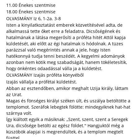
11.00 Énekes szentmise
18.00 Énekes szentmise
OLVASMÁNY Iz 6, 1-2a. 3-8
Isten a kinyilatkoztatást emberek közvetítésével adta, de
alkalmassá tette őket erre a feladatra. Dicsőségének és
hatalmának a látása megerősíti a próféta hitét Attól kapja
küldetését, aki előtt az égi hatalmak is hódolnak. A tüzes
parázzsal való megérintés annak a jele, hogy Isten
hatékonnyá tudja tenni beszédét. A kegyelmi adományok
azonban nem kötik meg szabadságát, hanem tökéletesítik,
hogy önkéntes odaadással válla ja a küldetést.
OLVASMÁNY Izajás próféta könyvéből
Izajás vállalja a prófétai küldetést.
Abban az esztendőben, amikor meghalt Uzija király, láttam
az Urat.
Magas és fönséges királyi széken ült, és uszálya betöltötte a
templomot. Szeráfok lebegtek fölötte: mindegyiknek hat-hat
szárnya volt.
Így kiáltott egyik a másiknak: ,,Szent, szent, szent a Seregek
Ura, dicsősége betölti az egész földet.'' Hangjuktól még a
küszöbök alapjai is megrendültek, és a templom megtelt
füsttel.