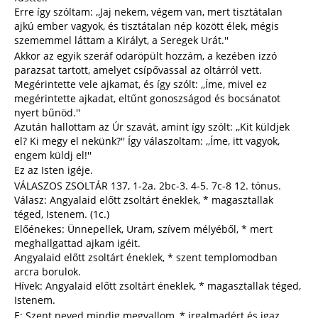
Erre így szóltam: ,,Jaj nekem, végem van, mert tisztátalan
ajkú ember vagyok, és tisztátalan nép között élek, mégis
szememmel láttam a Királyt, a Seregek Urát.''
Akkor az egyik szeráf odaröpült hozzám, a kezében izzó
parazsat tartott, amelyet csípővassal az oltárról vett.
Megérintette vele ajkamat, és így szólt: ,,Íme, mivel ez
megérintette ajkadat, eltűnt gonoszságod és bocsánatot
nyert bűnöd.''
Azután hallottam az Úr szavát, amint így szólt: ,,Kit küldjek
el? Ki megy el nekünk?'' Így válaszoltam: ,,Íme, itt vagyok,
engem küldj el!''
Ez az Isten igéje.
VÁLASZOS ZSOLTÁR 137, 1-2a. 2bc-3. 4-5. 7c-8 12. tónus.
Válasz: Angyalaid előtt zsoltárt éneklek, * magasztallak
téged, Istenem. (1c.)
Előénekes: Ünnepellek, Uram, szívem mélyéből, * mert
meghallgattad ajkam igéit.
Angyalaid előtt zsoltárt éneklek, * szent templomodban
arcra borulok.
Hívek: Angyalaid előtt zsoltárt éneklek, * magasztallak téged,
Istenem.
E: Szent neved mindig megvallom, * irgalmadért és igaz