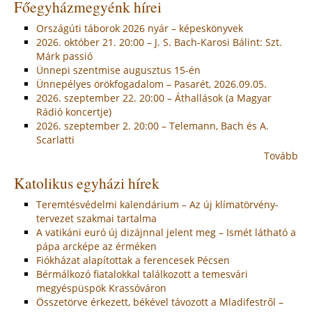
Főegyházmegyénk hírei
Országúti táborok 2026 nyár – képeskönyvek
2026. október 21. 20:00 – J. S. Bach-Karosi Bálint: Szt.
Márk passió
Ünnepi szentmise augusztus 15-én
Ünnepélyes örökfogadalom – Pasarét, 2026.09.05.
2026. szeptember 22. 20:00 – Áthallások (a Magyar
Rádió koncertje)
2026. szeptember 2. 20:00 – Telemann, Bach és A.
Scarlatti
Tovább
Katolikus egyházi hírek
Teremtésvédelmi kalendárium – Az új klímatörvény-
tervezet szakmai tartalma
A vatikáni euró új dizájnnal jelent meg – Ismét látható a
pápa arcképe az érméken
Fiókházat alapítottak a ferencesek Pécsen
Bérmálkozó fiatalokkal találkozott a temesvári
megyéspüspök Krassóváron
Összetörve érkezett, békével távozott a Mladifestről –