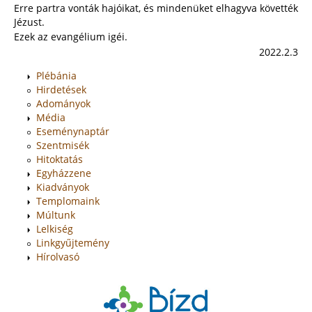
Erre partra vonták hajóikat, és mindenüket elhagyva követték
Jézust.
Ezek az evangélium igéi.
2022.2.3
Plébánia
Hirdetések
Adományok
Média
Eseménynaptár
Szentmisék
Hitoktatás
Egyházzene
Kiadványok
Templomaink
Múltunk
Lelkiség
Linkgyűjtemény
Hírolvasó