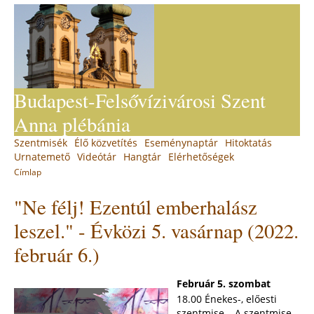
Jump
to
navigation
Budapest-Felsővízivárosi Szent
Anna plébánia
Back
Szentmisék
Élő közvetítés
Eseménynaptár
Hitoktatás
Main
to
Urnatemető
Videótár
Hangtár
Elérhetőségek
top
menu
Címlap
You
Back
"Ne félj! Ezentúl emberhalász
to
are
top
here
leszel." - Évközi 5. vasárnap (2022.
február 6.)
Február 5. szombat
18.00 Énekes-, előesti
szentmise – A szentmise