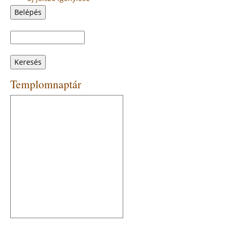
Keresés
Keresés
űrlap
Templomnaptár