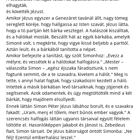
elhagyták,
és követték Jézust.
Amikor Jézus egyszer a Genezáret tavánál állt, nagy tömeg
sereglett köréje, hogy hallgassa az Isten szavát. Jézus látta,
hogy a tó partján két bárka vesztegel. A halászok kiszálltak,
és a hálóikat mosták. Beszállt hát az egyik bárkába, amelyik
Simoné volt, s megkérte, hogy vigye kissé beljebb a parttól.
Aztán leült, és a bárkából tanította a népet.
Amikor befejezte a tanítást, így szólt Simonhoz: ,,Evezz a
mélyre, és vessétek ki a hálótokat halfogásra.'' ,,Mester –
válaszolta Simon – ,,egész éjszaka fáradoztunk, s nem
fogtunk semmit, de a te szavadra, kivetem a hálót.'' Meg is
tette, s annyi halat fogtak, hogy szakadozni kezdett a háló.
Intettek a másik bárkában levő társaiknak, hogy jöjjenek és
segítsenek. Azok odamentek, és úgy megtöltötték mind a két
bárkát, hogy majdnem elsüllyedt.
Ennek láttán Simon Péter Jézus lábához borult, és e szavakra
fakadt: ,,Uram, menj el tőlem, mert bűnös ember vagyok.'' A
szerencsés halfogás láttán ugyanis társaival együtt félelem
töltötte el. Hasonlóképpen Jakabot és Jánost is, Zebedeus
fiait, Simon társait. De Jézus bátorságot öntött Simonba: ,,Ne
félj! Ezentúl emberhalász leszel.''