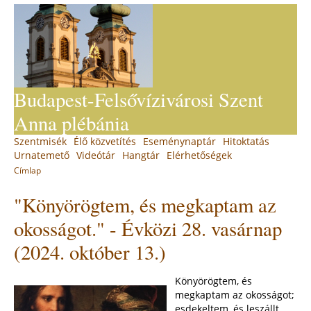
Jump
to
navigation
Budapest-Felsővízivárosi Szent
Anna plébánia
Back
Szentmisék
Élő közvetítés
Eseménynaptár
Hitoktatás
Main
to
Urnatemető
Videótár
Hangtár
Elérhetőségek
top
menu
Címlap
You
Back
"Könyörögtem, és megkaptam az
to
are
top
here
okosságot." - Évközi 28. vasárnap
(2024. október 13.)
Könyörögtem, és
megkaptam az okosságot;
esdekeltem, és leszállt