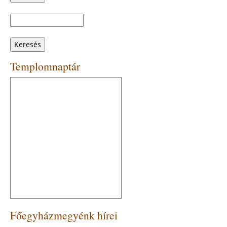
Keresés
Keresés
űrlap
Templomnaptár
Főegyházmegyénk hírei