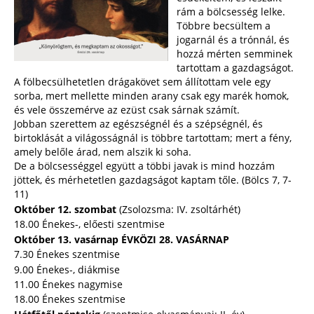
rám a bölcsesség lelke.
Többre becsültem a
jogarnál és a trónnál, és
hozzá mérten semminek
tartottam a gazdagságot.
A fölbecsülhetetlen drágakövet sem állítottam vele egy
sorba, mert mellette minden arany csak egy marék homok,
és vele összemérve az ezüst csak sárnak számít.
Jobban szerettem az egészségnél és a szépségnél, és
birtoklását a világosságnál is többre tartottam; mert a fény,
amely belőle árad, nem alszik ki soha.
De a bölcsességgel együtt a többi javak is mind hozzám
jöttek, és mérhetetlen gazdagságot kaptam tőle. (Bölcs 7, 7-
11)
Október 12. szombat
(Zsolozsma: IV. zsoltárhét)
18.00 Énekes-, előesti szentmise
Október 13. vasárnap ÉVKÖZI 28. VASÁRNAP
7.30 Énekes szentmise
9.00 Énekes-, diákmise
11.00 Énekes nagymise
18.00 Énekes szentmise