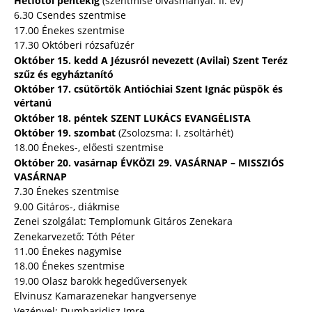
Hétfőtől péntekig
(szentmise olvasmányai: II. év)
6.30 Csendes szentmise
17.00 Énekes szentmise
17.30 Októberi rózsafüzér
Október 15. kedd A Jézusról nevezett (Avilai) Szent Teréz
szűz és egyháztanító
Október 17. csütörtök Antióchiai Szent Ignác püspök és
vértanú
Október 18. péntek SZENT LUKÁCS EVANGÉLISTA
Október 19. szombat
(Zsolozsma: I. zsoltárhét)
18.00 Énekes-, előesti szentmise
Október 20. vasárnap ÉVKÖZI 29. VASÁRNAP – MISSZIÓS
VASÁRNAP
7.30 Énekes szentmise
9.00 Gitáros-, diákmise
Zenei szolgálat: Templomunk Gitáros Zenekara
Zenekarvezető: Tóth Péter
11.00 Énekes nagymise
18.00 Énekes szentmise
19.00 Olasz barokk hegedűversenyek
Elvinusz Kamarazenekar hangversenye
Vezényel: Dumbaridisz Imre