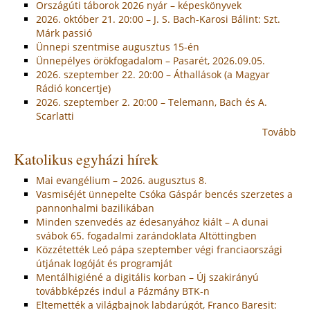
Országúti táborok 2026 nyár – képeskönyvek
2026. október 21. 20:00 – J. S. Bach-Karosi Bálint: Szt.
Márk passió
Ünnepi szentmise augusztus 15-én
Ünnepélyes örökfogadalom – Pasarét, 2026.09.05.
2026. szeptember 22. 20:00 – Áthallások (a Magyar
Rádió koncertje)
2026. szeptember 2. 20:00 – Telemann, Bach és A.
Scarlatti
Tovább
Katolikus egyházi hírek
Mai evangélium – 2026. augusztus 8.
Vasmiséjét ünnepelte Csóka Gáspár bencés szerzetes a
pannonhalmi bazilikában
Minden szenvedés az édesanyához kiált – A dunai
svábok 65. fogadalmi zarándoklata Altöttingben
Közzétették Leó pápa szeptember végi franciaországi
útjának logóját és programját
Mentálhigiéné a digitális korban – Új szakirányú
továbbképzés indul a Pázmány BTK-n
Eltemették a világbajnok labdarúgót, Franco Baresit: