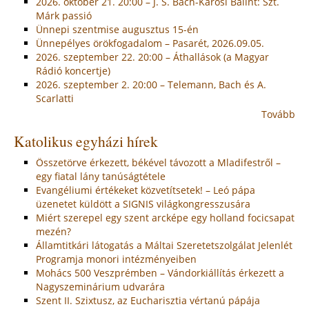
2026. október 21. 20:00 – J. S. Bach-Karosi Bálint: Szt.
Márk passió
Ünnepi szentmise augusztus 15-én
Ünnepélyes örökfogadalom – Pasarét, 2026.09.05.
2026. szeptember 22. 20:00 – Áthallások (a Magyar
Rádió koncertje)
2026. szeptember 2. 20:00 – Telemann, Bach és A.
Scarlatti
Tovább
Katolikus egyházi hírek
Összetörve érkezett, békével távozott a Mladifestről –
egy fiatal lány tanúságtétele
Evangéliumi értékeket közvetítsetek! – Leó pápa
üzenetet küldött a SIGNIS világkongresszusára
Miért szerepel egy szent arcképe egy holland focicsapat
mezén?
Államtitkári látogatás a Máltai Szeretetszolgálat Jelenlét
Programja monori intézményeiben
Mohács 500 Veszprémben – Vándorkiállítás érkezett a
Nagyszeminárium udvarára
Szent II. Szixtusz, az Eucharisztia vértanú pápája