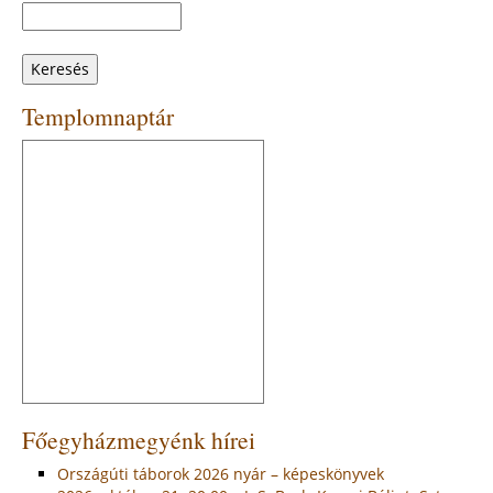
Keresés
Keresés
űrlap
Templomnaptár
Főegyházmegyénk hírei
Országúti táborok 2026 nyár – képeskönyvek