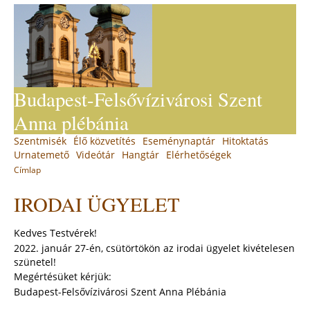
Jump
to
navigation
Budapest-Felsővízivárosi Szent
Anna plébánia
Back
Szentmisék
Élő közvetítés
Eseménynaptár
Hitoktatás
Main
to
Urnatemető
Videótár
Hangtár
Elérhetőségek
top
menu
Címlap
You
Back
IRODAI ÜGYELET
to
are
top
here
Kedves Testvérek!
2022. január 27-én, csütörtökön az irodai ügyelet kivételesen
szünetel!
Megértésüket kérjük:
Budapest-Felsővízivárosi Szent Anna Plébánia