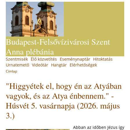
Jump
to
navigation
Budapest-Felsővízivárosi Szent
Anna plébánia
Back
Szentmisék
Élő közvetítés
Eseménynaptár
Hitoktatás
Main
to
Urnatemető
Videótár
Hangtár
Elérhetőségek
top
menu
Címlap
You
Back
"Higgyétek el, hogy én az Atyában
to
are
top
here
vagyok, és az Atya énbennem." -
Húsvét 5. vasárnapja (2026. május
3.)
Abban az időben Jézus így