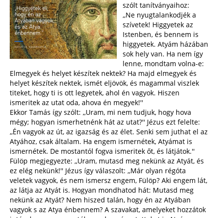
szólt tanítványaihoz:
,,Ne nyugtalankodjék a
szívetek! Higgyetek az
Istenben, és bennem is
higgyetek. Atyám házában
sok hely van. Ha nem így
lenne, mondtam volna-e:
Elmegyek és helyet készítek nektek? Ha majd elmegyek és
helyet készítek nektek, ismét eljövök, és magammal viszlek
titeket, hogy ti is ott legyetek, ahol én vagyok. Hiszen
ismeritek az utat oda, ahova én megyek!''
Ekkor Tamás így szólt: ,,Uram, mi nem tudjuk, hogy hova
mégy; hogyan ismerhetnénk hát az utat?'' Jézus ezt felelte:
,,Én vagyok az út, az igazság és az élet. Senki sem juthat el az
Atyához, csak általam. Ha engem ismernétek, Atyámat is
ismernétek. De mostantól fogva ismeritek őt, és látjátok.''
Fülöp megjegyezte: ,,Uram, mutasd meg nekünk az Atyát, és
ez elég nekünk!'' Jézus így válaszolt: ,,Már olyan régóta
veletek vagyok, és nem ismersz engem, Fülöp? Aki engem lát,
az látja az Atyát is. Hogyan mondhatod hát: Mutasd meg
nekünk az Atyát? Nem hiszed talán, hogy én az Atyában
vagyok s az Atya énbennem? A szavakat, amelyeket hozzátok