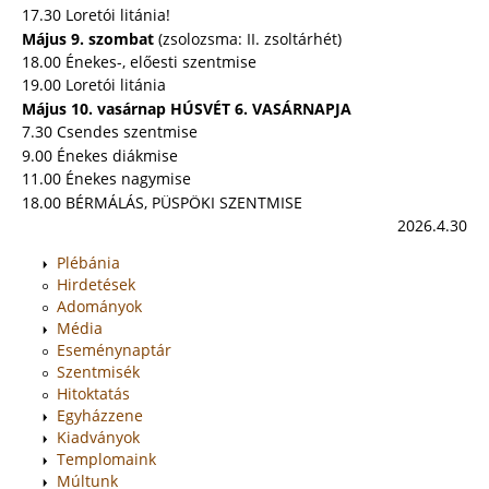
17.30 Loretói litánia!
Május 9. szombat
(zsolozsma: II. zsoltárhét)
18.00 Énekes-, előesti szentmise
19.00 Loretói litánia
Május 10. vasárnap HÚSVÉT 6. VASÁRNAPJA
7.30 Csendes szentmise
9.00 Énekes diákmise
11.00 Énekes nagymise
18.00 BÉRMÁLÁS, PÜSPÖKI SZENTMISE
2026.4.30
Plébánia
Hirdetések
Adományok
Média
Eseménynaptár
Szentmisék
Hitoktatás
Egyházzene
Kiadványok
Templomaink
Múltunk