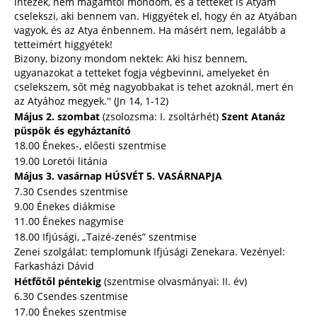
intézek, nem magamtól mondom, és a tetteket is Atyám
cselekszi, aki bennem van. Higgyétek el, hogy én az Atyában
vagyok, és az Atya énbennem. Ha másért nem, legalább a
tetteimért higgyétek!
Bizony, bizony mondom nektek: Aki hisz bennem,
ugyanazokat a tetteket fogja végbevinni, amelyeket én
cselekszem, sőt még nagyobbakat is tehet azoknál, mert én
az Atyához megyek.'' (Jn 14, 1-12)
Május 2. szombat
(zsolozsma: I. zsoltárhét)
Szent Atanáz
püspök és egyháztanító
18.00 Énekes-, előesti szentmise
19.00 Loretói litánia
Május 3. vasárnap HÚSVÉT 5. VASÁRNAPJA
7.30 Csendes szentmise
9.00 Énekes diákmise
11.00 Énekes nagymise
18.00 Ifjúsági, „Taizé-zenés” szentmise
Zenei szolgálat: templomunk Ifjúsági Zenekara. Vezényel:
Farkasházi Dávid
Hétfőtől péntekig
(szentmise olvasmányai: II. év)
6.30 Csendes szentmise
17.00 Énekes szentmise