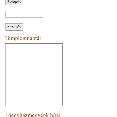
Keresés
Keresés
űrlap
Templomnaptár
Főegyházmegyénk hírei