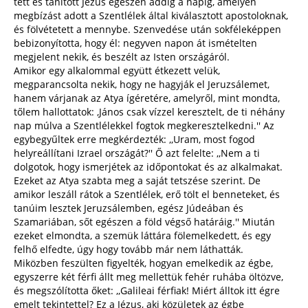
tett és tanított Jézus egészen addig a napig, amelyen
megbízást adott a Szentlélek által kiválasztott apostoloknak,
és fölvétetett a mennybe. Szenvedése után sokféleképpen
bebizonyította, hogy él: negyven napon át ismételten
megjelent nekik, és beszélt az Isten országáról.
Amikor egy alkalommal együtt étkezett velük,
megparancsolta nekik, hogy ne hagyják el Jeruzsálemet,
hanem várjanak az Atya ígéretére, amelyről, mint mondta,
tőlem hallottatok: ,János csak vízzel keresztelt, de ti néhány
nap múlva a Szentlélekkel fogtok megkeresztelkedni.'' Az
egybegyűltek erre megkérdezték: ,,Uram, most fogod
helyreállítani Izrael országát?'' Ő azt felelte: ,,Nem a ti
dolgotok, hogy ismerjétek az időpontokat és az alkalmakat.
Ezeket az Atya szabta meg a saját tetszése szerint. De
amikor leszáll rátok a Szentlélek, erő tölt el benneteket, és
tanúim lesztek Jeruzsálemben, egész Júdeában és
Szamariában, sőt egészen a föld végső határáig.'' Miután
ezeket elmondta, a szemük láttára fölemelkedett, és egy
felhő elfedte, úgy hogy tovább már nem láthatták.
Miközben feszülten figyelték, hogyan emelkedik az égbe,
egyszerre két férfi állt meg mellettük fehér ruhába öltözve,
és megszólította őket: ,,Galileai férfiak! Miért álltok itt égre
emelt tekintettel? Ez a Jézus, aki közületek az égbe