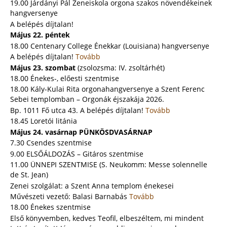
19.00 Járdányi Pál Zeneiskola orgona szakos növendékeinek
hangversenye
A belépés díjtalan!
Május 22. péntek
18.00 Centenary College Énekkar (Louisiana) hangversenye
A belépés díjtalan!
Tovább
Május 23. szombat
(zsolozsma: IV. zsoltárhét)
18.00 Énekes-, előesti szentmise
18.00 Kály-Kulai Rita orgonahangversenye a Szent Ferenc
Sebei templomban – Orgonák éjszakája 2026.
Bp. 1011 Fő utca 43. A belépés díjtalan!
Tovább
18.45 Loretói litánia
Május 24. vasárnap PÜNKÖSDVASÁRNAP
7.30 Csendes szentmise
9.00 ELSŐÁLDOZÁS – Gitáros szentmise
11.00 ÜNNEPI SZENTMISE (S. Neukomm: Messe solennelle
de St. Jean)
Zenei szolgálat: a Szent Anna templom énekesei
Művészeti vezető: Balasi Barnabás
Tovább
18.00 Énekes szentmise
Első könyvemben, kedves Teofil, elbeszéltem, mi mindent