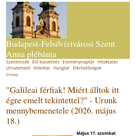
Jump
to
navigation
Budapest-Felsővízivárosi Szent
Anna plébánia
Back
Szentmisék
Élő közvetítés
Eseménynaptár
Hitoktatás
Main
to
Urnatemető
Videótár
Hangtár
Elérhetőségek
top
menu
Címlap
You
Back
"Galileai férfiak! Miért álltok itt
to
are
top
here
égre emelt tekintettel?" - Urunk
mennybemenetele (2026. május
18.)
Május 17. szombat