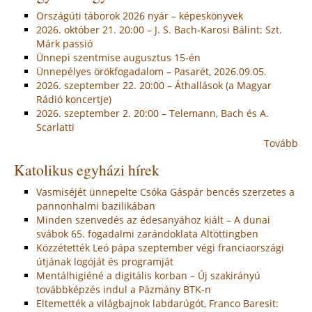
Országúti táborok 2026 nyár – képeskönyvek
2026. október 21. 20:00 – J. S. Bach-Karosi Bálint: Szt.
Márk passió
Ünnepi szentmise augusztus 15-én
Ünnepélyes örökfogadalom – Pasarét, 2026.09.05.
2026. szeptember 22. 20:00 – Áthallások (a Magyar
Rádió koncertje)
2026. szeptember 2. 20:00 – Telemann, Bach és A.
Scarlatti
Tovább
Katolikus egyházi hírek
Vasmiséjét ünnepelte Csóka Gáspár bencés szerzetes a
pannonhalmi bazilikában
Minden szenvedés az édesanyához kiált – A dunai
svábok 65. fogadalmi zarándoklata Altöttingben
Közzétették Leó pápa szeptember végi franciaországi
útjának logóját és programját
Mentálhigiéné a digitális korban – Új szakirányú
továbbképzés indul a Pázmány BTK-n
Eltemették a világbajnok labdarúgót, Franco Baresit: