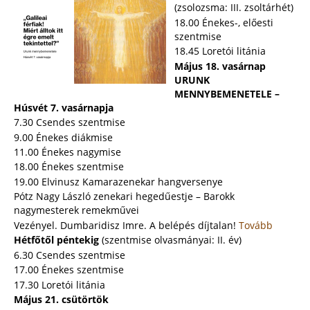
(zsolozsma: III. zsoltárhét)
18.00 Énekes-, előesti
szentmise
18.45 Loretói litánia
Május 18. vasárnap
URUNK
MENNYBEMENETELE –
Húsvét 7. vasárnapja
7.30 Csendes szentmise
9.00 Énekes diákmise
11.00 Énekes nagymise
18.00 Énekes szentmise
19.00 Elvinusz Kamarazenekar hangversenye
Pótz Nagy László zenekari hegedűestje – Barokk
nagymesterek remekművei
Vezényel. Dumbaridisz Imre. A belépés díjtalan!
Tovább
Hétfőtől péntekig
(szentmise olvasmányai: II. év)
6.30 Csendes szentmise
17.00 Énekes szentmise
17.30 Loretói litánia
Május 21. csütörtök