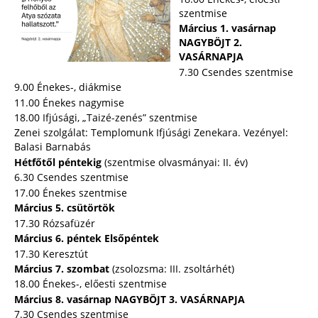
szentmise
Március 1. vasárnap
NAGYBÖJT 2.
VASÁRNAPJA
7.30 Csendes szentmise
9.00 Énekes-, diákmise
11.00 Énekes nagymise
18.00 Ifjúsági, „Taizé-zenés” szentmise
Zenei szolgálat: Templomunk Ifjúsági Zenekara. Vezényel:
Balasi Barnabás
Hétfőtől péntekig
(szentmise olvasmányai: II. év)
6.30 Csendes szentmise
17.00 Énekes szentmise
Március 5. csütörtök
17.30 Rózsafüzér
Március 6. péntek Elsőpéntek
17.30 Keresztút
Március 7. szombat
(zsolozsma: III. zsoltárhét)
18.00 Énekes-, előesti szentmise
Március 8. vasárnap NAGYBÖJT 3. VASÁRNAPJA
7.30 Csendes szentmise