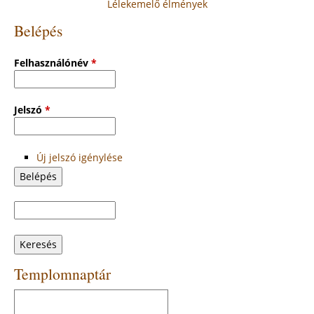
Lélekemelő élmények
Belépés
Felhasználónév
*
Jelszó
*
Új jelszó igénylése
Keresés
Keresés
űrlap
Templomnaptár