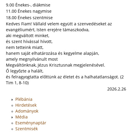
9.00 Énekes-, diákmise
11.00 Énekes nagymise
18.00 Énekes szentmise
Kedves Fiam! Vállald velem együtt a szenvedéseket az
evangéliumért, Isten erejére támaszkodva,
aki megváltott minket,
és szent hívással hívott,
nem tetteink miatt,
hanem saját elhatározása és kegyelme alapján,
amely megnyilvánult most
Megváltónknak, Jézus Krisztusnak megjelenésével.
Ő legyőzte a halált,
és felragyogtatta előttünk az életet és a halhatatlanságot. (2
Tim 1, 8-10)
2026.2.26
Plébánia
Hirdetések
Adományok
Média
Eseménynaptár
Szentmisék