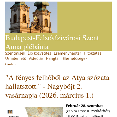
Jump
to
navigation
Budapest-Felsővízivárosi Szent
Anna plébánia
Back
Szentmisék
Élő közvetítés
Eseménynaptár
Hitoktatás
Main
to
Urnatemető
Videótár
Hangtár
Elérhetőségek
top
menu
Címlap
You
Back
"A fényes felhőből az Atya szózata
to
are
top
here
hallatszott." - Nagyböjt 2.
vasárnapja (2026. március 1.)
Február 28. szombat
(zsolozsma: II. zsoltárhét)
18.00 Énekes-, előesti