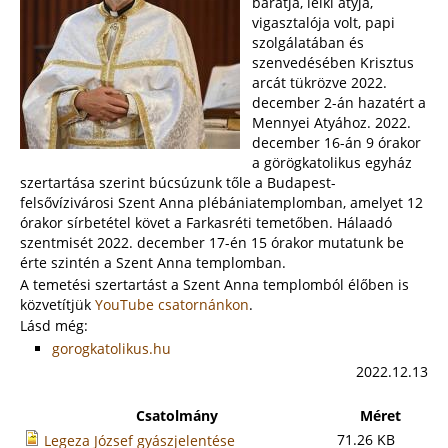
barátja, lelki atyja,
vigasztalója volt, papi
szolgálatában és
szenvedésében Krisztus
arcát tükrözve 2022.
december 2-án hazatért a
Mennyei Atyához. 2022.
december 16-án 9 órakor
a görögkatolikus egyház
szertartása szerint búcsúzunk tőle a Budapest-
felsővízivárosi Szent Anna plébániatemplomban, amelyet 12
órakor sírbetétel követ a Farkasréti temetőben. Hálaadó
szentmisét 2022. december 17-én 15 órakor mutatunk be
érte szintén a Szent Anna templomban.
A temetési szertartást a Szent Anna templomból élőben is
közvetítjük
YouTube csatornánkon
.
Lásd még:
gorogkatolikus.hu
2022.12.13
Csatolmány
Méret
71.26 KB
Legeza József gyászjelentése