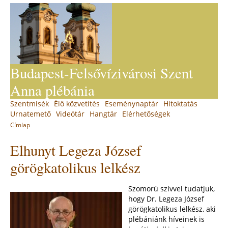
Jump
to
navigation
Budapest-Felsővízivárosi Szent
Anna plébánia
Back
Szentmisék
Élő közvetítés
Eseménynaptár
Hitoktatás
Main
to
Urnatemető
Videótár
Hangtár
Elérhetőségek
top
menu
Címlap
You
Back
Elhunyt Legeza József
to
are
top
here
görögkatolikus lelkész
Szomorú szívvel tudatjuk,
hogy Dr. Legeza József
görögkatolikus lelkész, aki
plébániánk híveinek is