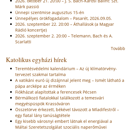
2026. október 21. 20:00 – J. S. Bach-Karosi Bálint: Szt.
Márk passió
Ünnepi szentmise augusztus 15-én
Ünnepélyes örökfogadalom – Pasarét, 2026.09.05.
2026. szeptember 22. 20:00 – Áthallások (a Magyar
Rádió koncertje)
2026. szeptember 2. 20:00 – Telemann, Bach és A.
Scarlatti
Tovább
Katolikus egyházi hírek
Teremtésvédelmi kalendárium – Az új klímatörvény-
tervezet szakmai tartalma
A vatikáni euró új dizájnnal jelent meg – Ismét látható a
pápa arcképe az érméken
Fiókházat alapítottak a ferencesek Pécsen
Bérmálkozó fiatalokkal találkozott a temesvári
megyéspüspök Krassóváron
Összetörve érkezett, békével távozott a Mladifestről –
egy fiatal lány tanúságtétele
Egy kisebb városnyi embert látnak el energiával a
Máltai Szeretetszolgálat szociális naperőművei