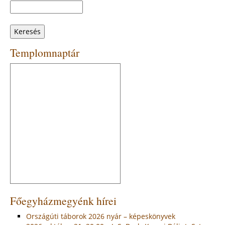
Keresés
Keresés
űrlap
Templomnaptár
Főegyházmegyénk hírei
Országúti táborok 2026 nyár – képeskönyvek