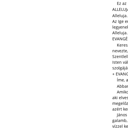
Ez az I
ALLELUJ
Alleluja
Az Ige e
legyenek
Alleluja.
EVANGÉL
Kereszt
nevezte,
Szentlel
Isten vá
szolgájá
+ EVANG
Íme, az 
Abban 
Amikor J
aki elve
megelőz 
azért ke
János az
galamb, 
vízzel k