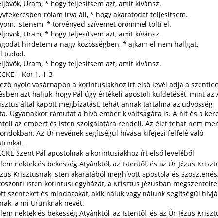
eljövök, Uram, * hogy teljesítsem azt, amit kívánsz.
yvtekercsben rólam írva áll, * hogy akaratodat teljesítsem.
yom, Istenem, * törvényed szívemet örömmel tölti el.
eljövök, Uram, * hogy teljesítsem azt, amit kívánsz.
ágodat hirdetem a nagy közösségben, * ajkam el nem hallgat,
l tudod.
eljövök, Uram, * hogy teljesítsem azt, amit kívánsz.
CKE 1 Kor 1, 1-3
ező nyolc vasárnapon a korintusiakhoz írt első levél adja a szentleck
sben azt haljuk, hogy Pál úgy értékeli apostoli küldetését, mint az 
isztus által kapott megbízatást, tehát annak tartalma az üdvösség
ta. Ugyanakkor rámutat a hívő ember kiváltságára is. A hit és a ker
eli az embert és Isten szolgálatára rendeli. Az élet tehát nem mer
gondokban. Az Úr nevének segítségül hívása kifejezi felfelé való
atunkat.
KE Szent Pál apostolnak a korintusiakhoz írt első leveléből
 nektek és békesség Atyánktól, az Istentől, és az Úr Jézus Krisztu
zus Krisztusnak Isten akaratából meghívott apostola és Szosztenés
köszönti Isten korintusi egyházát, a Krisztus Jézusban megszenteltek
t szenteket és mindazokat, akik náluk vagy nálunk segítségül hívjá
snak, a mi Urunknak nevét.
 nektek és békesség Atyánktól, az Istentől, és az Úr Jézus Krisztu