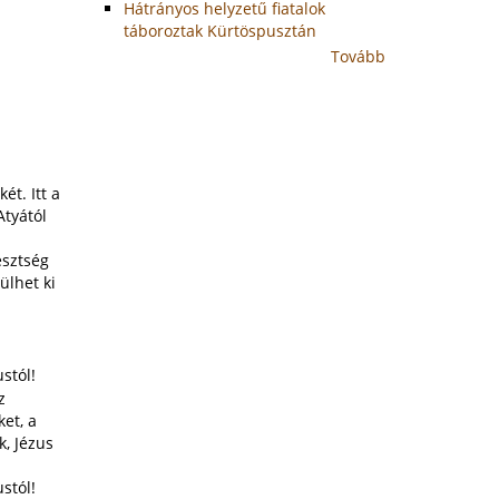
Hátrányos helyzetű fiatalok
táboroztak Kürtöspusztán
Tovább
ét. Itt a
Atyától
esztség
ülhet ki
stól!
z
et, a
k, Jézus
stól!