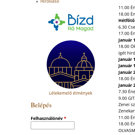
Hírolvasó
11.00 É
18.00 É
Hétfőtő
6.30 Cs
17.00 É
Január 1
18.00 Ö
Igét hir
Január 
Január 
Január 
18.00 Én
Január 
7.30 Én
Lélekemelő élmények
9.00 GI
Belépés
Zenei sz
Zenekar
11.00 É
Felhasználónév
*
18.00 É
OLVASMÁ