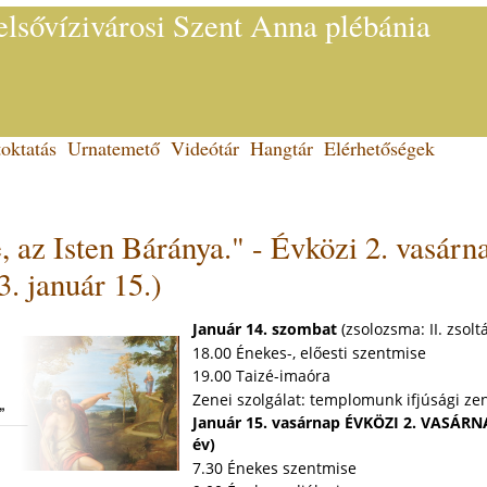
lsővízivárosi Szent Anna plébánia
oktatás
Urnatemető
Videótár
Hangtár
Elérhetőségek
, az Isten Báránya." - Évközi 2. vasárn
3. január 15.)
Január 14. szombat
(zsolozsma: II. zsolt
18.00 Énekes-, előesti szentmise
19.00 Taizé-imaóra
Zenei szolgálat: templomunk ifjúsági ze
Január 15. vasárnap ÉVKÖZI 2. VASÁRN
év)
7.30 Énekes szentmise