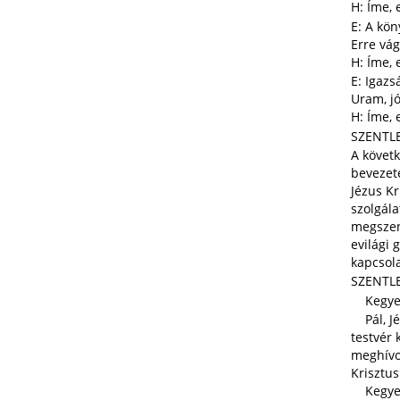
H: Íme, 
E: A kön
Erre vág
H: Íme, 
E: Igazs
Uram, jó
H: Íme, 
SZENTLE
A követk
bevezeté
Jézus Kr
szolgála
megszent
evilági 
kapcsol
SZENTLEC
Kegyelem
Pál, Jé
testvér 
meghívot
Krisztu
Kegyelem