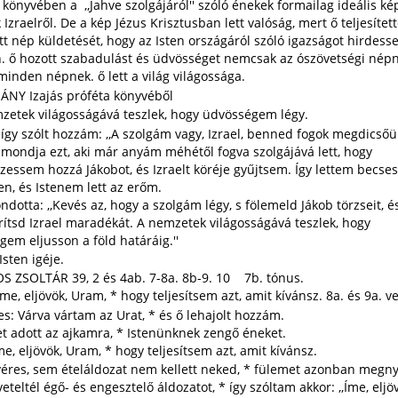
önyvében a ,,Jahve szolgájáról'' szóló énekek formailag ideális ké
 Izraelről. De a kép Jézus Krisztusban lett valóság, mert ő teljesített
tt nép küldetését, hogy az Isten országáról szóló igazságot hirdesse
n. ő hozott szabadulást és üdvösséget nemcsak az ószövetségi népn
nden népnek. ő lett a világ világossága.
NY Izajás próféta könyvéből
tek világosságává teszlek, hogy üdvösségem légy.
y szólt hozzám: ,,A szolgám vagy, Izrael, benned fogok megdicsőüln
ondja ezt, aki már anyám méhétől fogva szolgájává lett, hogy
zessem hozzá Jákobot, és Izraelt köréje gyűjtsem. Így lettem becses
n, és Istenem lett az erőm.
tta: ,,Kevés az, hogy a szolgám légy, s fölemeld Jákob törzseit, é
rítsd Izrael maradékát. A nemzetek világosságává teszlek, hogy
em eljusson a föld határáig.''
sten igéje.
S ZSOLTÁR 39, 2 és 4ab. 7-8a. 8b-9. 10 7b. tónus.
Íme, eljövök, Uram, * hogy teljesítsem azt, amit kívánsz. 8a. és 9a. v
s: Várva vártam az Urat, * és ő lehajolt hozzám.
t adott az ajkamra, * Istenünknek zengő éneket.
me, eljövök, Uram, * hogy teljesítsem azt, amit kívánsz.
éres, sem ételáldozat nem kellett neked, * fülemet azonban megny
teltél égő- és engesztelő áldozatot, * így szóltam akkor: ,,Íme, eljöv