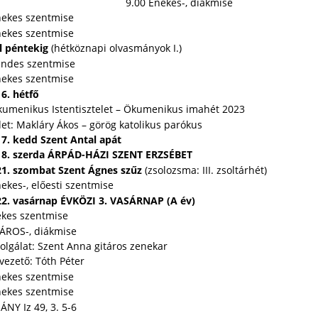
9.00 Énekes-, diákmise
nekes szentmise
nekes szentmise
l péntekig
(hétköznapi olvasmányok I.)
endes szentmise
nekes szentmise
6. hétfő
kumenikus Istentisztelet – Ökumenikus imahét 2023
det: Makláry Ákos – görög katolikus parókus
17. kedd Szent Antal apát
18. szerda ÁRPÁD-HÁZI SZENT ERZSÉBET
21. szombat Szent Ágnes szűz
(zsolozsma: III. zsoltárhét)
ekes-, előesti szentmise
22. vasárnap ÉVKÖZI 3. VASÁRNAP (A év)
ekes szentmise
TÁROS-, diákmise
olgálat: Szent Anna gitáros zenekar
vezető: Tóth Péter
nekes szentmise
nekes szentmise
NY Iz 49, 3. 5-6