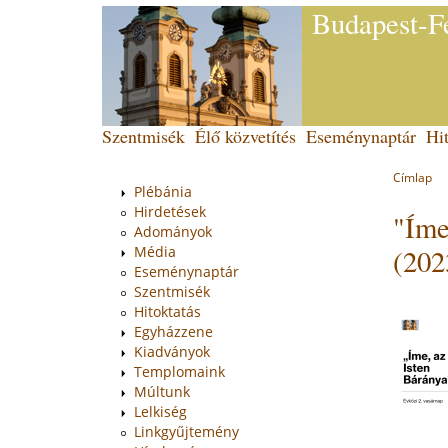
Budapest-Fe
Jump
to
navigation
Back
Szentmisék
Élő közvetítés
Eseménynaptár
Hit
Main
to
top
menu
Címlap
You
Plébánia
Back
Hirdetések
"Íme
to
are
Adományok
top
here
(202
Média
Eseménynaptár
Szentmisék
Hitoktatás
Egyházzene
Kiadványok
Templomaink
Múltunk
Lelkiség
Linkgyűjtemény