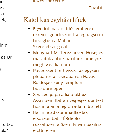
közös koncertje
pet
Tovább
e a
 a
Katolikus egyházi hírek
ek,
Egyedül maradt idős emberek
ezreiről gondoskodik a legnagyobb
hőségben a Máltai
i!''
Szeretetszolgálat
Menyhárt M. Teréz nővér: Hűséges
 az Úr
maradok ahhoz az úthoz, amelyre
meghívást kaptam
s
Püspökként tért vissza az egykori
plébános a resicabányai Havas
Boldogasszony-templom
búcsúünnepén
XIV. Leó pápa a fiatalokhoz
ers
Assisiben: Bátran végleges döntést
hozni talán a legforradalmibb tett
Harmincadszor imádkoztak
elsőszombati TÉRdeplő
rózsafüzért a Szent István-bazilika
itottad.
előtti téren
ök.''