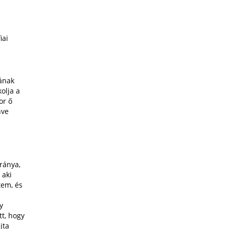
iai
ának
kolja a
or ő
hve
áránya,
 aki
tem, és
y
tt, hogy
jta