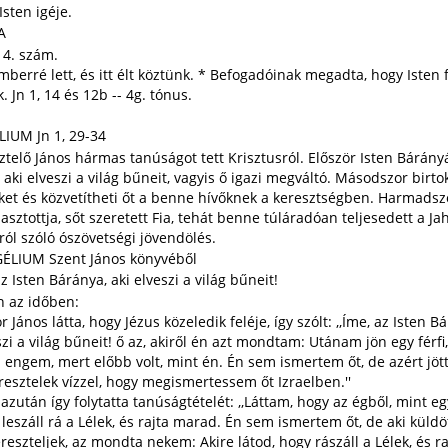
sten igéje.
A
. 4. szám.
mberré lett, és itt élt köztünk. * Befogadóinak megadta, hogy Isten f
. Jn 1, 14 és 12b -- 4g. tónus.
IUM Jn 1, 29-34
elő János hármas tanúságot tett Krisztusról. Először Isten Bárány
 aki elveszi a világ bűneit, vagyis ő igazi megváltó. Másodszor birto
ket és közvetítheti őt a benne hívőknek a keresztségben. Harmadsz
lasztottja, sőt szeretett Fia, tehát benne túláradóan teljesedett a Ja
ról szóló ószövetségi jövendölés.
ÉLIUM Szent János könyvéből
Isten Báránya, aki elveszi a világ bűneit!
az időben:
ános látta, hogy Jézus közeledik feléje, így szólt: ,,Íme, az Isten B
szi a világ bűneit! ő az, akiről én azt mondtam: Utánam jön egy férfi,
engem, mert előbb volt, mint én. Én sem ismertem őt, de azért jöt
resztelek vízzel, hogy megismertessem őt Izraelben.''
után így folytatta tanúságtételét: ,,Láttam, hogy az égből, mint eg
leszáll rá a Lélek, és rajta marad. Én sem ismertem őt, de aki küldö
ereszteljek, az mondta nekem: Akire látod, hogy rászáll a Lélek, és ra