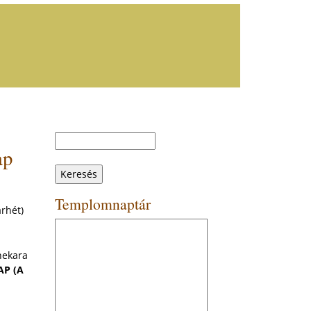
Keresés
Keresés
ap
űrlap
Templomnaptár
árhét)
nekara
AP (A