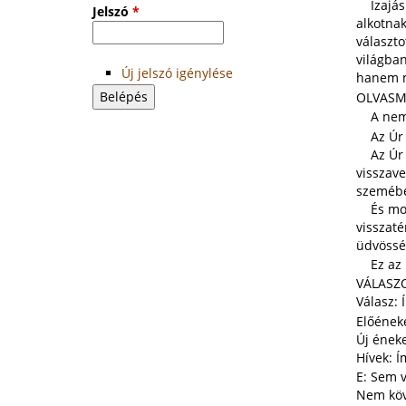
Izajás k
Jelszó
*
alkotnak
választo
világba
Új jelszó igénylése
hanem mi
OLVASMÁ
A nemze
Az Úr íg
Az Úr m
visszave
szemébe
És mondo
visszaté
üdvösség
Ez az I
VÁLASZO
Válasz: 
Előéneke
Új éneke
Hívek: Í
E: Sem v
Nem köve