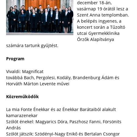
december 18-án,
vasárnap 19 órától lesz a
Szent Anna templomban.
A belépés ingyenes, a
koncert során a Tűzoltó
utcai Gyermekklinika
Őrzők Alapítványa
számára tartunk gyűjtést.
Program
Vivaldi: Magnificat
továbbá Bach, Pergolesi, Kodály, Brandenburg Ádám és
Horváth Márton Levente művei
Közreműködők
La mia Fonte Énekkar és az Énekkar Barátaiból alakult
kamarazenekar
Szólót énekel: Magyarics Dóra, Paszhosz Fanni, Försönits
András
Szólót játszik: Szödényi-Nagy Enikő és Bertalan Csongor