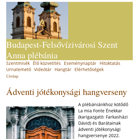
Jump
to
navigation
Budapest-Felsővízivárosi Szent
Anna plébánia
Back
Szentmisék
Élő közvetítés
Eseménynaptár
Hitoktatás
Main
to
Urnatemető
Videótár
Hangtár
Elérhetőségek
top
menu
Címlap
You
Back
Ádventi jótékonysági hangverseny
to
are
top
here
A plébániánkhoz kötődő
La mia Fonte Énekkar
(karigazgató: Farkasházi
Dávid) és Barátainak
ádventi jótékonysági
hangversenye 2022.