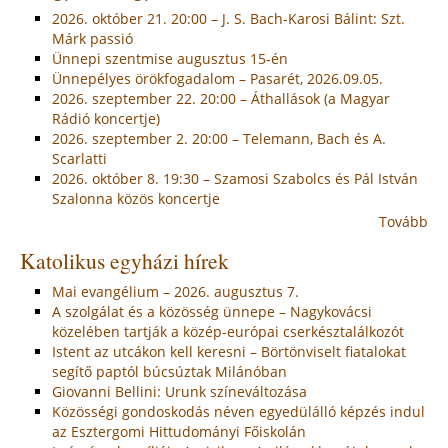
2026. október 21. 20:00 – J. S. Bach-Karosi Bálint: Szt.
Márk passió
Ünnepi szentmise augusztus 15-én
Ünnepélyes örökfogadalom – Pasarét, 2026.09.05.
2026. szeptember 22. 20:00 – Áthallások (a Magyar
Rádió koncertje)
2026. szeptember 2. 20:00 – Telemann, Bach és A.
Scarlatti
2026. október 8. 19:30 – Szamosi Szabolcs és Pál István
Szalonna közös koncertje
Tovább
Katolikus egyházi hírek
Mai evangélium – 2026. augusztus 7.
A szolgálat és a közösség ünnepe – Nagykovácsi
közelében tartják a közép-európai cserkésztalálkozót
Istent az utcákon kell keresni – Börtönviselt fiatalokat
segítő paptól búcsúztak Milánóban
Giovanni Bellini: Urunk színeváltozása
Közösségi gondoskodás néven egyedülálló képzés indul
az Esztergomi Hittudományi Főiskolán