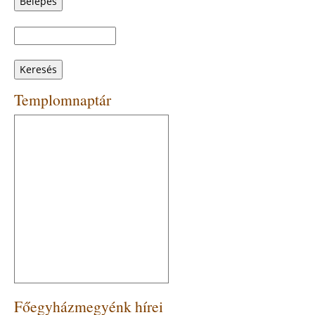
Keresés
Keresés
űrlap
Templomnaptár
Főegyházmegyénk hírei