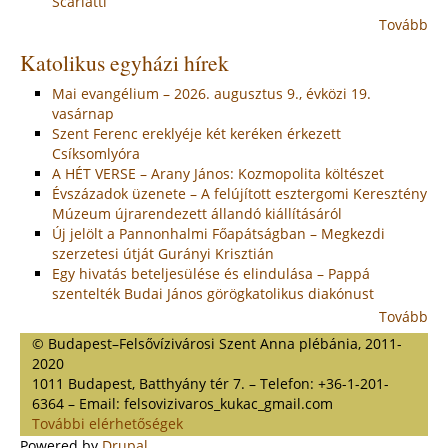
Scarlatti
Tovább
Katolikus egyházi hírek
Mai evangélium – 2026. augusztus 9., évközi 19.
vasárnap
Szent Ferenc ereklyéje két keréken érkezett
Csíksomlyóra
A HÉT VERSE – Arany János: Kozmopolita költészet
Évszázadok üzenete – A felújított esztergomi Keresztény
Múzeum újrarendezett állandó kiállításáról
Új jelölt a Pannonhalmi Főapátságban – Megkezdi
szerzetesi útját Gurányi Krisztián
Egy hivatás beteljesülése és elindulása – Pappá
szentelték Budai János görögkatolikus diakónust
Tovább
© Budapest–Felsővízivárosi Szent Anna plébánia, 2011-
2020
1011 Budapest, Batthyány tér 7. – Telefon: +36-1-201-
6364 – Email: felsovizivaros_kukac_gmail.com
További elérhetőségek
Powered by
Drupal