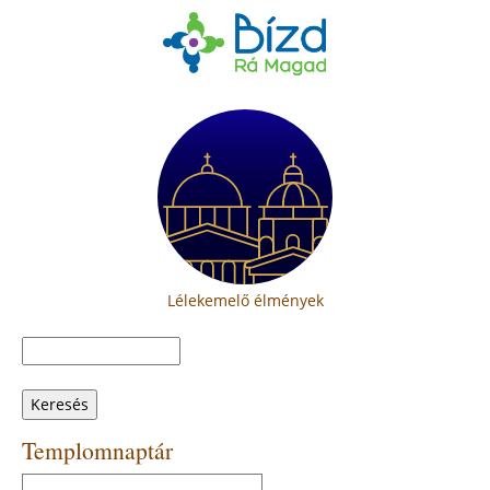
Lélekemelő élmények
Keresés
Keresés
űrlap
Templomnaptár