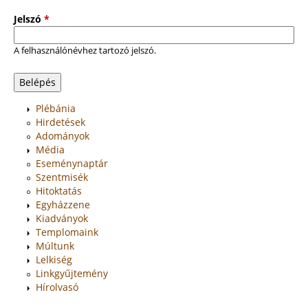
Jelszó
*
A felhasználónévhez tartozó jelszó.
Plébánia
Hirdetések
Adományok
Média
Eseménynaptár
Szentmisék
Hitoktatás
Egyházzene
Kiadványok
Templomaink
Múltunk
Lelkiség
Linkgyűjtemény
Hírolvasó